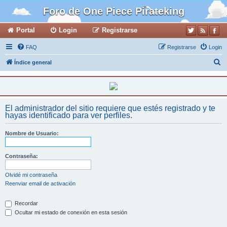
Foro de One Piece Pirateking
Portal
Login
Registrarse
FAQ
Registrarse
Login
B
Índice general
u
s
c
El administrador del sitio requiere que estés registrado y te
a
hayas identificado para ver perfiles.
r
Nombre de Usuario:
Contraseña:
Olvidé mi contraseña
Reenviar email de activación
Recordar
Ocultar mi estado de conexión en esta sesión