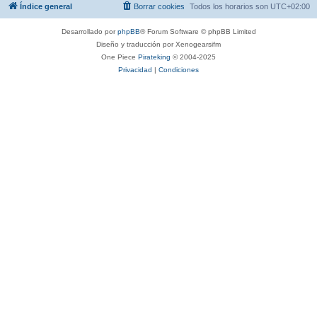
Índice general
Borrar cookies
Todos los horarios son
UTC+02:00
Desarrollado por
phpBB
® Forum Software © phpBB Limited
Diseño y traducción por Xenogearsifm
One Piece
Pirateking
© 2004-2025
Privacidad
|
Condiciones