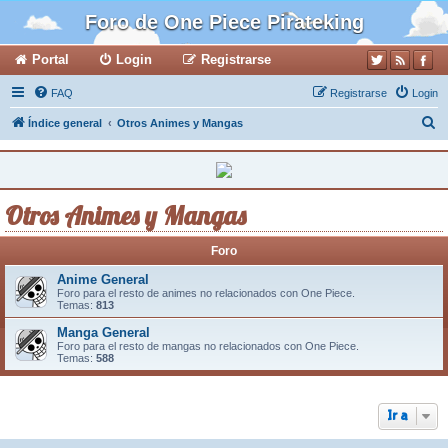
Foro de One Piece Pirateking
Portal
Login
Registrarse
FAQ
Registrarse
Login
B
Índice general
Otros Animes y Mangas
u
s
c
Otros Animes y Mangas
a
r
Foro
Anime General
Foro para el resto de animes no relacionados con One Piece.
Temas:
813
Manga General
Foro para el resto de mangas no relacionados con One Piece.
Temas:
588
Ir a