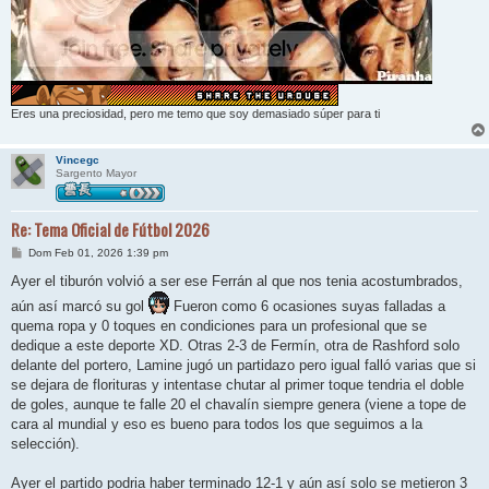
Eres una preciosidad, pero me temo que soy demasiado súper para ti
Vincegc
Sargento Mayor
Re: Tema Oficial de Fútbol 2026
M
Dom Feb 01, 2026 1:39 pm
e
n
Ayer el tiburón volvió a ser ese Ferrán al que nos tenia acostumbrados,
s
aún así marcó su gol
a
Fueron como 6 ocasiones suyas falladas a
j
quema ropa y 0 toques en condiciones para un profesional que se
e
dedique a este deporte XD. Otras 2-3 de Fermín, otra de Rashford solo
delante del portero, Lamine jugó un partidazo pero igual falló varias que si
se dejara de florituras y intentase chutar al primer toque tendria el doble
de goles, aunque te falle 20 el chavalín siempre genera (viene a tope de
cara al mundial y eso es bueno para todos los que seguimos a la
selección).
Ayer el partido podria haber terminado 12-1 y aún así solo se metieron 3