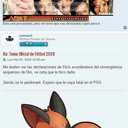
Eres una preciosidad, pero me temo que soy demasiado súper para ti
sionnach
Recluta Privado de Tercera
Re: Tema Oficial de Fútbol 2026
M
Lun Feb 02, 2026 10:33 pm
e
n
Me duelen ver las declaraciones de Flick acordándose del sinvergüenza
s
asqueroso de Dro, se nota que le hizo daño.
a
j
e
Jamás se lo perdonaré. Espero que le vaya fatal en el PSG