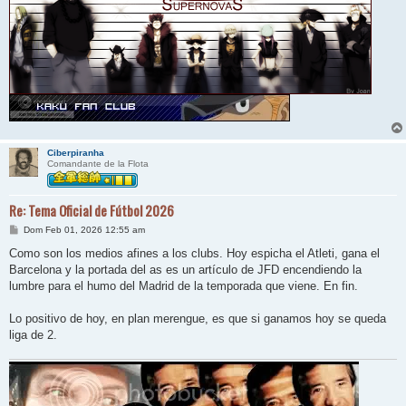
Ciberpiranha
Comandante de la Flota
Re: Tema Oficial de Fútbol 2026
M
Dom Feb 01, 2026 12:55 am
e
n
Como son los medios afines a los clubs. Hoy espicha el Atleti, gana el
s
Barcelona y la portada del as es un artículo de JFD encendiendo la
a
j
lumbre para el humo del Madrid de la temporada que viene. En fin.
e
Lo positivo de hoy, en plan merengue, es que si ganamos hoy se queda
liga de 2.