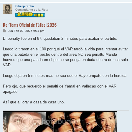
Ciberpiranha
Comandante de la Flota
Re: Tema Oficial de Fútbol 2026
M
Lun Feb 02, 2026 9:11 pm
e
n
El penalty fue en el 97, quedaban 2 minutos para acabar el partido.
s
a
j
Luego lo tiraron en el 100 por qué el VAR tardó la vida para intentar evitar
e
que una patada en el pecho dentro del área NO sea penalti. Manda
huevos que una patada en el pecho se ponga en duda dentro de una sala
VAR.
Luego dejaron 5 minutos más no sea que el Rayo empate con la heroica.
Pero ojo, que recuerdo el penalti de Yamal en Vallecas con el VAR
apagado.
Así que a llorar a casa de casa uno.