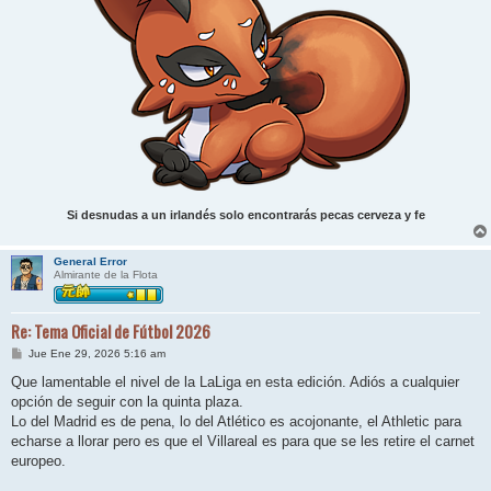
Si desnudas a un irlandés solo encontrarás pecas cerveza y fe
General Error
Almirante de la Flota
Re: Tema Oficial de Fútbol 2026
M
Jue Ene 29, 2026 5:16 am
e
n
Que lamentable el nivel de la LaLiga en esta edición. Adiós a cualquier
s
opción de seguir con la quinta plaza.
a
j
Lo del Madrid es de pena, lo del Atlético es acojonante, el Athletic para
e
echarse a llorar pero es que el Villareal es para que se les retire el carnet
europeo.