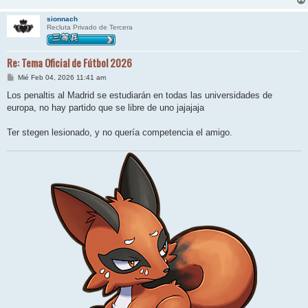
sionnach
Recluta Privado de Tercera
Re: Tema Oficial de Fútbol 2026
M
Mié Feb 04, 2026 11:41 am
e
n
Los penaltis al Madrid se estudiarán en todas las universidades de
s
europa, no hay partido que se libre de uno jajajaja
a
j
e
Ter stegen lesionado, y no quería competencia el amigo.