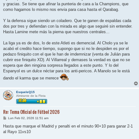
y gracias. Se tiene que afinar la punteria de cara a la Champions, que
como hagamos lo mismo nos envia para casa hasta el Qarabag.
Y la defensa sigue siendo un coladero. Que te ganen de espaldas cada
dos por tres y defiendan con la mirada es algo que seguiré sin entender.
Hasta Lamine mete más la pierna que nuestros centrales...
La liga ya es de dos, lo de este Atleti es demencial. Al Cholo ya se le
acabó el credito hace tiempo, supongo que si no le despiden es por el
pedazo finiquito con el que le han de imdemnizar (venta de Julián para
cubrir ese finiquito XD). Al Villarreal y demases la verdad es que no se
espera que den ningúna sorpresa llegados a este punto. Y lo del
Espanyol es un dulce néctar para los anti-pericos. A Manolo se le está
dando el karma que se merece
EsqueleQ15
Almirante de la Flota
Re: Tema Oficial de Fútbol 2026
M
Lun Feb 02, 2026 11:51 am
e
n
Hasta que marque el Madrid y penalti en el minuto 90+10 para ganar 2-1
s
al Rayo 11vs10
a
j