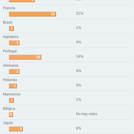
Francia
21%
15
Brasil
1%
1
Inglaterra
4%
3
Portugal
14%
10
Alemania
4%
3
Holanda
3%
2
Marruecos
1%
1
Bélgica
No hay votos
0
Japón
6%
4