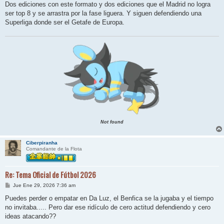
Dos ediciones con este formato y dos ediciones que el Madrid no logra
ser top 8 y se arrastra por la fase liguera. Y siguen defendiendo una
Superliga donde ser el Getafe de Europa.
Not found
Ciberpiranha
Comandante de la Flota
Re: Tema Oficial de Fútbol 2026
M
Jue Ene 29, 2026 7:36 am
e
n
Puedes perder o empatar en Da Luz, el Benfica se la jugaba y el tiempo
s
no invitaba..... Pero dar ese ridículo de cero actitud defendiendo y cero
a
j
ideas atacando??
e