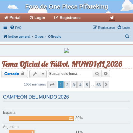
Foro de One Piece Pirateking
Portal
Login
Registrarse
FAQ
Registrarse
Login
B
Índice general
Otros
Offtopic
u
s
c
Tema Oficial de Fútbol. MUNDIAL 2026
a
r
Buscar
Búsqueda ava
Cerrado
Página
1
2
1
de
3
68
4
5
68
1006 mensajes
Siguiente
…
CAMPEÓN DEL MUNDO 2026
España
30%
21
Argentina
11%
8