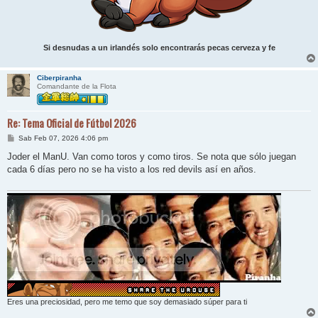
Si desnudas a un irlandés solo encontrarás pecas cerveza y fe
Ciberpiranha
Comandante de la Flota
Re: Tema Oficial de Fútbol 2026
M
Sab Feb 07, 2026 4:06 pm
e
n
Joder el ManU. Van como toros y como tiros. Se nota que sólo juegan
s
cada 6 días pero no se ha visto a los red devils así en años.
a
j
e
Eres una preciosidad, pero me temo que soy demasiado súper para ti