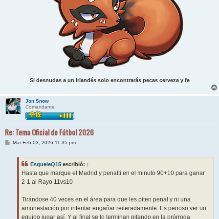
Si desnudas a un irlandés solo encontrarás pecas cerveza y fe
Jon Snow
Comandante
Re: Tema Oficial de Fútbol 2026
M
Mar Feb 03, 2026 11:35 pm
e
n
s
EsqueleQ15
escribió:
↑
a
j
Hasta que marque el Madrid y penalti en el minuto 90+10 para ganar
e
2-1 al Rayo 11vs10
Tirándose 40 veces en el área para que les piten penal y ni una
amonestación por intentar engañar reiteradamente. Es penoso ver un
equipo jugar así. Y al final se lo terminan pitando en la prórroga