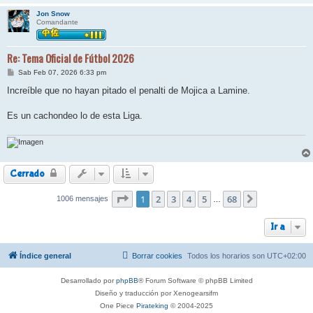
Jon Snow
Comandante
Re: Tema Oficial de Fútbol 2026
M
Sab Feb 07, 2026 6:33 pm
e
n
Increíble que no hayan pitado el penalti de Mojica a Lamine.
s
a
j
Es un cachondeo lo de esta Liga.
e
Cerrado
Página
1
2
1
de
3
68
4
5
68
1006 mensajes
Siguiente
…
Ir a
Índice general
Borrar cookies
Todos los horarios son
UTC+02:00
Desarrollado por
phpBB
® Forum Software © phpBB Limited
Diseño y traducción por Xenogearsifm
One Piece
Pirateking
© 2004-2025