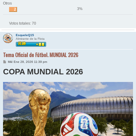
Otros
3%
2
Votos totales:
70
EsqueleQ15
Almirante de la Flota
Tema Oficial de Fútbol. MUNDIAL 2026
M
Mié Ene 28, 2026 11:39 pm
e
COPA MUNDIAL 2026
n
s
a
j
e