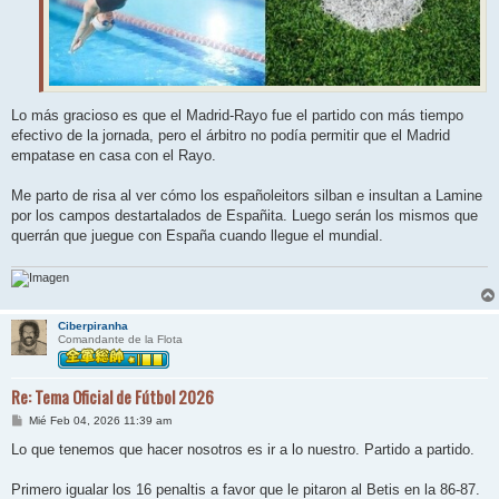
Lo más gracioso es que el Madrid-Rayo fue el partido con más tiempo
efectivo de la jornada, pero el árbitro no podía permitir que el Madrid
empatase en casa con el Rayo.
Me parto de risa al ver cómo los españoleitors silban e insultan a Lamine
por los campos destartalados de Españita. Luego serán los mismos que
querrán que juegue con España cuando llegue el mundial.
Ciberpiranha
Comandante de la Flota
Re: Tema Oficial de Fútbol 2026
M
Mié Feb 04, 2026 11:39 am
e
n
Lo que tenemos que hacer nosotros es ir a lo nuestro. Partido a partido.
s
a
j
Primero igualar los 16 penaltis a favor que le pitaron al Betis en la 86-87.