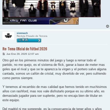
sionnach
Recluta Privado de Tercera
Re: Tema Oficial de Fútbol 2026
M
Jue Ene 29, 2026 12:07 am
e
n
Otro gol en los primeros minutos del juego y luego a remar todo el
s
partido, no me quejo, es el sistema de flick, ganar a base de meter mas
a
j
goles que el rival y que se te aparezca la virgen y el portero salve alguna
e
cantada, somos un cañón de cristal, muy divertido de ver, pero sufriendo
como perros siempre.
Y tenemos al recambio de mas calidad que hemos tenido en muchisimos
años con rashford, mas nos vale disfrutarlo porque es su ultimo año, es
demasiado jugador para ser suplente, pero no encaja bien de titular en
este equipo.
Del madrid ni me sorprende, es la consecuencia de tener años y años