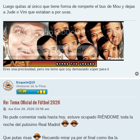
Luego quitas al único que tiene forma de romperte el bus de Mou y dejas
a Jude o Vini que estaban a por uvas.
Eres una preciosidad, pero me temo que soy demasiado súper para ti
EsqueleQ15
Almirante de la Flota
Re: Tema Oficial de Fútbol 2026
M
Jue Ene 29, 2026 10:56 am
e
n
No pude comentar nada hasta hoy, estuve ocupado RIÉNDOME toda la
s
a
noche del putisimo Real Madrid
j
e
Que putas risas
Recuerdo mirar ya por el final como iba la