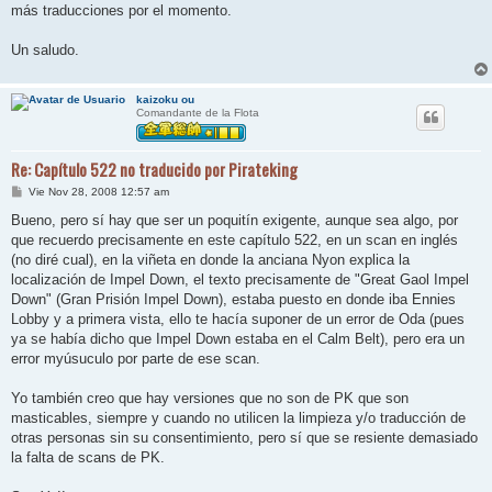
más traducciones por el momento.
Un saludo.
kaizoku ou
Comandante de la Flota
Re: Capítulo 522 no traducido por Pirateking
M
Vie Nov 28, 2008 12:57 am
e
n
Bueno, pero sí hay que ser un poquitín exigente, aunque sea algo, por
s
que recuerdo precisamente en este capítulo 522, en un scan en inglés
a
j
(no diré cual), en la viñeta en donde la anciana Nyon explica la
e
localización de Impel Down, el texto precisamente de "Great Gaol Impel
Down" (Gran Prisión Impel Down), estaba puesto en donde iba Ennies
Lobby y a primera vista, ello te hacía suponer de un error de Oda (pues
ya se había dicho que Impel Down estaba en el Calm Belt), pero era un
error myúsuculo por parte de ese scan.
Yo también creo que hay versiones que no son de PK que son
masticables, siempre y cuando no utilicen la limpieza y/o traducción de
otras personas sin su consentimiento, pero sí que se resiente demasiado
la falta de scans de PK.