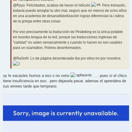
a
j
@Ryyu: Felicidades, acabas de hacer el ridículo
Pero tranquilo,
e
todavía puede arreglar tu otro mal, seguro que en menos de ocho años
en una academia de desanalfabetización logras diferencias la i latina
de la griega entre otras cosas.
Por eso precisamente la traducción de Pirateking es la única potable
en nuestra lengua de la red, porque las traducciones inglesas de
"calidad" no salen semanalmente y cuando lo hacen no son usables
para un scanlation. Pobres desinformados.
@RaGoN: Lo de página desordenada iba por ellos no por nosotros
uy le sacastes humos a eso o no xeno
.... pues si el chico
tiene insuficiencia en eso.. pero dejasela pasar. ademas el aprendera de
sus errores tarde que temprano.