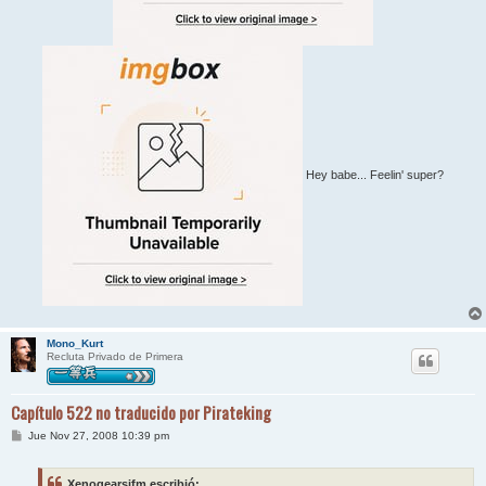
Hey babe... Feelin' super?
Mono_Kurt
Recluta Privado de Primera
Capítulo 522 no traducido por Pirateking
M
Jue Nov 27, 2008 10:39 pm
e
n
s
Xenogearsifm escribió: