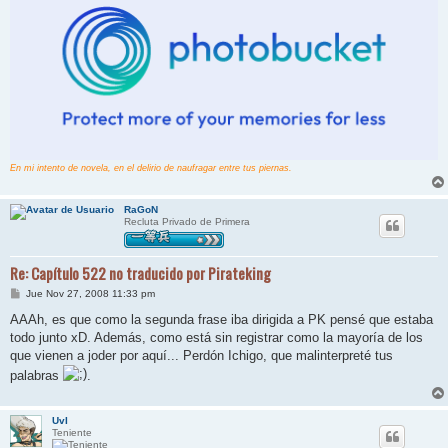
En mi intento de novela, en el delirio de naufragar entre tus piernas.
RaGoN
Recluta Privado de Primera
Re: Capítulo 522 no traducido por Pirateking
M
Jue Nov 27, 2008 11:33 pm
e
n
AAAh, es que como la segunda frase iba dirigida a PK pensé que estaba
s
todo junto xD. Además, como está sin registrar como la mayoría de los
a
j
que vienen a joder por aquí... Perdón Ichigo, que malinterpreté tus
e
palabras
.
UvI
Teniente