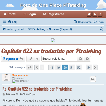
Foro de One Piece Pirateking
Portal
Login
Registrarse
FAQ
Registrarse
Login
B
Índice general
OP-PirateKing
Noticias (Español)
u
s
c
Capítulo 522 no traducido por Pirateking
a
r
Buscar
Búsqueda a
Responder
Página
1
50
de
48
54
49
50
51
52
54
804 mensajes
Anterior
Sigui
…
…
Xenogearsifm
Webmaster
Re: Capítulo 522 no traducido por Pirateking
M
Mié Nov 26, 2008 6:46 pm
e
n
@Kurono Kei: ¿De qué se supone que hablas? He debido leer tu mensaje
s
a