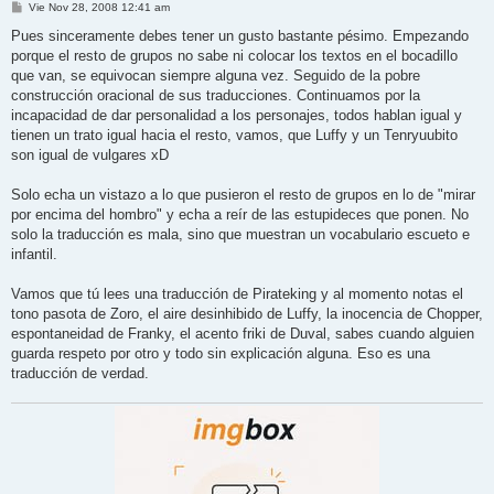
M
Vie Nov 28, 2008 12:41 am
e
n
Pues sinceramente debes tener un gusto bastante pésimo. Empezando
s
porque el resto de grupos no sabe ni colocar los textos en el bocadillo
a
j
que van, se equivocan siempre alguna vez. Seguido de la pobre
e
construcción oracional de sus traducciones. Continuamos por la
incapacidad de dar personalidad a los personajes, todos hablan igual y
tienen un trato igual hacia el resto, vamos, que Luffy y un Tenryuubito
son igual de vulgares xD
Solo echa un vistazo a lo que pusieron el resto de grupos en lo de "mirar
por encima del hombro" y echa a reír de las estupideces que ponen. No
solo la traducción es mala, sino que muestran un vocabulario escueto e
infantil.
Vamos que tú lees una traducción de Pirateking y al momento notas el
tono pasota de Zoro, el aire desinhibido de Luffy, la inocencia de Chopper,
espontaneidad de Franky, el acento friki de Duval, sabes cuando alguien
guarda respeto por otro y todo sin explicación alguna. Eso es una
traducción de verdad.