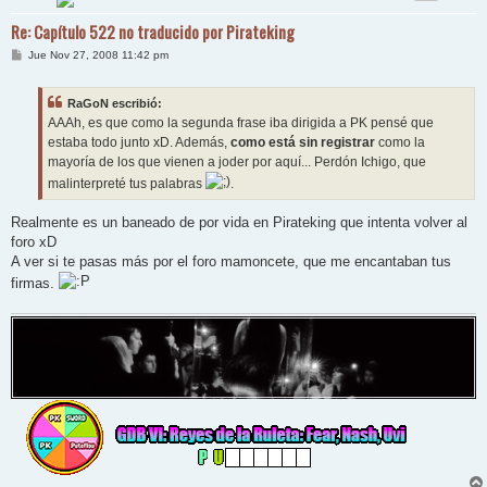
Re: Capítulo 522 no traducido por Pirateking
M
Jue Nov 27, 2008 11:42 pm
e
n
s
RaGoN escribió:
a
j
AAAh, es que como la segunda frase iba dirigida a PK pensé que
e
estaba todo junto xD. Además,
como está sin registrar
como la
mayoría de los que vienen a joder por aquí... Perdón Ichigo, que
malinterpreté tus palabras
.
Realmente es un baneado de por vida en Pirateking que intenta volver al
foro xD
A ver si te pasas más por el foro mamoncete, que me encantaban tus
firmas.