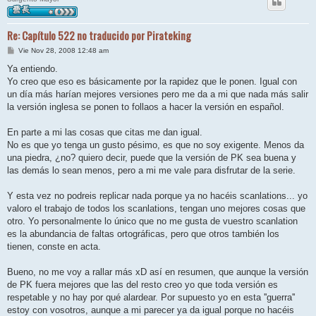
Re: Capítulo 522 no traducido por Pirateking
M
Vie Nov 28, 2008 12:48 am
e
n
Ya entiendo.
s
Yo creo que eso es básicamente por la rapidez que le ponen. Igual con
a
j
un día más harían mejores versiones pero me da a mi que nada más salir
e
la versión inglesa se ponen to follaos a hacer la versión en español.
En parte a mi las cosas que citas me dan igual.
No es que yo tenga un gusto pésimo, es que no soy exigente. Menos da
una piedra, ¿no? quiero decir, puede que la versión de PK sea buena y
las demás lo sean menos, pero a mi me vale para disfrutar de la serie.
Y esta vez no podreis replicar nada porque ya no hacéis scanlations... yo
valoro el trabajo de todos los scanlations, tengan uno mejores cosas que
otro. Yo personalmente lo único que no me gusta de vuestro scanlation
es la abundancia de faltas ortográficas, pero que otros también los
tienen, conste en acta.
Bueno, no me voy a rallar más xD así en resumen, que aunque la versión
de PK fuera mejores que las del resto creo yo que toda versión es
respetable y no hay por qué alardear. Por supuesto yo en esta ''guerra''
estoy con vosotros, aunque a mi parecer ya da igual porque no hacéis