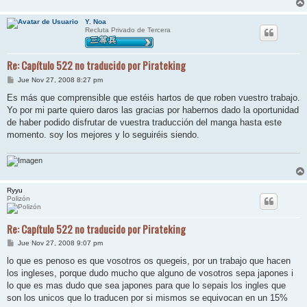
Y. Noa
Recluta Privado de Tercera
Re: Capítulo 522 no traducido por Pirateking
M
Jue Nov 27, 2008 8:27 pm
e
n
Es más que comprensible que estéis hartos de que roben vuestro trabajo.
s
Yo por mi parte quiero daros las gracias por habernos dado la oportunidad
a
j
de haber podido disfrutar de vuestra traducción del manga hasta este
e
momento. soy los mejores y lo seguiréis siendo.
Ryyu
Polizón
Re: Capítulo 522 no traducido por Pirateking
M
Jue Nov 27, 2008 9:07 pm
e
n
lo que es penoso es que vosotros os quegeis, por un trabajo que hacen
s
los ingleses, porque dudo mucho que alguno de vosotros sepa japones i
a
j
lo que es mas dudo que sea japones para que lo sepais los ingles que
e
son los unicos que lo traducen por si mismos se equivocan en un 15%