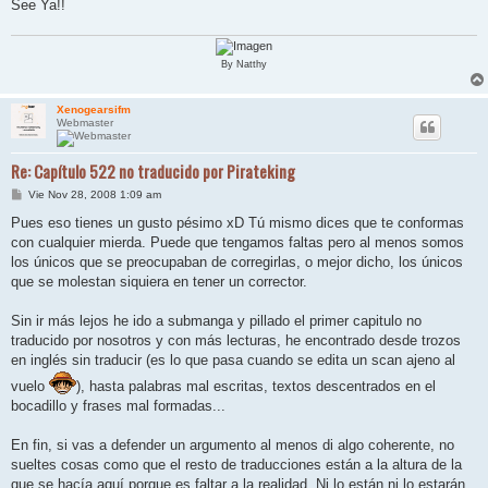
See Ya!!
By Natthy
Xenogearsifm
Webmaster
Re: Capítulo 522 no traducido por Pirateking
M
Vie Nov 28, 2008 1:09 am
e
n
Pues eso tienes un gusto pésimo xD Tú mismo dices que te conformas
s
con cualquier mierda. Puede que tengamos faltas pero al menos somos
a
j
los únicos que se preocupaban de corregirlas, o mejor dicho, los únicos
e
que se molestan siquiera en tener un corrector.
Sin ir más lejos he ido a submanga y pillado el primer capitulo no
traducido por nosotros y con más lecturas, he encontrado desde trozos
en inglés sin traducir (es lo que pasa cuando se edita un scan ajeno al
vuelo
), hasta palabras mal escritas, textos descentrados en el
bocadillo y frases mal formadas...
En fin, si vas a defender un argumento al menos di algo coherente, no
sueltes cosas como que el resto de traducciones están a la altura de la
que se hacía aquí porque es faltar a la realidad. Ni lo están ni lo estarán