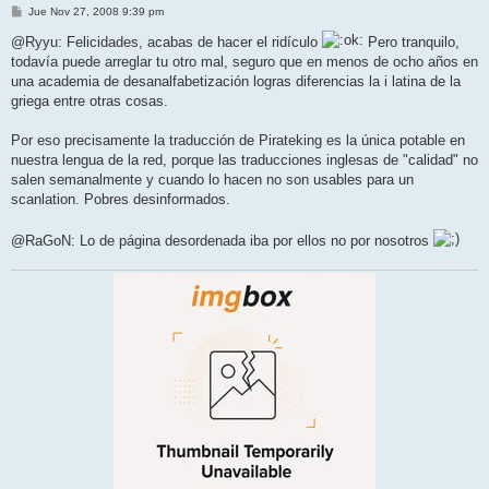
M
Jue Nov 27, 2008 9:39 pm
e
n
@Ryyu: Felicidades, acabas de hacer el ridículo
Pero tranquilo,
s
todavía puede arreglar tu otro mal, seguro que en menos de ocho años en
a
j
una academia de desanalfabetización logras diferencias la i latina de la
e
griega entre otras cosas.
Por eso precisamente la traducción de Pirateking es la única potable en
nuestra lengua de la red, porque las traducciones inglesas de "calidad" no
salen semanalmente y cuando lo hacen no son usables para un
scanlation. Pobres desinformados.
@RaGoN: Lo de página desordenada iba por ellos no por nosotros