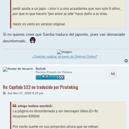
pedir ajuda a un japo. i sino ir a una acaademia que son solo 8 años,
por que lo que haceis "por amor al arte" hace daño a la vista.
mejor es verlo en version original.
Si no quieres creer que Samba traduce del japonés, pues vas demasiado
desinformado...
¿Querías realizar un juego de Digimon Online?
RaGoN
Recluta Privado de Primera
Re: Capítulo 522 no traducido por Pirateking
M
Jue Nov 27, 2008 9:15 pm
e
n
s
ichigo hollow escribió:
a
j
La pàgina es desordenada y sin mensajes ùtiles.En fin
e
mcanime>ERDM
Por cierto suerte en sus proyectos ahora que se retiran.