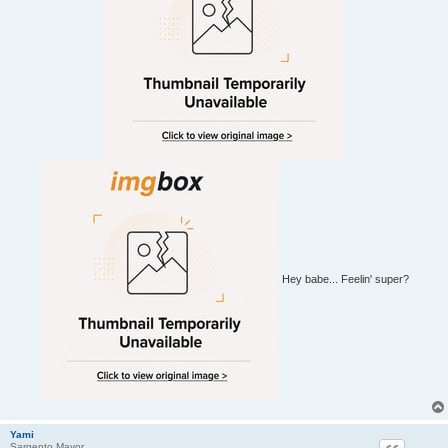
Hey babe... Feelin' super?
Yami
Sargento Mayor