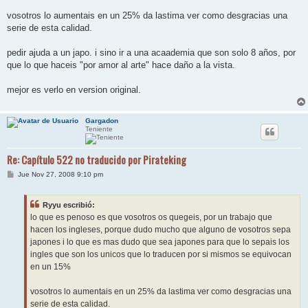
vosotros lo aumentais en un 25% da lastima ver como desgracias una
serie de esta calidad.
pedir ajuda a un japo. i sino ir a una acaademia que son solo 8 años, por
que lo que haceis "por amor al arte" hace daño a la vista.
mejor es verlo en version original.
Gargadon
Teniente
Re: Capítulo 522 no traducido por Pirateking
M
Jue Nov 27, 2008 9:10 pm
e
n
s
Ryyu escribió:
a
j
lo que es penoso es que vosotros os quegeis, por un trabajo que
e
hacen los ingleses, porque dudo mucho que alguno de vosotros sepa
japones i lo que es mas dudo que sea japones para que lo sepais los
ingles que son los unicos que lo traducen por si mismos se equivocan
en un 15%
vosotros lo aumentais en un 25% da lastima ver como desgracias una
serie de esta calidad.