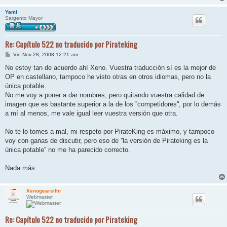
Yami
Sargento Mayor
Re: Capítulo 522 no traducido por Pirateking
M
Vie Nov 28, 2008 12:21 am
e
n
No estoy tan de acuerdo ahí Xeno. Vuestra traducción sí es la mejor de
s
OP en castellano, tampoco he visto otras en otros idiomas, pero no la
a
j
única potable.
e
No me voy a poner a dar nombres, pero quitando vuestra calidad de
imagen que es bastante superior a la de los ''competidores'', por lo demás
a mí al menos, me vale igual leer vuestra versión que otra.
No te lo tomes a mal, mi respeto por PirateKing es máximo, y tampoco
voy con ganas de discutir, pero eso de ''la versión de Pirateking es la
única potable'' no me ha parecido correcto.
Nada más.
Xenogearsifm
Webmaster
Re: Capítulo 522 no traducido por Pirateking