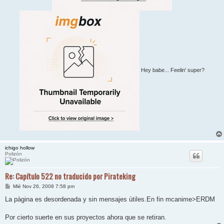
Hey babe... Feelin' super?
ichigo hollow
Polizón
Re: Capítulo 522 no traducido por Pirateking
M
Mié Nov 26, 2008 7:58 pm
e
n
La pàgina es desordenada y sin mensajes ùtiles.En fin mcanime>ERDM
s
a
j
Por cierto suerte en sus proyectos ahora que se retiran.
e