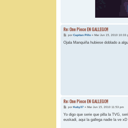
Re: One Piece EN GALLEGO!!
M
por
Capitan Pillo
»
Mar Jun 15, 2010 10:33
e
n
Ojala Manquiña hubiese doblado a algui
s
a
j
e
Re: One Piece EN GALLEGO!!
M
por
Kuby37
»
Mar Jun 15, 2010 11:53 pm
e
n
Yo digo que serie que pilla la TVG, se
s
euskadi, aqui la gallega nadie la ve xD
a
j
e