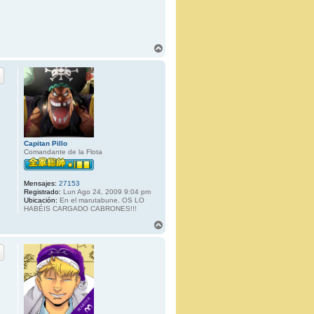
A
r
r
i
b
a
Capitan Pillo
Comandante de la Flota
Mensajes:
27153
Registrado:
Lun Ago 24, 2009 9:04 pm
Ubicación:
En el marutabune. OS LO
HABÉIS CARGADO CABRONES!!!
A
r
r
i
b
a