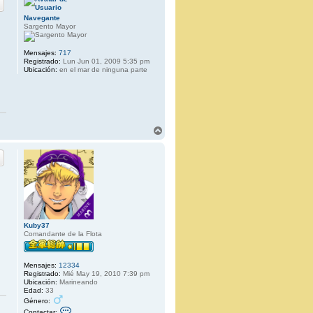
Navegante
Sargento Mayor
Mensajes:
717
Registrado:
Lun Jun 01, 2009 5:35 pm
Ubicación:
en el mar de ninguna parte
A
r
r
i
b
a
Kuby37
Comandante de la Flota
Mensajes:
12334
Registrado:
Mié May 19, 2010 7:39 pm
Ubicación:
Marineando
Edad:
33
Género:
C
Contactar: