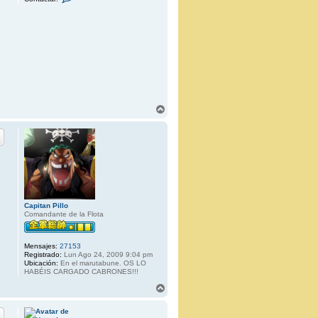
o
n
t
a
c
t
a
r
K
u
b
y
3
A
7
r
r
i
b
a
Capitan Pillo
Comandante de la Flota
Mensajes:
27153
Registrado:
Lun Ago 24, 2009 9:04 pm
Ubicación:
En el marutabune. OS LO
HABÉIS CARGADO CABRONES!!!
A
r
r
i