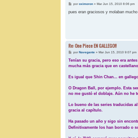
M
por
oximoron
»
Mar Jun 15, 2010 8:06 pm
e
n
pues eran graciosos y molaban mucho
s
a
j
e
Re: One Piece EN GALLEGO!!
M
por
Navegante
»
Mar Jun 15, 2010 9:07 pm
e
n
Tenían su gracia, pero eso era ante
s
mucha más gracia que en castellano
a
j
e
Es igual que Shin Chan... en galleg
O Dragon Ball, por ejemplo. Esta ser
no me gustó el doblaje. Aún no he te
Lo bueno de las series traducidas al
gracia al capítulo.
Ha pasado un año y sigo sin encontr
Definitivamente los han borrado o s