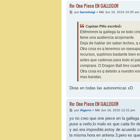
Re: One Piece EN GALLEGO!!
M
por
baronluigi
»
Mié Jun 16, 2010 10:35 am
e
n
s
Capitan Pillo escribió:
a
j
EMmmmm la gallega la ve todo cristo
e
tiene una audiencia acojonante.
Deja de hablar sin saber leches, q 
Otra cosa es q tenemos un rpesupue
recursos, suplimos bastante bien es
antes que cadenas para todo el pai
comprara. O Dragon Ball tres cuart
Otra cosa es q debido a nuestro e
mas baratas.
Diras en todas las autonomicas xD.
Re: One Piece EN GALLEGO!!
M
por
Algarro
»
Mié Jun 16, 2010 12:21 pm
e
n
yo no creo que one piece en la galleg
s
puse a verlo,lo malo es que cada fin de
a
j
y asi era imposible,estoy de acuerdo c
e
la misma hora en antena 3,pero es que