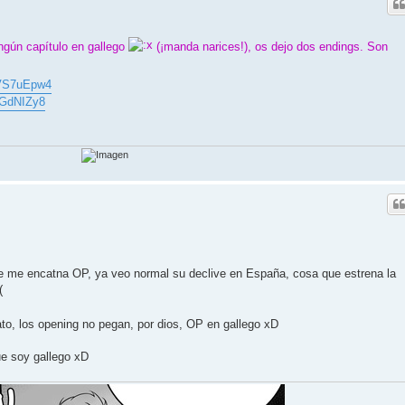
ngún capítulo en gallego
(¡manda narices!), os dejo dos endings. Son
tVS7uEpw4
wGdNIZy8
e me encatna OP, ya veo normal su declive en España, cosa que estrena la
o, los opening no pegan, por dios, OP en gallego xD
ue soy gallego xD