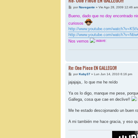
Re: One Piece EN GALLEGO!!
M
por
Navegante
»
Vie Ago 28, 2009 12:46 am
e
n
Bueno, dado que no doy encontrado ni
s
a
curiosos
j
http://www.youtube.com/watch?v=K5
e
http://www.youtube.com/watch?v=Nti
Nos vemos
Re: One Piece EN GALLEGO!!
M
por
Kuby37
»
Lun Jun 14, 2010 6:16 pm
e
n
jajajaja,. lo que me he reído
s
a
j
Ya os lo digo, manque me pese, porqu
e
Gallega, cosa que cae en declive!!
Me he estado descojonando un buen rat
A mi también me hace gracia, y eso q