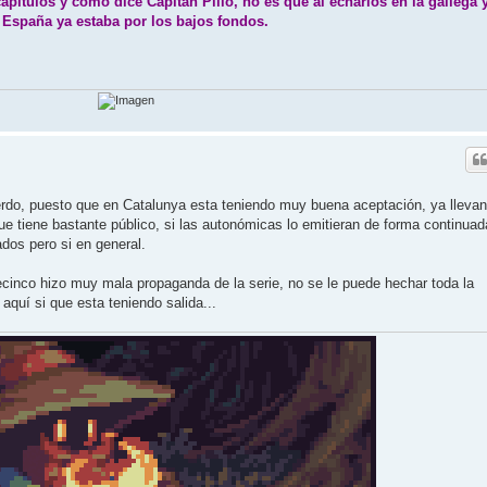
pítulos y como dice Capitán Pillo, no es que al echarlos en la gallega 
n España ya estaba por los bajos fondos.
rdo, puesto que en Catalunya esta teniendo muy buena aceptación, ya llevan
ue tiene bastante público, si las autonómicas lo emitieran de forma continuad
ados pero si en general.
ecinco hizo muy mala propaganda de la serie, no se le puede hechar toda la
aquí si que esta teniendo salida...