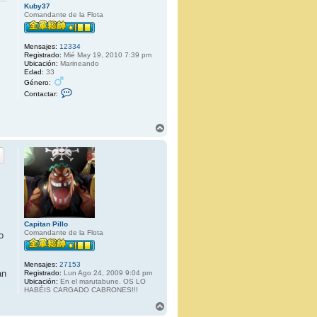
Kuby37
Comandante de la Flota
Mensajes:
12334
Registrado:
Mié May 19, 2010 7:39 pm
Ubicación:
Marineando
Edad:
33
Género:
C
Contactar:
o
n
t
a
A
c
r
t
r
a
i
r
b
K
u
a
b
y
3
7
Capitan Pillo
Comandante de la Flota
o
Mensajes:
27153
an
Registrado:
Lun Ago 24, 2009 9:04 pm
Ubicación:
En el marutabune. OS LO
HABÉIS CARGADO CABRONES!!!
A
r