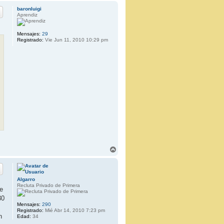
r
baronluigi
i
Aprendiz
b
a
Mensajes:
29
Registrado:
Vie Jun 11, 2010 10:29 pm
A
r
r
i
b
Algarro
a
Recluta Privado de Primera
e
30
Mensajes:
290
Registrado:
Mié Abr 14, 2010 7:23 pm
n
Edad:
34