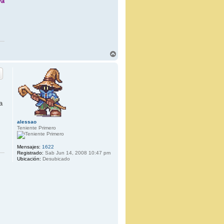
ya
A
r
r
i
b
a
a
alessao
Teniente Primero
Mensajes:
1622
Registrado:
Sab Jun 14, 2008 10:47 pm
Ubicación:
Desubicado