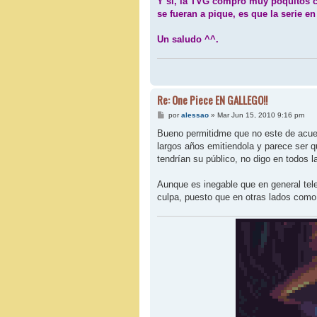
Y sí, la TVG compró muy poquitos ca
se fueran a pique, es que la serie e
Un saludo ^^.
Re: One Piece EN GALLEGO!!
M
por
alessao
»
Mar Jun 15, 2010 9:16 pm
e
n
Bueno permitidme que no este de acue
s
largos años emitiendola y parece ser q
a
j
tendrían su público, no digo en todos l
e
Aunque es inegable que en general tel
culpa, puesto que en otras lados como 