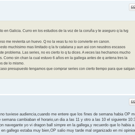
 en Galicia. Curro en los estudios de la voz de la coruña y te aseguro q la tvg
eso me revienta un huevo. Q no la veas tu no lo convierte en canon.
sto muchisimo mas limitado q la tv catalana y aun asi con neustros escasos
te problema. Las series, no es cierto lo q tu dices. A veces las hechamos mucho
s. Como sin chan la cual estuvo 6 años en la gallega antes de q antena tres la
os de lo mismo.
scaso presupuesto tengamos que comprar series con cierto tiempo para que salgan
a no tuviese audiencia,cuando me entere que los fines de semana habia OP m
 semana cambiaban el horario,un dia a las 11 y otro a las 10 el siguiente 10:
on navegante yo vi dragon ball simpre en la gallega,y recuerdo que lo habia a
 en gallego estaba muy bien,OP salio muy tarde mal organizado en mi opinio