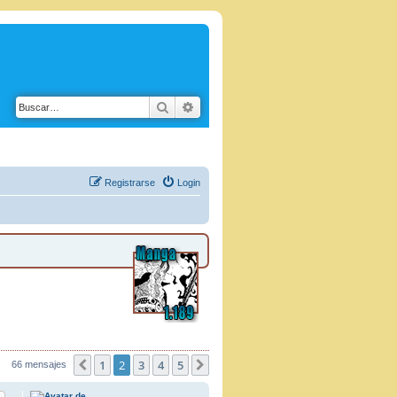
Buscar
Búsqueda avanzada
Registrarse
Login
1
2
3
4
5
66 mensajes
Anterior
Siguiente