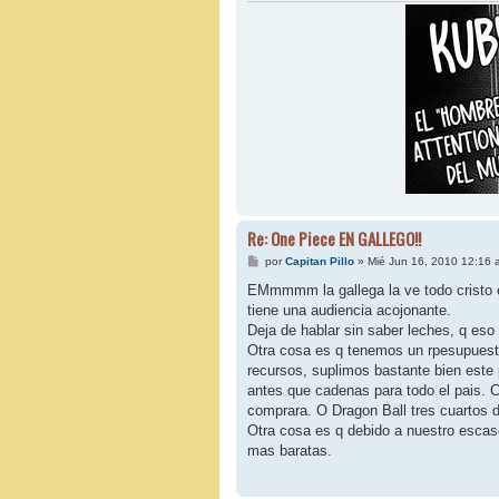
Re: One Piece EN GALLEGO!!
M
por
Capitan Pillo
»
Mié Jun 16, 2010 12:16 
e
n
EMmmmm la gallega la ve todo cristo en
s
tiene una audiencia acojonante.
a
j
Deja de hablar sin saber leches, q eso
e
Otra cosa es q tenemos un rpesupuest
recursos, suplimos bastante bien este
antes que cadenas para todo el pais. C
comprara. O Dragon Ball tres cuartos 
Otra cosa es q debido a nuestro escas
mas baratas.