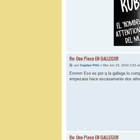
Re: One Piece EN GALLEGO!!
M
por
Capitan Pillo
»
Mar Jun 15, 2010 2:02 a
e
n
Emmm Eso es por q la gallega lo comp
s
empezaria hace escasamente dos años.
a
j
e
Re: One Piece EN GALLEGO!!