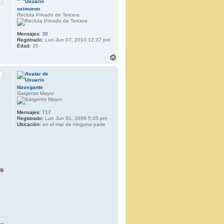
b
oximoron
a
Recluta Privado de Tercera
Mensajes:
38
Registrado:
Lun Jun 07, 2010 12:37 pm
Edad:
35
A
r
r
i
b
Navegante
a
Sargento Mayor
Mensajes:
717
Registrado:
Lun Jun 01, 2009 5:35 pm
Ubicación:
en el mar de ninguna parte
ás