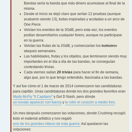
Bandas sería la banda que más dinero acumulase al final de la
misma.
Desde el inicio se dejó claro que serían 12 pruebas (aunque
acabaron siendo 13), todas inspiradas y acotadas a un arco de
One Piece.
Volvían los eventos de la 3GdB, pero esta vez, los eventos
podían desarrollarlos cualquier forero, aunque no participase
en la guerra.
Volvían las frutas de la 2GdB, y comenzarían los
bukkakes
ataques semanales.
Las habilidades, frutas y los objetos, que terminaron siendo muy
importantes en el día a día de las bandas, se conseguían
contestando trivias.
Cada viernes salían
20 trivias
para hacer el fin de semana,
algo que, por lo que tengo entendido, fascinaba a las bandas.
Y así fue cómo el 1 de marzo de 2014 comenzaron las candidaturas
para capitán. Unas candidaturas donde los dos grandes favoritos eran
Marty McFly "Il Capitano"
y Gol D Nash, pero dónde
un novato apareció con fuerza
y
le robó el corazón a medio foro
.
Un mes después comenzaron las votaciones, donde Crushing recogió
todo el material artístico y nos regaló
uno de los grandes vídeos de esta guerra.
Así quedaron las
votaciones: