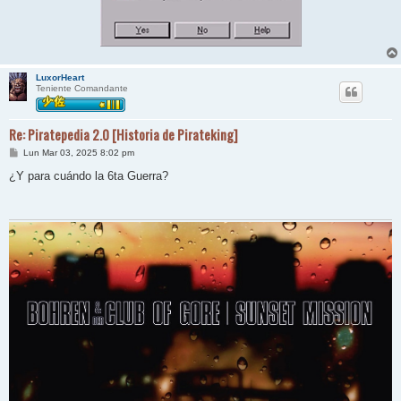
LuxorHeart
Teniente Comandante
Re: Piratepedia 2.0 [Historia de Pirateking]
M
Lun Mar 03, 2025 8:02 pm
e
n
¿Y para cuándo la 6ta Guerra?
s
a
j
e