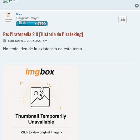
Rax
Sargento Mayor
Re: Piratepedia 2.0 [Historia de Pirateking]
M
Sab Mar 01, 2025 3:21 am
e
n
No tenía idea de la existencia de este tema.
s
a
j
e