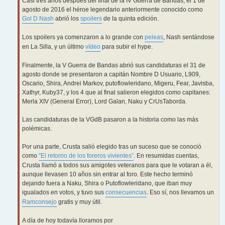
Casi tres años después del final de la IV Guerra de Bandas, el 1 de
agosto de 2016 el héroe legendario anteriormente conocido como
Gol D Nash
abrió los
spoilers
de la quinta edición.
Los spoilers ya comenzaron a lo grande con
peleas
, Nash sentándose
en La Silla, y un último
vídeo
para subir el hype.
Finalmente, la V Guerra de Bandas abrió sus candidaturas el 31 de
agosto donde se presentaron a capitán Nombre D Usuario, L909,
Oscario, Shira, Andrei Markov, putoflowleridano, Migeru, Fear, Javisba,
Xathyr, Kuby37, y los 4 que al final salieron elegidos como capitanes:
Merla XIV (General Error), Lord Galan, Naku y CrUsTaborda.
Las candidaturas de la VGdB pasaron a la historia como las más
polémicas.
Por una parte, Crusta salió elegido tras un suceso que se conoció
como
"El retorno de los foreros vivientes”
. En resumidas cuentas,
Crusta llamó a todos sus amigotes veteranos para que le votaran a él,
aunque llevasen 10 años sin entrar al foro. Este hecho terminó
dejando fuera a Naku, Shira o Putoflowleridano, que iban muy
igualados en votos, y tuvo sus
consecuencias
. Eso sí, nos llevamos un
Ramconsejo
gratis y muy útil.
A día de hoy todavía lloramos por