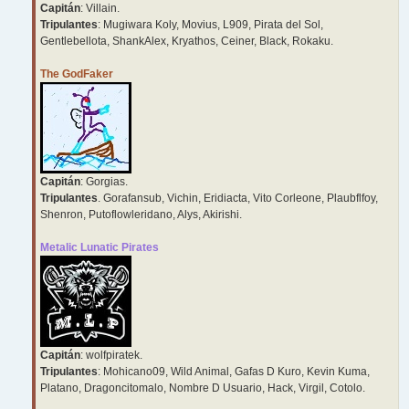
Capitán
: Villain.
Tripulantes
: Mugiwara Koly, Movius, L909, Pirata del Sol,
Gentlebellota, ShankAlex, Kryathos, Ceiner, Black, Rokaku.
The GodFaker
Capitán
: Gorgias.
Tripulantes
. Gorafansub, Vichin, Eridiacta, Vito Corleone, Plaubflfoy,
Shenron, Putoflowleridano, Alys, Akirishi.
Metalic Lunatic Pirates
Capitán
: wolfpiratek.
Tripulantes
: Mohicano09, Wild Animal, Gafas D Kuro, Kevin Kuma,
Platano, Dragoncitomalo, Nombre D Usuario, Hack, Virgil, Cotolo.