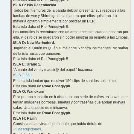
ISLA C: Isla Desconocida.
Todos los miembros de la banda debían presentar sus respetos a las
tumbas de Ace y Shirohige de la manera que ellos quisieran. La
mayoría optaron simplemente por postear un DEP.
Esta isla daba el Rio Poneglyph 9.
Los amarillos la reventaron con un arma ancestral cuando pasaron por
ella, y los rojos se quedaron sin poder mostrar su respeto a las tumbas.
ISLA D: New Marineford.
Jugaban al Quién es Quién al mejor de 5 contra los marines. No salían
de la isla hasta que ganasen.
Esta isla daba el Rio Poneglyph 5.
ISLA E: Urano 1.
“Amante del vino y maestr@ del papel.” Inazuma.
ISLA F: Zou
En esta isla tenían que resolver 150 clips de sonidos del anime.
Esta isla daba un
Road Poneglyph.
ISLA G: Wanokuni
Esta prueba consistía en ir abriendo una serie de cofres en la web que
tenían imágenes borrosas, siluetas y contraseñas que abrían nuevas
salas. Una especie de minicueva.
Esta isla daba un
Road Poneglyph.
ISLA H: Raijin.
Consistía en adivinar el personaje que había detrás de
25 descripciones
.