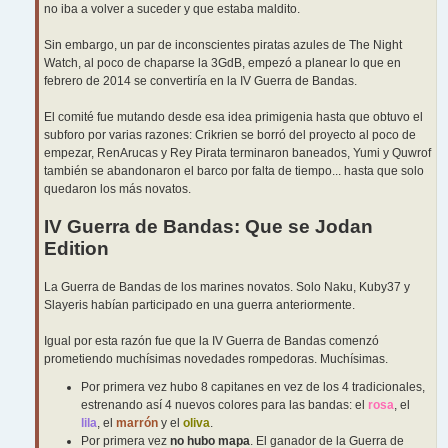
no iba a volver a suceder y que estaba maldito.
Sin embargo, un par de inconscientes piratas azules de The Night
Watch, al poco de chaparse la 3GdB, empezó a planear lo que en
febrero de 2014 se convertiría en la IV Guerra de Bandas.
El comité fue mutando desde esa idea primigenia hasta que obtuvo el
subforo por varias razones: Crikrien se borró del proyecto al poco de
empezar, RenArucas y Rey Pirata terminaron baneados, Yumi y Quwrof
también se abandonaron el barco por falta de tiempo... hasta que solo
quedaron los más novatos.
IV Guerra de Bandas: Que se Jodan
Edition
La Guerra de Bandas de los marines novatos. Solo Naku, Kuby37 y
Slayeris habían participado en una guerra anteriormente.
Igual por esta razón fue que la IV Guerra de Bandas comenzó
prometiendo muchísimas novedades rompedoras. Muchísimas.
Por primera vez hubo 8 capitanes en vez de los 4 tradicionales,
estrenando así 4 nuevos colores para las bandas: el
rosa
, el
lila
, el
marrón
y el
oliva
.
Por primera vez
no hubo mapa
. El ganador de la Guerra de