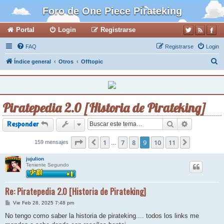
Foro de One Piece Pirateking
Portal
Login
Registrarse
FAQ
Registrarse
Login
B
Índice general
Otros
Offtopic
u
s
c
Piratepedia 2.0 [Historia de Pirateking]
a
r
Buscar
Búsqueda a
Responder
Página
1
9
de
11
7
8
9
10
11
159 mensajes
Anterior
Siguiente
…
jujulion
Teniente Segundo
Re: Piratepedia 2.0 [Historia de Pirateking]
M
Vie Feb 28, 2025 7:48 pm
e
n
No tengo como saber la historia de pirateking.... todos los links me
s