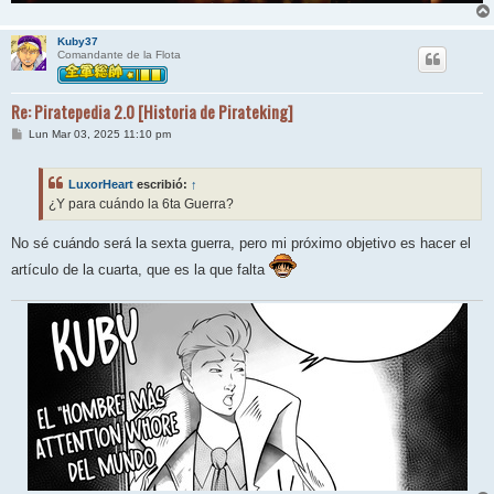
Kuby37
Comandante de la Flota
Re: Piratepedia 2.0 [Historia de Pirateking]
M
Lun Mar 03, 2025 11:10 pm
e
n
s
LuxorHeart
escribió:
↑
a
j
¿Y para cuándo la 6ta Guerra?
e
No sé cuándo será la sexta guerra, pero mi próximo objetivo es hacer el
artículo de la cuarta, que es la que falta