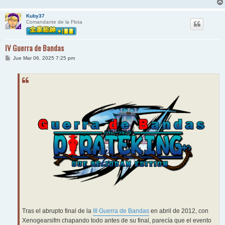
Kuby37
Comandante de la Flota
IV Guerra de Bandas
M
Jue Mar 06, 2025 7:25 pm
e
n
s
a
j
e
Tras el abrupto final de la
III Guerra de Bandas
en abril de 2012, con
Xenogearsifm chapando todo antes de su final, parecía que el evento