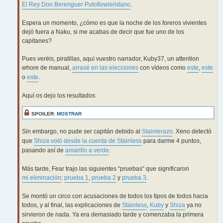
El Rey Don Berenguer Putoflowleridano
.
Espera un momento, ¿cómo es que la noche de los foreros vivientes
dejó fuera a Naku, si me acabas de decir que fue uno de los
capitanes?
Pues veréis, piratillas, aquí vuestro narrador, Kuby37, un attention
whore de manual,
arrasé en las elecciones
con vídeos como
este
,
este
o
este
.
Aquí os dejo los resultados:
SPOILER:
MOSTRAR
Sin embargo, no pude ser capitán debido al
Stainlerazo
. Xeno detectó
que
Shiza votó desde la cuenta de Stainless
para darme 4 puntos,
pasando así de
amarillo a verde
.
Más tarde, Fear trajo las siguientes “pruebas” que significaron
mi eliminación
:
prueba 1
,
prueba 2
y
prueba 3
.
Se montó un circo con acusaciones de todos los tipos de todos hacia
todos, y al final, las explicaciones de
Stainless
,
Kuby
y
Shiza
ya no
sirvieron de nada. Ya era demasiado tarde y comenzaba la primera