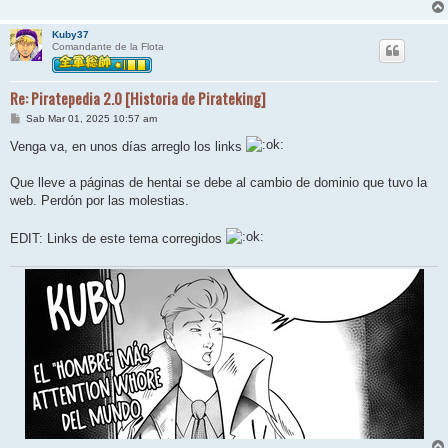
Kuby37
Comandante de la Flota
Re: Piratepedia 2.0 [Historia de Pirateking]
M
Sab Mar 01, 2025 10:57 am
e
n
Venga va, en unos días arreglo los links
s
a
j
Que lleve a páginas de hentai se debe al cambio de dominio que tuvo la
e
web. Perdón por las molestias.
EDIT: Links de este tema corregidos