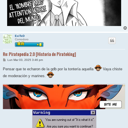
ExiTeD
Comodoro
Re: Piratepedia 2.0 [Historia de Pirateking]
M
Lun Mar 03, 2025 3:46 pm
e
n
Pensar que te echaron de la gdb por la tontería aquella
Vaya chiste
s
a
de moderación y marines.
j
e