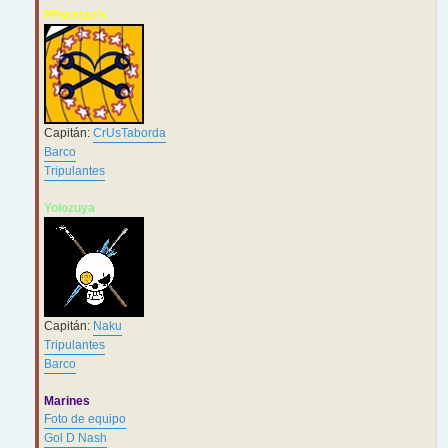
PPuretan's
Capitán:
CrUsTaborda
Barco
Tripulantes
Yolozuya
Capitán:
Naku
Tripulantes
Barco
Marines
Foto de equipo
Gol D Nash