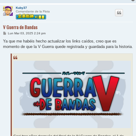
Kuby37
Comandante de la Flota
V Guerra de Bandas
M
Lun Mar 03, 2025 2:24 pm
e
n
Ya que me habéis hecho actualizar los links caídos, creo que es
s
momento de que la V Guerra quede registrada y guardada para la historia.
a
j
e