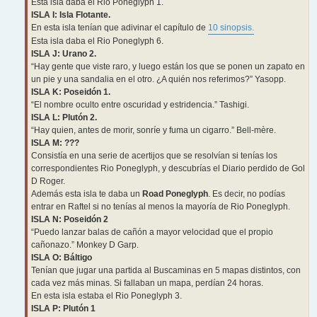
Esta isla daba el Rio Poneglyph 1.
ISLA I: Isla Flotante.
En esta isla tenían que adivinar el capítulo de
10 sinopsis.
Esta isla daba el Rio Poneglyph 6.
ISLA J: Urano 2.
“Hay gente que viste raro, y luego están los que se ponen un zapato en
un pie y una sandalia en el otro. ¿A quién nos referimos?” Yasopp.
ISLA K: Poseidón 1.
“El nombre oculto entre oscuridad y estridencia.” Tashigi.
ISLA L: Plutón 2.
“Hay quien, antes de morir, sonríe y fuma un cigarro.” Bell-mère.
ISLA M: ???
Consistía en una serie de acertijos que se resolvían si tenías los
correspondientes Rio Poneglyph, y descubrías el Diario perdido de Gol
D Roger.
Además esta isla te daba un
Road Poneglyph
. Es decir, no podías
entrar en Raftel si no tenías al menos la mayoría de Rio Poneglyph.
ISLA N: Poseidón 2
“Puedo lanzar balas de cañón a mayor velocidad que el propio
cañonazo.” Monkey D Garp.
ISLA O: Báltigo
Tenían que jugar una partida al Buscaminas en 5 mapas distintos, con
cada vez más minas. Si fallaban un mapa, perdían 24 horas.
En esta isla estaba el Rio Poneglyph 3.
ISLA P: Plutón 1