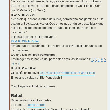
“Toda comunidad tiene un líder, y esta no es menos. Hubo un tiempo
en que se dejó ver con un personaje femenino de One Piece. ¿Con
cuál?” Pellona (por Xeno).
ISLA Q: Broc Coli
“Tendréis que crear la forma de la isla, pero hecha con gominolas. De
cualquier tipo, sabor, y color. Queremos que endulcéis esta isla, y que
mejor forma que haciendo una maqueta de la misma hecha con
caramelos.”
Esta isla daba el Rio Poneglyph 7.
ISLA R: Whole Cake
Tenían que ir descubriendo las referencias a Pirateking en una serie
de imágenes.
Era una isla de
Road Poneglyph.
Las imágenes se han caído, pero estas eran las soluciones:
1
,
2
,
3
,
4
,
5
,
6
, y
7
.
ISLA S: Karai Bari
Consistía en resolver
25 trivias sobre referencias de One Piece
.
En esta isla estaba el Rio Poneglyph 8.
Y así llegaba el final de la guerra…
Raftel
Raftel se dividía en tres partes.
La primera:
Juego de Rol
.
La dinámica, para que os hagáis una idea, era de este estilo: