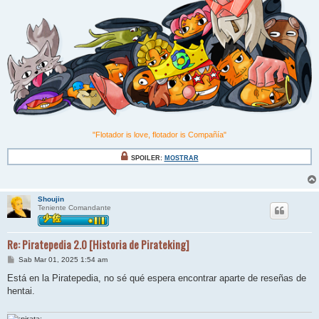
"Flotador is love, flotador is Compañía"
SPOILER:
MOSTRAR
Shoujin
Teniente Comandante
Re: Piratepedia 2.0 [Historia de Pirateking]
M
Sab Mar 01, 2025 1:54 am
e
n
Está en la Piratepedia, no sé qué espera encontrar aparte de reseñas de
s
hentai.
a
j
e