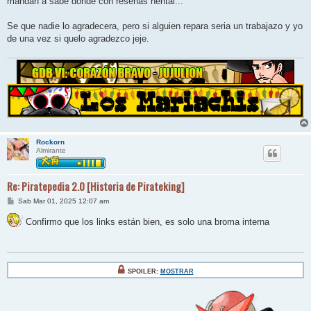
mandan a sabe donde con reseñas hentai...
a
j
e
Se que nadie lo agradecera, pero si alguien repara seria un trabajazo y yo
de una vez si quelo agradezco jeje.
Rockorn
Almirante
Re: Piratepedia 2.0 [Historia de Pirateking]
M
Sab Mar 01, 2025 12:07 am
e
n
Confirmo que los links están bien, es solo una broma interna
s
a
j
e
SPOILER:
MOSTRAR