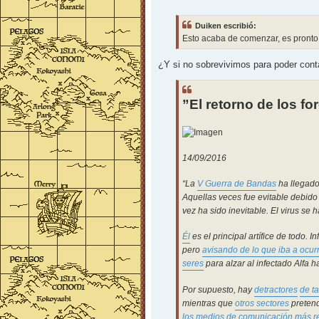
e
n
s
Duiken escribió:
a
j
Esto acaba de comenzar, es pronto p
e
¿Y si no sobrevivimos para poder conta
”El retorno de los fo
14/09/2016
“La
V Guerra de Bandas
ha llegado
Aquellas veces fue evitable debido
vez ha sido inevitable. El virus s
Él
es el principal artífice de todo. 
pero
avisando de lo que iba a ocurr
seres
para alzar al infectado Alfa
Por supuesto, hay
detractores
de ta
mientras que
otros sectores
preten
los medios de comunicación más re