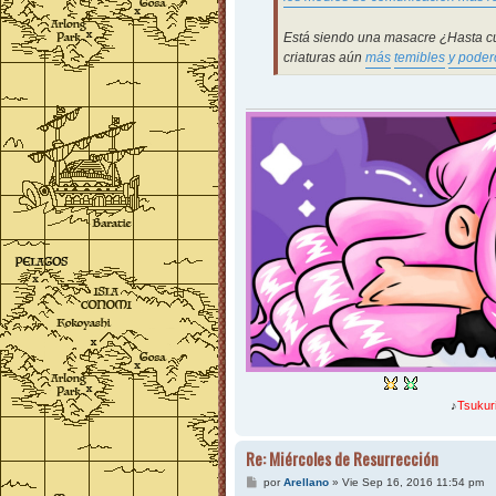
Está siendo una masacre ¿Hasta c
criaturas aún
más
temibles
y poder
♪
Tsukur
Re: Miércoles de Resurrección
M
por
Arellano
»
Vie Sep 16, 2016 11:54 pm
e