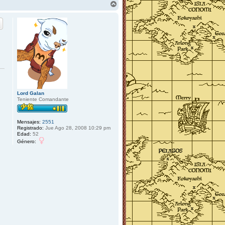
A
r
r
i
b
a
Lord Galan
Teniente Comandante
Mensajes:
2551
Registrado:
Jue Ago 28, 2008 10:29 pm
Edad:
52
Género: