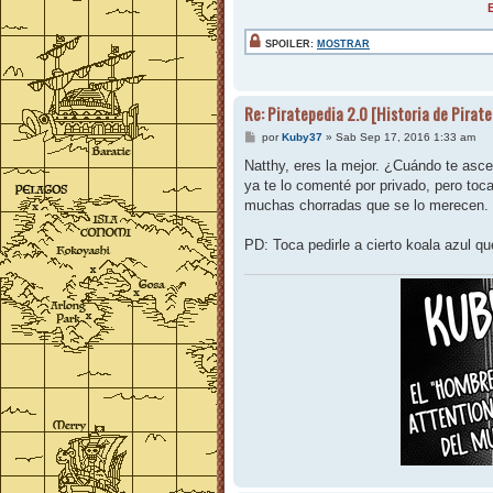
E
SPOILER:
MOSTRAR
Re: Piratepedia 2.0 [Historia de Pirat
M
por
Kuby37
»
Sab Sep 17, 2016 1:33 am
e
n
Natthy, eres la mejor. ¿Cuándo te ascen
s
ya te lo comenté por privado, pero toc
a
j
muchas chorradas que se lo merecen.
e
PD: Toca pedirle a cierto koala azul qu