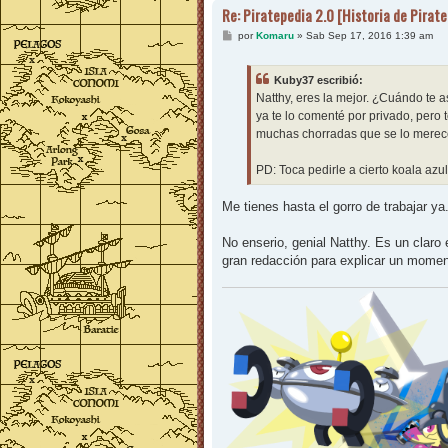
Re: Piratepedia 2.0 [Historia de Pirat
M
por
Komaru
»
Sab Sep 17, 2016 1:39 am
e
n
s
Kuby37 escribió:
a
j
Natthy, eres la mejor. ¿Cuándo te a
e
ya te lo comenté por privado, pero 
muchas chorradas que se lo merec
PD: Toca pedirle a cierto koala azu
Me tienes hasta el gorro de trabajar ya
No enserio, genial Natthy. Es un clar
gran redacción para explicar un momen