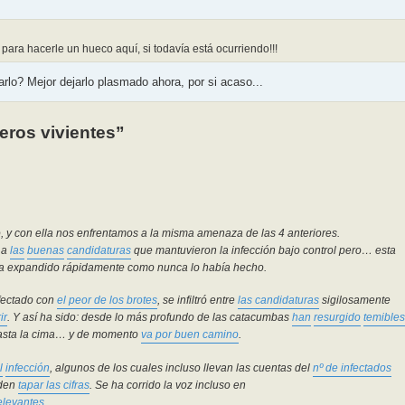
ara hacerle un hueco aquí, si todavía está ocurriendo!!!
rlo? Mejor dejarlo plasmado ahora, por si acaso...
reros vivientes”
, y con ella nos enfrentamos a la misma amenaza de las 4 anteriores.
 a
las
buenas
candidaturas
que mantuvieron la infección bajo control pero… esta
e ha expandido rápidamente como nunca lo había hecho.
Infectado con
el peor de los brotes
, se infiltró entre
las candidaturas
sigilosamente
ir
. Y así ha sido: desde lo más profundo de las catacumbas
han
resurgido
temibles
 hasta la cima… y de momento
va por buen camino
.
l
infección
, algunos de los cuales incluso llevan las cuentas del
nº de infectados
den
tapar las cifras
. Se ha corrido la voz incluso en
levantes.