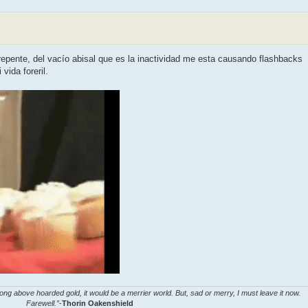
repente, del vacío abisal que es la inactividad me esta causando flashbacks
vida foreril.
ong above hoarded gold, it would be a merrier world. But, sad or merry, I must leave it now.
Farewell.”
-
Thorin Oakenshield