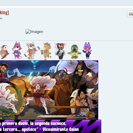
eking]
am