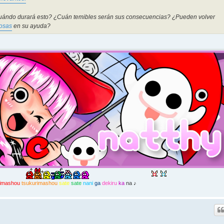
uándo durará esto? ¿Cuán temibles serán sus consecuencias? ¿Pueden volver
osas
en su ayuda?
imashou
tsukurimashou
sate
sate
nani
ga
dekiru
ka
na ♪