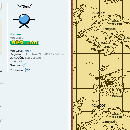
r
b
y
i
3
b
7
a
Komaru
Moderador
Mensajes:
7677
Registrado:
Lun Nov 28, 2011 12:24 pm
Ubicación:
Estoy a tope
Edad:
29
Género:
C
na
Contactar:
o
n
t
a
c
t
a
r
K
o
m
a
r
u