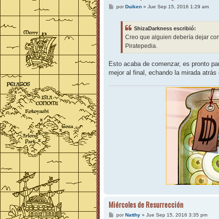
M
por
Duiken
»
Jue Sep 15, 2016 1:29 am
e
n
s
ShizaDarkness escribió:
a
j
Creo que alguien debería dejar co
e
Piratepedia.
Esto acaba de comenzar, es pronto para
mejor al final, echando la mirada atrá
Miércoles de Resurrección
M
por
Natthy
»
Jue Sep 15, 2016 3:35 pm