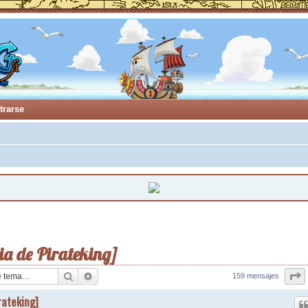
trarse
ia de Pirateking]
Buscar
Búsqueda avanzada
P
159 mensajes
rateking]