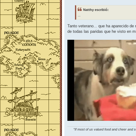
n
s
Natthy escribió:
a
j
...
e
Tanto veterano... que ha aparecido de 
de todas las paridas que he visto en mi 
“If most of us valued food and cheer and s