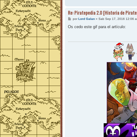
Re: Piratepedia 2.0 [Historia de Pirat
M
por
Lord Galan
»
Sab Sep 17, 2016 12:06 
e
n
Os cedo este gif para el artículo:
s
a
j
e