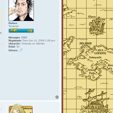
Duiken
Teniente
n
Mensajes:
2062
Registrado:
Dom Jun 14, 2009 1:09 pm
Ubicación:
Viviendo en diferido.
Edad:
33
Género:
A
r
r
i
b