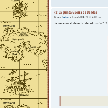
Re: La quinta Guerra de Bandas
M
por
Xathyr
»
Lun Jul 04, 2016 4:37 pm
e
n
Se reserva el derecho de admisión? O cu
s
a
j
e