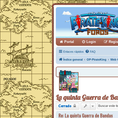
Portal
Login
Regis
Enlaces rápidos
FAQ
Índice general
OP-PirateKing
Web 
La quinta Guerra de B
Cerrado
Re: La quinta Guerra de Bandas