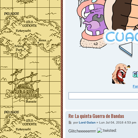
Fan
Re: La quinta Guerra de Bandas
M
por
Lord Galan
»
Lun Jul 04, 2016 4:53 pm
e
n
Glitcheeeeerrrrr
s
a