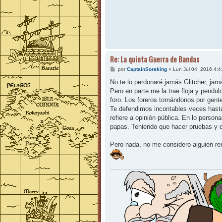
Re: La quinta Guerra de Bandas
M
por
CaptainSoraking
»
Lun Jul 04, 2016 4:
e
n
No te lo perdonaré jamás Glitcher, j
s
Pero en parte me la trae floja y pend
a
j
foro. Los foreros tomándonos por gente
e
Te defendimos incontables veces hast
refiere a opinión pública. En lo pers
papas. Teniendo que hacer pruebas y 
Pero nada, no me considero alguien ren