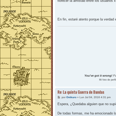
florecer la amistad entre los usuarios 
En fin, estaré atento porque la verdad
You've got it wrong!
Fo
Mi foto de perfi
Re: La quinta Guerra de Bandas
M
por
Onikuro
»
Lun Jul 04, 2016 4:31 pm
e
n
Espera, ¿Quedaba alguien que no supi
s
a
j
De todas formas, me ha emocionado la h
e