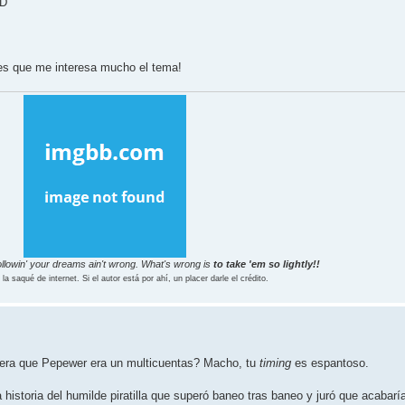
xD
 es que me interesa mucho el tema!
llowin' your dreams ain't wrong. What's wrong is
to take 'em so lightly!!
l la saqué de internet. Si el autor está por ahí, un placer darle el crédito.
era que Pepewer era un multicuentas? Macho, tu
timing
es espantoso.
istoria del humilde piratilla que superó baneo tras baneo y juró que acabarí