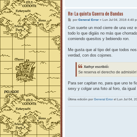
Re: La quinta Guerra de Bandas
M
por
General Error
»
Lun Jul 04, 2016 4:40 
e
n
Con suerte un mod cierre de una vez es
s
todo lo que digáis no más que chorrada
a
j
comiendo quesitos y bebiendo ron.
e
Me gusta que al tipo del que todos no
verdad, con dos cojones.
Xathyr escribió:
Se reserva el derecho de admisión? 
Para ser capitan no, para que uno te f
sexy y colgar una foto al foro, da igual 
Última edición por
General Error
el Lun Jul 04, 2