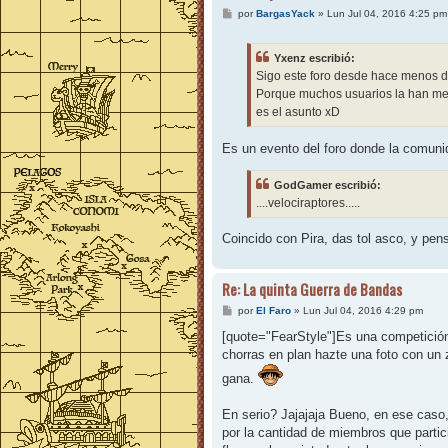
M
por
BargasYack
»
Lun Jul 04, 2016 4:25 pm
e
n
s
Yxenz escribió:
a
j
Sigo este foro desde hace menos d
e
Porque muchos usuarios la han me
es el asunto xD
Es un evento del foro donde la comunid
GodGamer escribió:
....velociraptores.....
Coincido con Pira, das tol asco, y pen
Re: La quinta Guerra de Bandas
M
por
El Faro
»
Lun Jul 04, 2016 4:29 pm
e
n
[quote="FearStyle"]Es una competición
s
chorras en plan hazte una foto con un z
a
j
gana.
e
En serio? Jajajaja Bueno, en ese cas
por la cantidad de miembros que parti