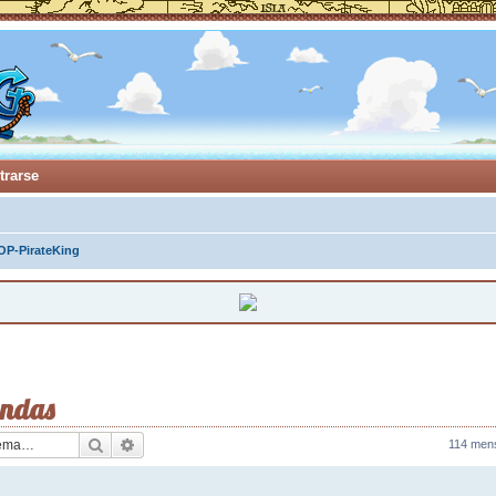
trarse
OP-PirateKing
andas
Buscar
Búsqueda avanzada
114 men