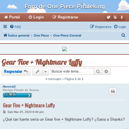
Foro de One Piece Pirateking
Portal
Login
Registrarse
FAQ
Registrarse
Login
B
Índice general
One Piece
One Piece General
u
s
c
Gear Five + Nightmare Luffy
a
r
Buscar
Búsqueda a
Responder
4 mensajes • Página
1
de
1
MoreiraD
Recluta Privado de Tercera
Gear Five + Nightmare Luffy
M
Sab Mar 25, 2023 8:40 pm
e
n
¿Qué tan fuerte sería un Gear five + Nightmare Luffy? ¿Gana a Shanks?
s
a
j