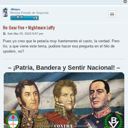
e
-Wotan-
Recluta Privado de Segunda
Re: Gear Five + Nightmare Luffy
M
Sab Mar 25, 2023 9:07 pm
e
n
Pues yo creo que le petaría muy fuertemente el casto, la verdad. Pero
s
tío, a que viene este tema, pudiste hacer esa pregunta en el hilo de
a
j
spoilers
, no?
e
.
– ¡Patria, Bandera y Sentir Nacional! –