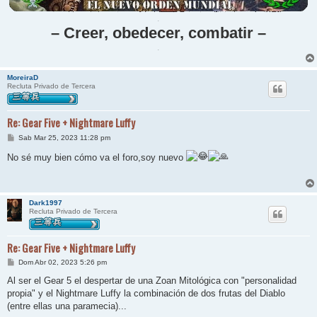
.
– Creer, obedecer, combatir –
.
MoreiraD
Recluta Privado de Tercera
Re: Gear Five + Nightmare Luffy
M
Sab Mar 25, 2023 11:28 pm
e
n
No sé muy bien cómo va el foro,soy nuevo
s
a
j
e
Dark1997
Recluta Privado de Tercera
Re: Gear Five + Nightmare Luffy
M
Dom Abr 02, 2023 5:26 pm
e
n
Al ser el Gear 5 el despertar de una Zoan Mitológica con "personalidad
s
propia" y el Nightmare Luffy la combinación de dos frutas del Diablo
a
j
(entre ellas una paramecia)...
e