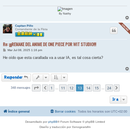
j
e
By Natthy
Capitan Pillo
Comandante de la Flota
Re: ¡¡¡REMAKE DEL ANIME DE ONE PIECE POR WIT STUDIO!!!
M
Mar Jul 08, 2025 1:16 pm
e
n
He oído que esta carallada va a usar IA, es tal cosa cierta?
s
a
j
e
Responder
Página
1
13
de
11
24
12
13
14
15
24
348 mensajes
Anterior
Sigui
…
…
Ir a
Índice general
Borrar cookies
Todos los horarios son
UTC+02:00
Desarrollado por
phpBB
® Forum Software © phpBB Limited
Diseño y traducción por Xenogearsifm