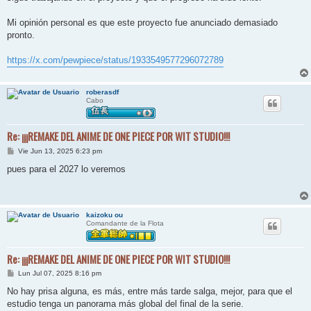
j
e
Mi opinión personal es que este proyecto fue anunciado demasiado
pronto.
https://x.com/pewpiece/status/1933549577296072789
roberasdf
Cabo
Re: ¡¡¡REMAKE DEL ANIME DE ONE PIECE POR WIT STUDIO!!!
M
Vie Jun 13, 2025 6:23 pm
e
n
pues para el 2027 lo veremos
s
a
j
e
kaizoku ou
Comandante de la Flota
Re: ¡¡¡REMAKE DEL ANIME DE ONE PIECE POR WIT STUDIO!!!
M
Lun Jul 07, 2025 8:16 pm
e
n
No hay prisa alguna, es más, entre más tarde salga, mejor, para que el
s
estudio tenga un panorama más global del final de la serie.
a