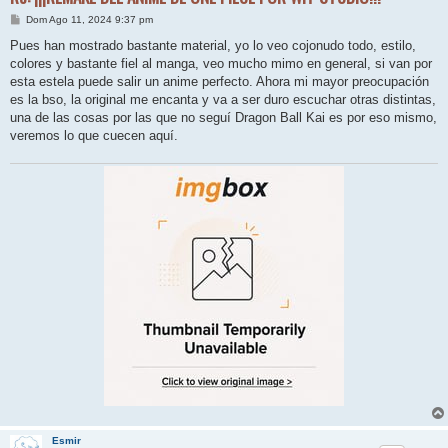
M
Dom Ago 11, 2024 9:37 pm
e
n
Pues han mostrado bastante material, yo lo veo cojonudo todo, estilo,
s
colores y bastante fiel al manga, veo mucho mimo en general, si van por
a
j
esta estela puede salir un anime perfecto. Ahora mi mayor preocupación
e
es la bso, la original me encanta y va a ser duro escuchar otras distintas,
una de las cosas por las que no seguí Dragon Ball Kai es por eso mismo,
veremos lo que cuecen aquí.
Esmir