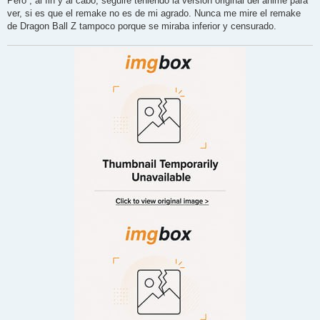
Pero , al fin y al cabo, seguiré teniendo la versión original del anime para
ver, si es que el remake no es de mi agrado. Nunca me mire el remake
de Dragon Ball Z tampoco porque se miraba inferior y censurado.