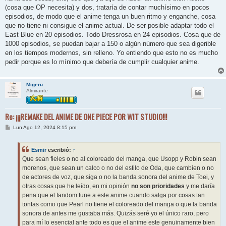
(cosa que OP necesita) y dos, trataría de contar muchísimo en pocos
episodios, de modo que el anime tenga un buen ritmo y enganche, cosa
que no tiene ni consigue el anime actual. De ser posible adaptar todo el
East Blue en 20 episodios. Todo Dressrosa en 24 episodios. Cosa que de
1000 episodios, se puedan bajar a 150 o algún número que sea digerible
en los tiempos modernos, sin relleno. Yo entiendo que esto no es mucho
pedir porque es lo mínimo que debería de cumplir cualquier anime.
Migeru
Almirante
Re: ¡¡¡REMAKE DEL ANIME DE ONE PIECE POR WIT STUDIO!!!
M
Lun Ago 12, 2024 8:15 pm
e
n
s
Esmir
escribió:
↑
a
j
Que sean fieles o no al coloreado del manga, que Usopp y Robin sean
e
morenos, que sean un calco o no del estilo de Oda, que cambien o no
de actores de voz, que siga o no la banda sonora del anime de Toei, y
otras cosas que he leído, en mi opinión
no son prioridades
y me daría
pena que el fandom fune a este anime cuando salga por cosas tan
tontas como que Pearl no tiene el coloreado del manga o que la banda
sonora de antes me gustaba más. Quizás seré yo el único raro, pero
para mí lo esencial ante todo es que el anime este genuinamente bien