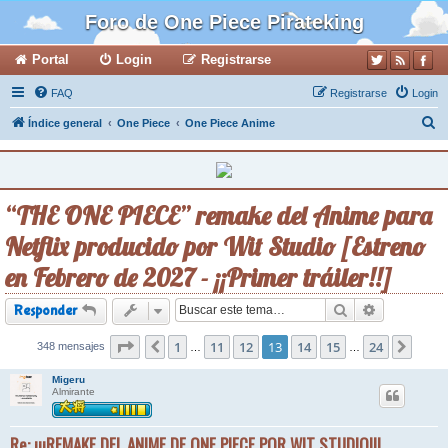
Foro de One Piece Pirateking
Portal
Login
Registrarse
FAQ
Registrarse
Login
B
Índice general
One Piece
One Piece Anime
u
s
c
“THE ONE PIECE” remake del Anime para
a
Netflix producido por Wit Studio [Estreno
r
en Febrero de 2027 - ¡¡Primer tráiler!!]
Buscar
Búsqueda a
Responder
Página
1
13
de
11
24
12
13
14
15
24
348 mensajes
Anterior
Sigui
…
…
Migeru
Almirante
Re: ¡¡¡REMAKE DEL ANIME DE ONE PIECE POR WIT STUDIO!!!