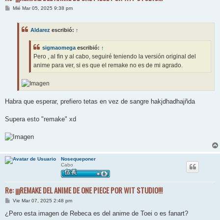
M
Mié Mar 05, 2025 9:38 pm
e
n
s
Aldarez
escribió:
↑
a
j
e
sigmaomega
escribió:
↑
Pero , al fin y al cabo, seguiré teniendo la versión original del
anime para ver, si es que el remake no es de mi agrado.
Habra que esperar, prefiero tetas en vez de sangre hakjdhadhajñda
Supera esto "remake" xd
Nosequeponer
Cabo
Re: ¡¡¡REMAKE DEL ANIME DE ONE PIECE POR WIT STUDIO!!!
M
Vie Mar 07, 2025 2:48 pm
e
n
¿Pero esta imagen de Rebeca es del anime de Toei o es fanart?
s