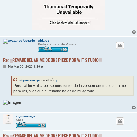
Aldarez
Recluta Privado de Primera
Re: ¡¡¡REMAKE DEL ANIME DE ONE PIECE POR WIT STUDIO!!!
M
Mié Mar 05, 2025 8:36 pm
e
n
s
sigmaomega
escribió:
↑
a
j
Pero , al fin y al cabo, seguiré teniendo la versión original del anime
e
para ver, si es que el remake no es de mi agrado.
sigmaomega
Cabo
Re: ¡¡¡REMAKE DEL ANIME DE ONE PIECE POR WIT STUDIO!!!