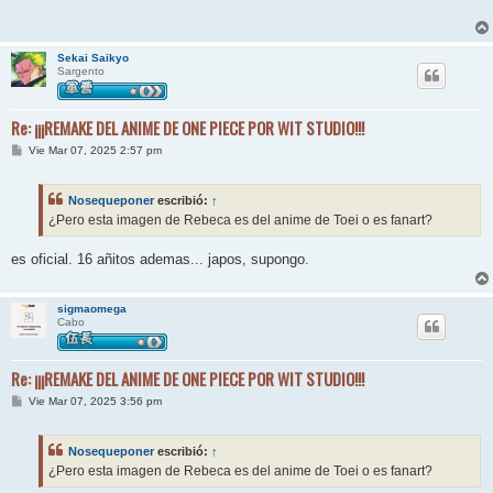
a
j
e
Sekai Saikyo
Sargento
Re: ¡¡¡REMAKE DEL ANIME DE ONE PIECE POR WIT STUDIO!!!
M
Vie Mar 07, 2025 2:57 pm
e
n
s
Nosequeponer
escribió:
↑
a
j
¿Pero esta imagen de Rebeca es del anime de Toei o es fanart?
e
es oficial. 16 añitos ademas... japos, supongo.
sigmaomega
Cabo
Re: ¡¡¡REMAKE DEL ANIME DE ONE PIECE POR WIT STUDIO!!!
M
Vie Mar 07, 2025 3:56 pm
e
n
s
Nosequeponer
escribió:
↑
a
j
¿Pero esta imagen de Rebeca es del anime de Toei o es fanart?
e