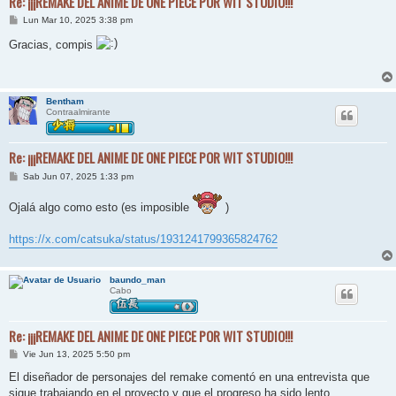
Re: ¡¡¡REMAKE DEL ANIME DE ONE PIECE POR WIT STUDIO!!!
M
Lun Mar 10, 2025 3:38 pm
e
n
Gracias, compis
s
a
j
e
Bentham
Contraalmirante
Re: ¡¡¡REMAKE DEL ANIME DE ONE PIECE POR WIT STUDIO!!!
M
Sab Jun 07, 2025 1:33 pm
e
n
Ojalá algo como esto (es imposible
)
s
a
j
https://x.com/catsuka/status/1931241799365824762
e
baundo_man
Cabo
Re: ¡¡¡REMAKE DEL ANIME DE ONE PIECE POR WIT STUDIO!!!
M
Vie Jun 13, 2025 5:50 pm
e
n
El diseñador de personajes del remake comentó en una entrevista que
s
sigue trabajando en el proyecto y que el progreso ha sido lento.
a