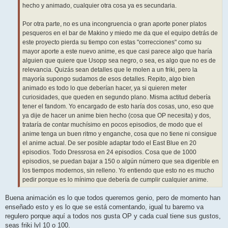
hecho y animado, cualquier otra cosa ya es secundaria.
Por otra parte, no es una incongruencia o gran aporte poner platos
pesqueros en el bar de Makino y miedo me da que el equipo detrás de
este proyecto pierda su tiempo con estas "correcciones" como su
mayor aporte a este nuevo anime, es que casi parece algo que haría
alguien que quiere que Usopp sea negro, o sea, es algo que no es de
relevancia. Quizás sean detalles que le molen a un friki, pero la
mayoría supongo sudamos de esos detalles. Repito, algo bien
animado es todo lo que deberían hacer, ya si quieren meter
curiosidades, que queden en segundo plano. Misma actitud debería
tener el fandom. Yo encargado de esto haría dos cosas, uno, eso que
ya dije de hacer un anime bien hecho (cosa que OP necesita) y dos,
trataría de contar muchísimo en pocos episodios, de modo que el
anime tenga un buen ritmo y enganche, cosa que no tiene ni consigue
el anime actual. De ser posible adaptar todo el East Blue en 20
episodios. Todo Dressrosa en 24 episodios. Cosa que de 1000
episodios, se puedan bajar a 150 o algún número que sea digerible en
los tiempos modernos, sin relleno. Yo entiendo que esto no es mucho
pedir porque es lo mínimo que debería de cumplir cualquier anime.
Buena animación es lo que todos queremos genio, pero de momento han
enseñado esto y es lo que se está comentando, igual tu baremo va
regulero porque aquí a todos nos gusta OP y cada cual tiene sus gustos,
seas friki lvl 10 o 100.