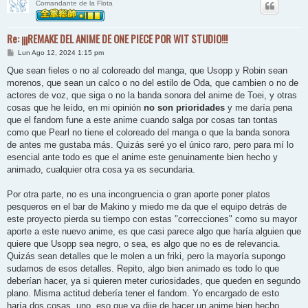
Comandante de la Flota
Re: ¡¡¡REMAKE DEL ANIME DE ONE PIECE POR WIT STUDIO!!!
M
Lun Ago 12, 2024 1:15 pm
e
n
Que sean fieles o no al coloreado del manga, que Usopp y Robin sean
s
morenos, que sean un calco o no del estilo de Oda, que cambien o no de
a
j
actores de voz, que siga o no la banda sonora del anime de Toei, y otras
e
cosas que he leído, en mi opinión
no son prioridades
y me daría pena
que el fandom fune a este anime cuando salga por cosas tan tontas
como que Pearl no tiene el coloreado del manga o que la banda sonora
de antes me gustaba más. Quizás seré yo el único raro, pero para mí lo
esencial ante todo es que el anime este genuinamente bien hecho y
animado, cualquier otra cosa ya es secundaria.
Por otra parte, no es una incongruencia o gran aporte poner platos
pesqueros en el bar de Makino y miedo me da que el equipo detrás de
este proyecto pierda su tiempo con estas "correcciones" como su mayor
aporte a este nuevo anime, es que casi parece algo que haría alguien que
quiere que Usopp sea negro, o sea, es algo que no es de relevancia.
Quizás sean detalles que le molen a un friki, pero la mayoría supongo
sudamos de esos detalles. Repito, algo bien animado es todo lo que
deberían hacer, ya si quieren meter curiosidades, que queden en segundo
plano. Misma actitud debería tener el fandom. Yo encargado de esto
haría dos cosas, uno, eso que ya dije de hacer un anime bien hecho