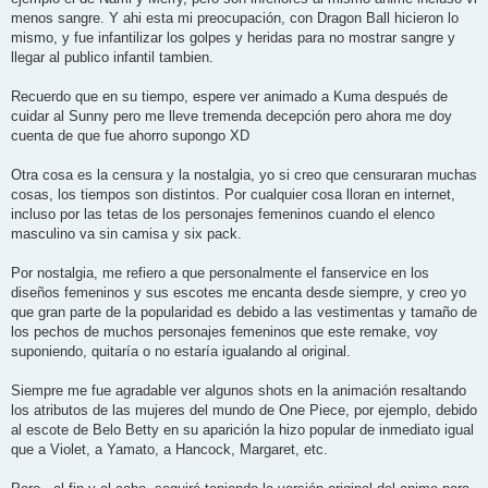
a
j
menos sangre. Y ahi esta mi preocupación, con Dragon Ball hicieron lo
e
mismo, y fue infantilizar los golpes y heridas para no mostrar sangre y
llegar al publico infantil tambien.
Recuerdo que en su tiempo, espere ver animado a Kuma después de
cuidar al Sunny pero me lleve tremenda decepción pero ahora me doy
cuenta de que fue ahorro supongo XD
Otra cosa es la censura y la nostalgia, yo si creo que censuraran muchas
cosas, los tiempos son distintos. Por cualquier cosa lloran en internet,
incluso por las tetas de los personajes femeninos cuando el elenco
masculino va sin camisa y six pack.
Por nostalgia, me refiero a que personalmente el fanservice en los
diseños femeninos y sus escotes me encanta desde siempre, y creo yo
que gran parte de la popularidad es debido a las vestimentas y tamaño de
los pechos de muchos personajes femeninos que este remake, voy
suponiendo, quitaría o no estaría igualando al original.
Siempre me fue agradable ver algunos shots en la animación resaltando
los atributos de las mujeres del mundo de One Piece, por ejemplo, debido
al escote de Belo Betty en su aparición la hizo popular de inmediato igual
que a Violet, a Yamato, a Hancock, Margaret, etc.