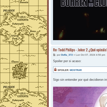
Re: Todd Philips - Joker 2 ¿Qué opináis
M
por
Dofla_372
»
Lun Oct 07, 2024 4:50 pm
e
n
Spoiler por si acaso:
s
a
j
SPOILER:
MOSTRAR
e
Sigo sin entender por qué decidieron i