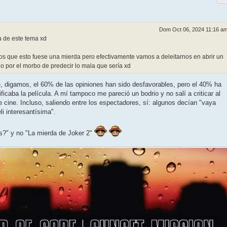
Dom Oct 06, 2024 11:16 a
a de este tema xd
 que esto fuese una mierda pero efectivamente vamos a deleitarnos en abrir un
lo por el morbo de predecir lo mala que sería xd
e, digamos, el 60% de las opiniones han sido desfavorables, pero el 40% ha
ficaba la película. A mí tampoco me pareció un bodrio y no salí a criticar al
 cine. Incluso, saliendo entre los espectadores, sí: algunos decían "vaya
i interesantísima".
s?" y no "La mierda de Joker 2"