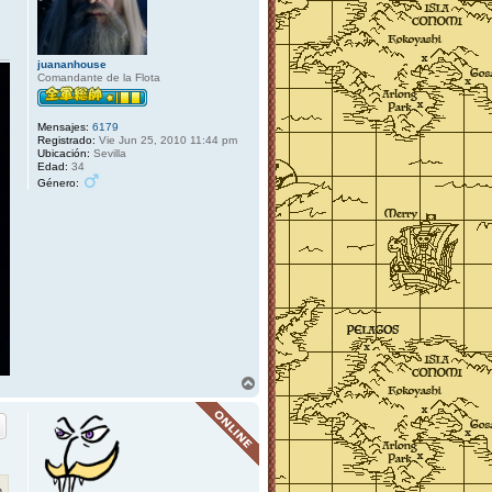
k
a
i
z
o
juananhouse
k
Comandante de la Flota
u
o
u
Mensajes:
6179
Registrado:
Vie Jun 25, 2010 11:44 pm
Ubicación:
Sevilla
Edad:
34
Género:
A
r
r
i
b
a
m