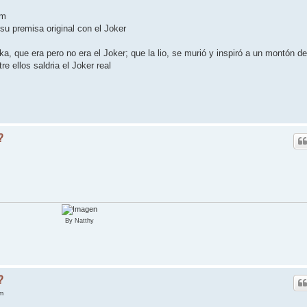
am
u premisa original con el Joker
, que era pero no era el Joker; que la lio, se murió y inspiró a un montón de
e ellos saldria el Joker real
?
By Natthy
?
m