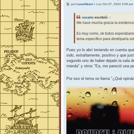
M
por
LuxorHeart
»
Lun Oct 07, 2024 3:06 pm
e
n
s
oscario
escribió:
↑
a
j
Me hace mucha gracia la existenci
e
Es muy como, ok todos esperábamos
tema específico para destriparla so
Pues yo lo abrí teniendo en cuenta qu
sido, extrañamente, positivo y que justi
segundo uno de haber dejado la sala de
mierda" y otros "Ea, me pareció una pel
Por eso el tema se llama "¿Qué opinái