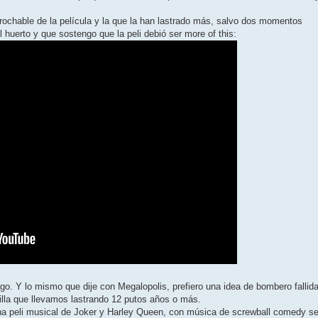
rochable de la película y la que la han lastrado más, salvo dos momentos
 huerto y que sostengo que la peli debió ser more of this:
o. Y lo mismo que dije con Megalopolis, prefiero una idea de bombero fallid
illa que llevamos lastrando 12 putos años o más.
 peli musical de Joker y Harley Queen, con música de screwball comedy s