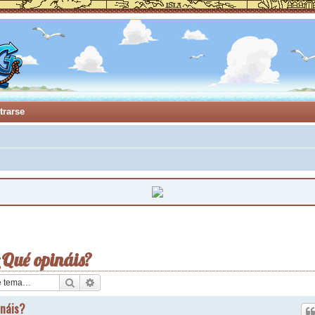
trarse
¿Qué opináis?
Buscar
Búsqueda avanzada
ináis?