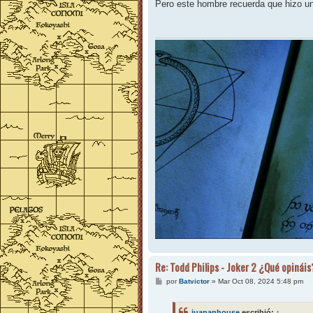
n
Pero este hombre recuerda que hizo un
s
a
j
e
Re: Todd Philips - Joker 2 ¿Qué opináis
M
por
Batvictor
»
Mar Oct 08, 2024 5:48 pm
e
n
s
juananhouse
escribió:
↑