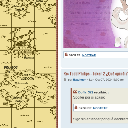
SPOILER:
MOSTRAR
Re: Todd Philips - Joker 2 ¿Qué opináis
M
por
Batvictor
»
Lun Oct 07, 2024 5:00 pm
e
n
s
Dofla_372
escribió:
↑
a
j
Spoiler por si acaso:
e
SPOILER:
MOSTRAR
Sigo sin entender por qué decidiero