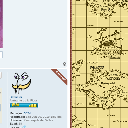
A
r
r
i
b
a
m
Batvictor
Almirante de la Flota
Mensajes:
5574
Registrado:
Sab Jun 29, 2019 1:53 pm
Ubicación:
Cerdanyola del Valles
Edad:
28
Género: