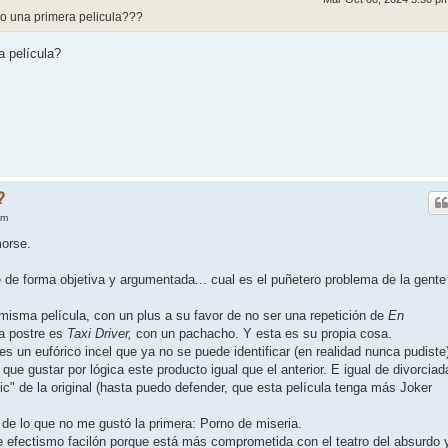
o una primera pelicula???
a película?
?
pm
orse.
e de forma objetiva y argumentada... cual es el puñetero problema de la gente
misma película, con un plus a su favor de no ser una repetición de
En
a postre es
Taxi Driver,
con un pachacho. Y esta es su propia cosa.
es un eufórico incel que ya no se puede identificar (en realidad nunca pudiste
e que gustar por lógica este producto igual que el anterior. E igual de divorciad
" de la original (hasta puedo defender, que esta película tenga más Joker
de lo que no me gustó la primera: Porno de miseria.
 efectismo facilón porque está más comprometida con el teatro del absurdo 