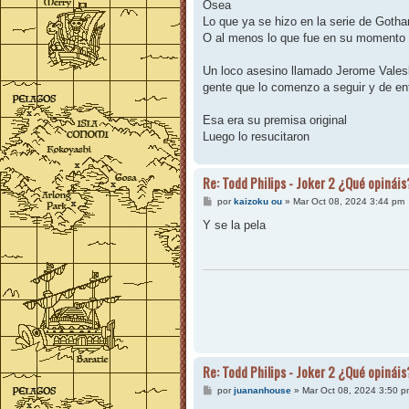
Osea
Lo que ya se hizo en la serie de Goth
O al menos lo que fue en su momento s
Un loco asesino llamado Jerome Valeska
gente que lo comenzo a seguir y de entr
Esa era su premisa original
Luego lo resucitaron
Re: Todd Philips - Joker 2 ¿Qué opináis
M
por
kaizoku ou
»
Mar Oct 08, 2024 3:44 pm
e
n
Y se la pela
s
a
j
e
Re: Todd Philips - Joker 2 ¿Qué opináis
M
por
juananhouse
»
Mar Oct 08, 2024 3:50 p
e