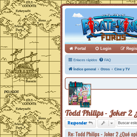
Portal
Login
Regis
Enlaces rápidos
FAQ
Índice general
Otros
Cine y TV
Todd Philips - Joker 2 
Responder
Re: Todd Philips - Joker 2 ¿Qué op