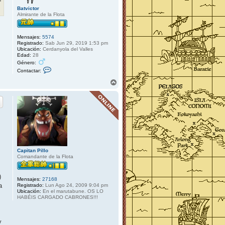
Batvictor
Almirante de la Flota
Mensajes:
5574
Registrado:
Sab Jun 29, 2019 1:53 pm
Ubicación:
Cerdanyola del Valles
Edad:
28
Género:
C
Contactar:
o
n
A
t
r
a
r
c
i
t
b
a
r
a
B
a
t
v
i
Capitan Pillo
c
Comandante de la Flota
t
o
r
)
Mensajes:
27168
a
Registrado:
Lun Ago 24, 2009 9:04 pm
Ubicación:
En el marutabune. OS LO
HABÉIS CARGADO CABRONES!!!
y