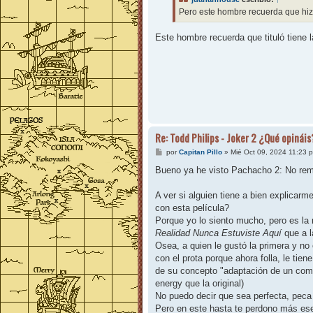
a
j
Pero este hombre recuerda que hiz
e
Este hombre recuerda que tituló tiene l
Re: Todd Philips - Joker 2 ¿Qué opináis
M
por
Capitan Pillo
»
Mié Oct 09, 2024 11:23 
e
n
Bueno ya he visto Pachacho 2: No rem
s
a
j
A ver si alguien tiene a bien explicarm
e
con esta película?
Porque yo lo siento mucho, pero es la 
Realidad Nunca Estuviste Aquí
que a l
Osea, a quien le gustó la primera y no 
con el prota porque ahora folla, le tien
de su concepto "adaptación de un comic
energy que la original)
No puedo decir que sea perfecta, peca 
Pero en este hasta te perdono más ese