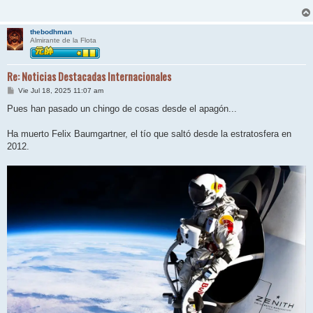
thebodhman
Almirante de la Flota
Re: Noticias Destacadas Internacionales
M
Vie Jul 18, 2025 11:07 am
e
n
Pues han pasado un chingo de cosas desde el apagón...
s
a
j
Ha muerto Felix Baumgartner, el tío que saltó desde la estratosfera en
e
2012.