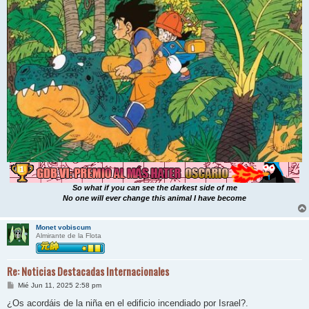
So what if you can see the darkest side of me
No one will ever change this animal I have become
Monet vobiscum
Almirante de la Flota
Re: Noticias Destacadas Internacionales
M
Mié Jun 11, 2025 2:58 pm
e
n
¿Os acordáis de la niña en el edificio incendiado por Israel?.