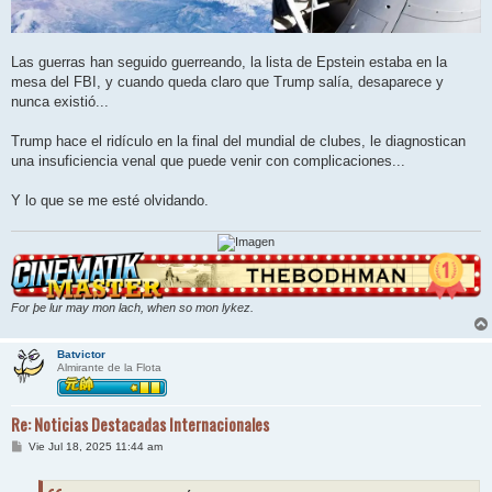
Las guerras han seguido guerreando, la lista de Epstein estaba en la
mesa del FBI, y cuando queda claro que Trump salía, desaparece y
nunca existió...
Trump hace el ridículo en la final del mundial de clubes, le diagnostican
una insuficiencia venal que puede venir con complicaciones...
Y lo que se me esté olvidando.
For þe lur may mon lach, when so mon lykez.
Batvictor
Almirante de la Flota
Re: Noticias Destacadas Internacionales
M
Vie Jul 18, 2025 11:44 am
e
n
s