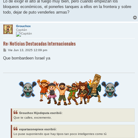
n
Lo de exigir el alto al fuego muy bien, pero cuando empiezan los
s
bloqueos económicos, el ponerles tanques a ellos en la frontera y sobre
a
j
todo, dejar de puto venderles armas?
e
Grouchox
Capitán
Re: Noticias Destacadas Internacionales
M
Vie Jun 13, 2025 12:09 pm
e
n
Que bombardeen Israel ya
s
a
j
e
Grouchox Hijodeputa escribió:
Que te calles, excremento.
espartaconepiece escribió:
Lo puse suponiendo que hay tipos tan poco inteligentes como tú