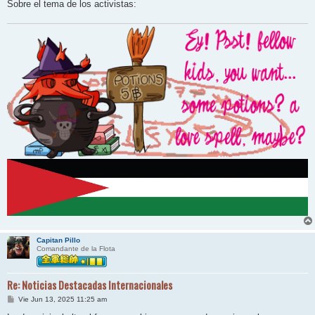
Sobre el tema de los activistas:
Capitan Pillo
Comandante de la Flota
Re: Noticias Destacadas Internacionales
M
Vie Jun 13, 2025 11:25 am
e