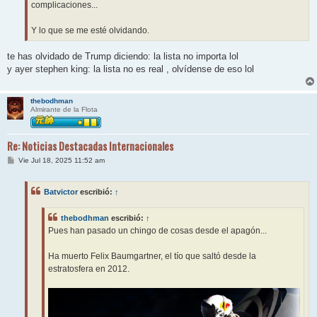
complicaciones...
Y lo que se me esté olvidando.
te has olvidado de Trump diciendo: la lista no importa lol
y ayer stephen king: la lista no es real , olvídense de eso lol
thebodhman
Almirante de la Flota
Re: Noticias Destacadas Internacionales
M
Vie Jul 18, 2025 11:52 am
e
n
s
Batvictor
escribió:
↑
a
j
e
thebodhman
escribió:
↑
Pues han pasado un chingo de cosas desde el apagón...
Ha muerto Felix Baumgartner, el tío que saltó desde la
estratosfera en 2012.