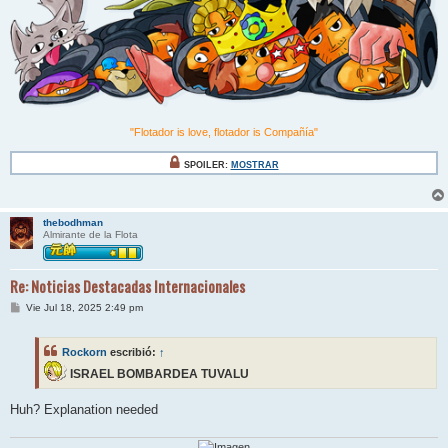
"Flotador is love, flotador is Compañía"
SPOILER:
MOSTRAR
thebodhman
Almirante de la Flota
Re: Noticias Destacadas Internacionales
M
Vie Jul 18, 2025 2:49 pm
e
n
s
Rockorn
escribió:
↑
a
j
ISRAEL BOMBARDEA TUVALU
e
Huh? Explanation needed