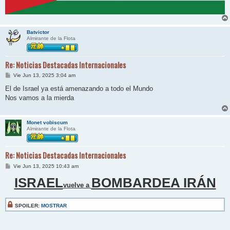
Batvictor
Almirante de la Flota
Re: Noticias Destacadas Internacionales
M
Vie Jun 13, 2025 3:04 am
e
n
El de Israel ya está amenazando a todo el Mundo
s
Nos vamos a la mierda
a
j
e
Monet vobiscum
Almirante de la Flota
Re: Noticias Destacadas Internacionales
M
Vie Jun 13, 2025 10:43 am
e
n
ISRAEL
BOMBARDEA IRÁN
s
vuelve a
a
j
e
SPOILER:
MOSTRAR