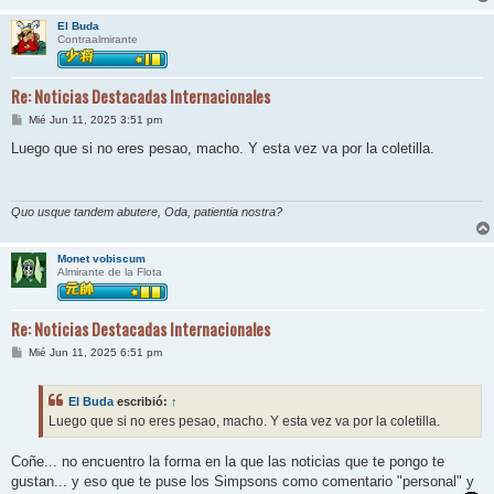
El Buda
Contraalmirante
Re: Noticias Destacadas Internacionales
M
Mié Jun 11, 2025 3:51 pm
e
n
Luego que si no eres pesao, macho. Y esta vez va por la coletilla.
s
a
j
e
Quo usque tandem abutere, Oda, patientia nostra?
Monet vobiscum
Almirante de la Flota
Re: Noticias Destacadas Internacionales
M
Mié Jun 11, 2025 6:51 pm
e
n
s
El Buda
escribió:
↑
a
j
Luego que si no eres pesao, macho. Y esta vez va por la coletilla.
e
Coñe... no encuentro la forma en la que las noticias que te pongo te
gustan... y eso que te puse los Simpsons como comentario "personal" y