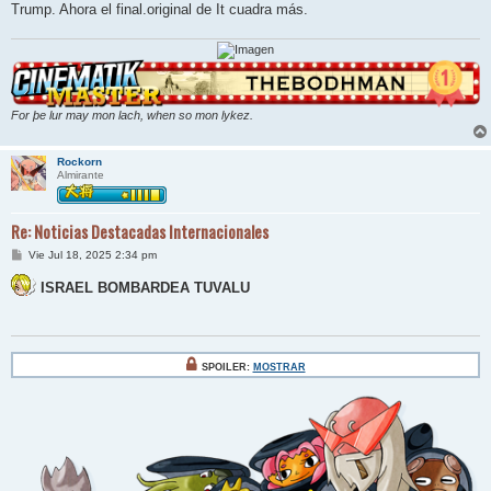
Trump. Ahora el final.original de It cuadra más.
For þe lur may mon lach, when so mon lykez.
Rockorn
Almirante
Re: Noticias Destacadas Internacionales
M
Vie Jul 18, 2025 2:34 pm
e
n
ISRAEL BOMBARDEA TUVALU
s
a
j
e
SPOILER:
MOSTRAR