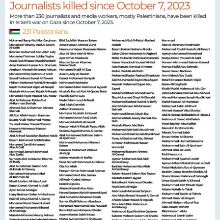
a
j
e