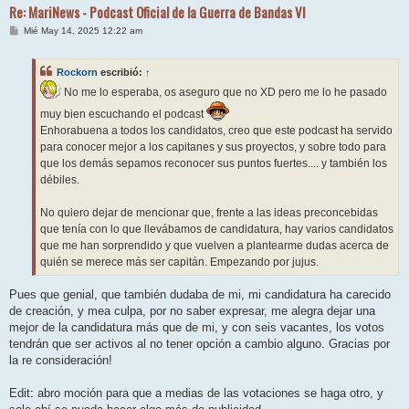
Re: MariNews - Podcast Oficial de la Guerra de Bandas VI
M
Mié May 14, 2025 12:22 am
e
n
s
Rockorn
escribió:
↑
a
j
No me lo esperaba, os aseguro que no XD pero me lo he pasado
e
muy bien escuchando el podcast
Enhorabuena a todos los candidatos, creo que este podcast ha servido
para conocer mejor a los capitanes y sus proyectos, y sobre todo para
que los demás sepamos reconocer sus puntos fuertes.... y también los
débiles.
No quiero dejar de mencionar que, frente a las ideas preconcebidas
que tenía con lo que llevábamos de candidatura, hay varios candidatos
que me han sorprendido y que vuelven a plantearme dudas acerca de
quién se merece más ser capitán. Empezando por jujus.
Pues que genial, que también dudaba de mi, mi candidatura ha carecido
de creación, y mea culpa, por no saber expresar, me alegra dejar una
mejor de la candidatura más que de mi, y con seis vacantes, los votos
tendrán que ser activos al no tener opción a cambio alguno. Gracias por
la re consideración!
Edit: abro moción para que a medias de las votaciones se haga otro, y