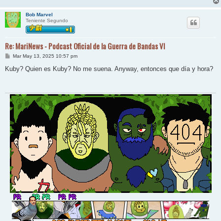
Bob Marvel
Teniente Segundo
Re: MariNews - Podcast Oficial de la Guerra de Bandas VI
M
Mar May 13, 2025 10:57 pm
e
n
Kuby? Quien es Kuby? No me suena. Anyway, entonces que día y hora?
s
a
j
e