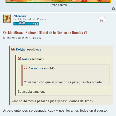
El más cabrón.
Albondiga
Recluta Privado de Primera
Re: MariNews - Podcast Oficial de la Guerra de Bandas VI
M
Mar May 13, 2025 10:27 pm
e
n
s
Kolyjah
escribió:
↑
a
j
e
Naku
escribió:
↑
Cassandra
escribió:
↑
Yo ya he dicho que al poker no se jugar, parchís o nada.
Se acepta también.
Pero no íbamos a pasar de jugar y desnudarnos del tirón?
Si pero entonces se desnuda Kuby y nos llevamos todos un disgusto.