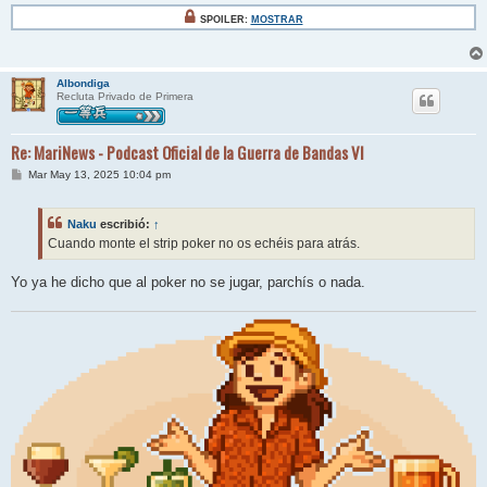
SPOILER:
MOSTRAR
Albondiga
Recluta Privado de Primera
Re: MariNews - Podcast Oficial de la Guerra de Bandas VI
M
Mar May 13, 2025 10:04 pm
e
n
s
Naku
escribió:
↑
a
j
Cuando monte el strip poker no os echéis para atrás.
e
Yo ya he dicho que al poker no se jugar, parchís o nada.