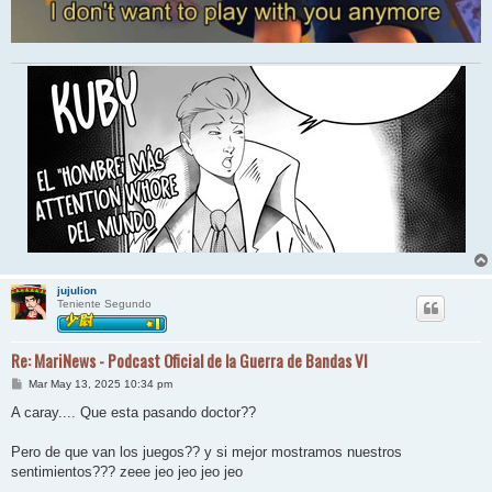
jujulion
Teniente Segundo
Re: MariNews - Podcast Oficial de la Guerra de Bandas VI
M
Mar May 13, 2025 10:34 pm
e
n
A caray.... Que esta pasando doctor??
s
a
j
Pero de que van los juegos?? y si mejor mostramos nuestros
e
sentimientos??? zeee jeo jeo jeo jeo