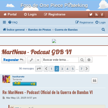
Foro de One Piece Pirateking
Portal
Login
Registrarse
FAQ
Registrarse
Login
B
Índice general
Bandas de Piratas
Guerra de Bandas
u
s
c
MariNews - Podcast GDB VI
a
r
Buscar
Búsqueda a
Responder
Página
1
2
de
2
7
3
4
5
7
96 mensajes
Anterior
Siguiente
…
kaskaroto
Teniente
Re: MariNews - Podcast Oficial de la Guerra de Bandas VI
M
Mar May 13, 2025 9:57 pm
e
n
s