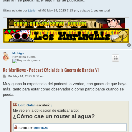
solo ahí se pueda hacer algo más de publicidad.
Última edición por
jujulion
el Mié May 14, 2025 7:15 pm, editado 1 vez en total.
Michigo
Rey sexta guerra
Re: MariNews - Podcast Oficial de la Guerra de Bandas VI
M
Mié May 14, 2025 8:50 am
e
n
Muy guapa la experiencia del podcast la verdad, con ganas de que haya
s
más, tanto para estar como observador o como participante cuando se
a
j
pueda.
e
Lord Galan
escribió:
↑
Me veo en la obligación de explicar algo:
¿Cómo cae un router al agua?
SPOILER:
MOSTRAR