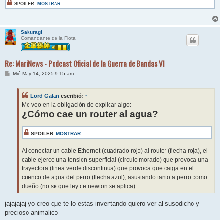
SPOILER:
MOSTRAR
Sakuragi
Comandante de la Flota
Re: MariNews - Podcast Oficial de la Guerra de Bandas VI
M
Mié May 14, 2025 9:15 am
e
n
s
Lord Galan
escribió:
↑
a
j
Me veo en la obligación de explicar algo:
e
¿Cómo cae un router al agua?
SPOILER:
MOSTRAR
Al conectar un cable Ethernet (cuadrado rojo) al router (flecha roja), el
cable ejerce una tensión superficial (circulo morado) que provoca una
trayectora (linea verde discontinua) que provoca que caiga en el
cuenco de agua del perro (flecha azul), asustando tanto a perro como
dueño (no se que ley de newton se aplica).
jajajajaj yo creo que te lo estas inventando quiero ver al susodicho y
precioso animalico