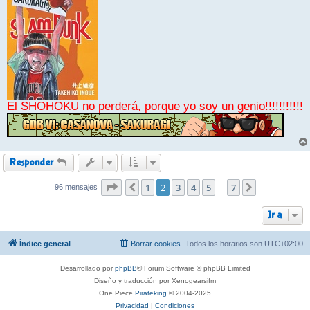
El SHOHOKU no perderá, porque yo soy un genio!!!!!!!!!!!
Responder
Página
1
2
de
2
7
3
4
5
7
96 mensajes
Anterior
Siguiente
…
Ir a
Índice general
Borrar cookies
Todos los horarios son
UTC+02:00
Desarrollado por
phpBB
® Forum Software © phpBB Limited
Diseño y traducción por Xenogearsifm
One Piece
Pirateking
© 2004-2025
Privacidad
|
Condiciones