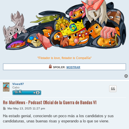
"Flotador is love, flotador is Compañía"
SPOILER:
MOSTRAR
Vives97
Cabo
Re: MariNews - Podcast Oficial de la Guerra de Bandas VI
M
Mar May 13, 2025 11:27 pm
e
n
Ha estado genial, conociendo un poco más a los candidatos y sus
s
candidaturas, unas buenas risas y esperando a lo que se viene.
a
j
e