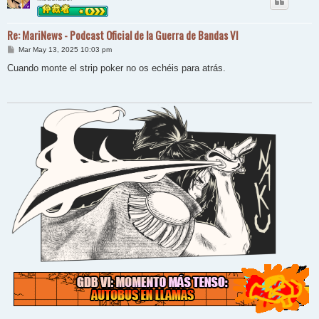
Re: MariNews - Podcast Oficial de la Guerra de Bandas VI
M
Mar May 13, 2025 10:03 pm
e
n
Cuando monte el strip poker no os echéis para atrás.
s
a
j
e