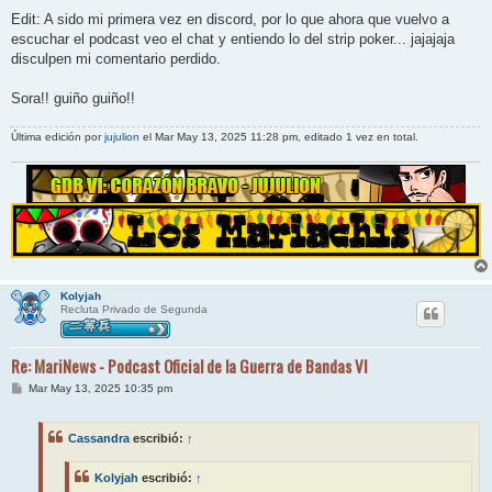
Edit: A sido mi primera vez en discord, por lo que ahora que vuelvo a
escuchar el podcast veo el chat y entiendo lo del strip poker... jajajaja
disculpen mi comentario perdido.
Sora!! guiño guiño!!
Última edición por
jujulion
el Mar May 13, 2025 11:28 pm, editado 1 vez en total.
Kolyjah
Recluta Privado de Segunda
Re: MariNews - Podcast Oficial de la Guerra de Bandas VI
M
Mar May 13, 2025 10:35 pm
e
n
s
Cassandra
escribió:
↑
a
j
e
Kolyjah
escribió:
↑