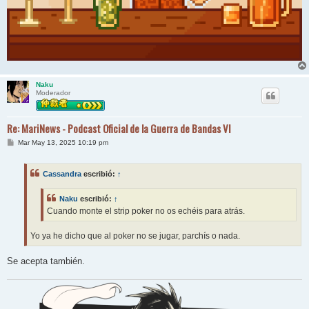
Naku
Moderador
Re: MariNews - Podcast Oficial de la Guerra de Bandas VI
M
Mar May 13, 2025 10:19 pm
e
n
s
Cassandra
escribió:
↑
a
j
e
Naku
escribió:
↑
Cuando monte el strip poker no os echéis para atrás.
Yo ya he dicho que al poker no se jugar, parchís o nada.
Se acepta también.