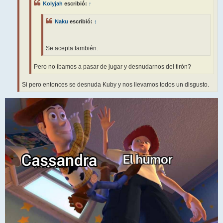
Kolyjah
escribió:
↑
Naku
escribió:
↑
Se acepta también.
Pero no íbamos a pasar de jugar y desnudarnos del tirón?
Si pero entonces se desnuda Kuby y nos llevamos todos un disgusto.