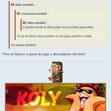
s
Naku
escribió:
↑
a
j
e
Cassandra
escribió:
↑
Naku
escribió:
↑
Cuando monte el strip poker no os echéis para atrás.
Yo ya he dicho que al poker no se jugar, parchís o nada.
Se acepta también.
Pero no íbamos a pasar de jugar y desnudarnos del tirón?