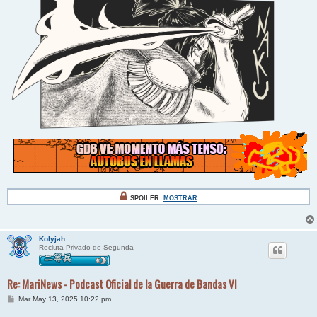
SPOILER:
MOSTRAR
Kolyjah
Recluta Privado de Segunda
Re: MariNews - Podcast Oficial de la Guerra de Bandas VI
M
Mar May 13, 2025 10:22 pm
e
n