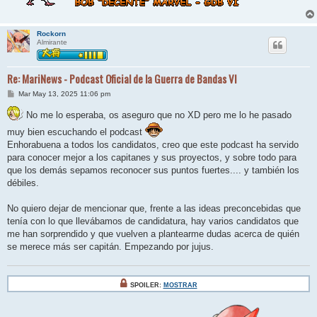
Rockorn
Almirante
Re: MariNews - Podcast Oficial de la Guerra de Bandas VI
M
Mar May 13, 2025 11:06 pm
e
n
No me lo esperaba, os aseguro que no XD pero me lo he pasado
s
a
muy bien escuchando el podcast
j
Enhorabuena a todos los candidatos, creo que este podcast ha servido
e
para conocer mejor a los capitanes y sus proyectos, y sobre todo para
que los demás sepamos reconocer sus puntos fuertes.... y también los
débiles.
No quiero dejar de mencionar que, frente a las ideas preconcebidas que
tenía con lo que llevábamos de candidatura, hay varios candidatos que
me han sorprendido y que vuelven a plantearme dudas acerca de quién
se merece más ser capitán. Empezando por jujus.
SPOILER:
MOSTRAR