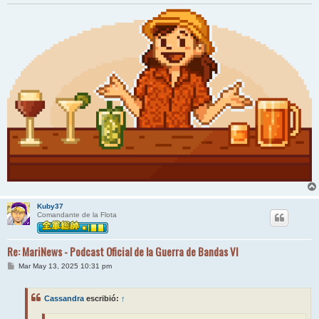
Kuby37
Comandante de la Flota
Re: MariNews - Podcast Oficial de la Guerra de Bandas VI
M
Mar May 13, 2025 10:31 pm
e
n
s
Cassandra
escribió:
↑
a
j
e