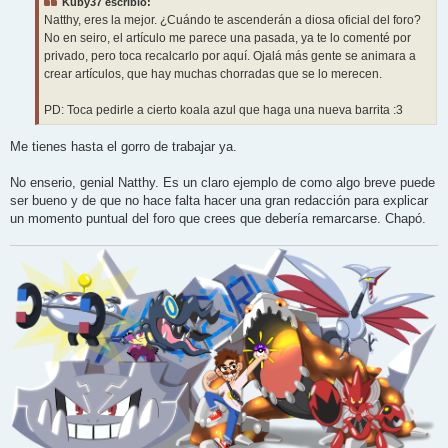
Kuby37 escribió:
a
j
Natthy, eres la mejor. ¿Cuándo te ascenderán a diosa oficial del foro?
e
No en seiro, el artículo me parece una pasada, ya te lo comenté por
privado, pero toca recalcarlo por aquí. Ojalá más gente se animara a
crear artículos, que hay muchas chorradas que se lo merecen.
PD: Toca pedirle a cierto koala azul que haga una nueva barrita :3
Me tienes hasta el gorro de trabajar ya.
No enserio, genial Natthy. Es un claro ejemplo de como algo breve puede
ser bueno y de que no hace falta hacer una gran redacción para explicar
un momento puntual del foro que crees que debería remarcarse. Chapó.