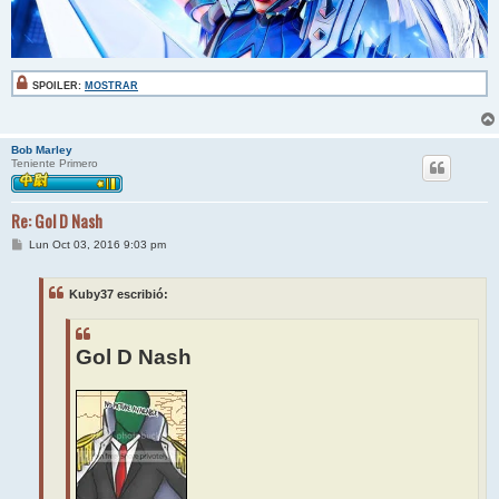
SPOILER:
MOSTRAR
Bob Marley
Teniente Primero
Re: Gol D Nash
M
Lun Oct 03, 2016 9:03 pm
e
n
s
Kuby37 escribió:
a
j
e
Gol D Nash