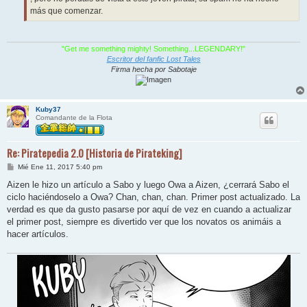
más que comenzar.
"Get me something mighty! Something...LEGENDARY!"
Escritor del fanfic Lost Tales
Firma hecha por Sabotaje
Kuby37
Comandante de la Flota
Re: Piratepedia 2.0 [Historia de Pirateking]
M
Mié Ene 11, 2017 5:40 pm
e
n
Aizen le hizo un artículo a Sabo y luego Owa a Aizen, ¿cerrará Sabo el
s
ciclo haciéndoselo a Owa? Chan, chan, chan. Primer post actualizado. La
a
j
verdad es que da gusto pasarse por aquí de vez en cuando a actualizar
e
el primer post, siempre es divertido ver que los novatos os animáis a
hacer artículos.