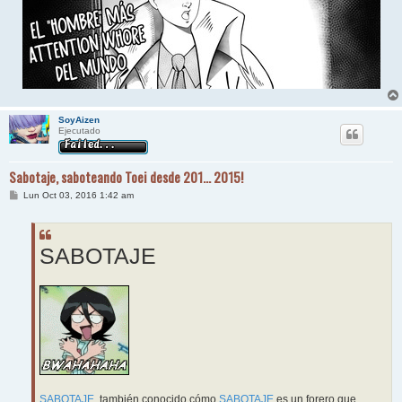
SoyAizen
Ejecutado
Sabotaje, saboteando Toei desde 201... 2015!
M
Lun Oct 03, 2016 1:42 am
e
n
s
a
j
SABOTAJE
e
SABOTAJE
, también conocido cómo
SABOTAJE
es un forero que