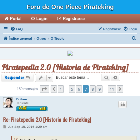
Foro de One Piece Pirateking
Portal
Login
Registrarse
FAQ
Registrarse
Login
B
Índice general
Otros
Offtopic
u
s
c
Piratepedia 2.0 [Historia de Pirateking]
a
r
Buscar
Búsqueda a
Responder
Página
1
7
de
11
5
6
7
8
9
11
159 mensajes
Anterior
Siguient
…
…
Duiken
Teniente
Re: Piratepedia 2.0 [Historia de Pirateking]
M
Jue Sep 15, 2016 1:29 am
e
n
s