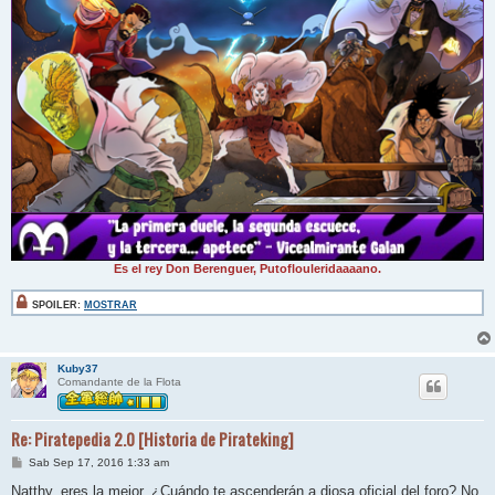
Es el rey Don Berenguer, Putoflouleridaaaano.
SPOILER:
MOSTRAR
Kuby37
Comandante de la Flota
Re: Piratepedia 2.0 [Historia de Pirateking]
M
Sab Sep 17, 2016 1:33 am
e
n
Natthy, eres la mejor. ¿Cuándo te ascenderán a diosa oficial del foro? No