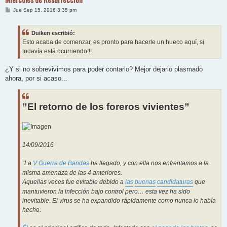
M
Jue Sep 15, 2016 3:35 pm
e
n
s
Duiken escribió:
a
j
Esto acaba de comenzar, es pronto para hacerle un hueco aquí, si
e
todavía está ocurriendo!!!
¿Y si no sobrevivimos para poder contarlo? Mejor dejarlo plasmado
ahora, por si acaso...
”El retorno de los foreros vivientes”
14/09/2016
“La
V Guerra de Bandas
ha llegado, y con ella nos enfrentamos a la
misma amenaza de las 4 anteriores.
Aquellas veces fue evitable debido a
las
buenas
candidaturas
que
mantuvieron la infección bajo control pero… esta vez ha sido
inevitable. El virus se ha expandido rápidamente como nunca lo había
hecho.