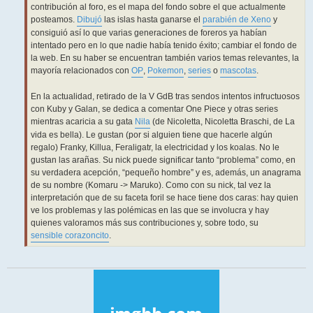
contribución al foro, es el mapa del fondo sobre el que actualmente
posteamos.
Dibujó
las islas hasta ganarse el
parabién de Xeno
y
consiguió así lo que varias generaciones de foreros ya habían
intentado pero en lo que nadie había tenido éxito; cambiar el fondo de
la web. En su haber se encuentran también varios temas relevantes, la
mayoría relacionados con
OP
,
Pokemon
,
series
o
mascotas
.
En la actualidad, retirado de la V GdB tras sendos intentos infructuosos
con Kuby y Galan, se dedica a comentar One Piece y otras series
mientras acaricia a su gata
Nila
(de Nicoletta, Nicoletta Braschi, de La
vida es bella). Le gustan (por si alguien tiene que hacerle algún
regalo) Franky, Killua, Feraligatr, la electricidad y los koalas. No le
gustan las arañas. Su nick puede significar tanto “problema” como, en
su verdadera acepción, “pequeño hombre” y es, además, un anagrama
de su nombre (Komaru -> Maruko). Como con su nick, tal vez la
interpretación que de su faceta foril se hace tiene dos caras: hay quien
ve los problemas y las polémicas en las que se involucra y hay
quienes valoramos más sus contribuciones y, sobre todo, su
sensible corazoncito
.