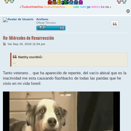
♪
Tsukurimashou
tsukurimashou
sate
sate
nani
ga
dekiru
ka
na ♪
Arellano
Oficial Técnico
Re: Miércoles de Resurrección
M
Vie Sep 16, 2016 11:54 pm
e
n
s
Natthy escribió:
a
j
...
e
Tanto veterano... que ha aparecido de repente, del vacío abisal que es la
inactividad me esta causando flashbacks de todas las paridas que he
visto en mi vida foreril.