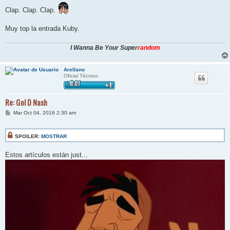
Clap. Clap. Clap.
Muy top la entrada Kuby.
I Wanna Be Your Super
random
Arellano
Oficial Técnico
Re: Gol D Nash
M
Mar Oct 04, 2016 2:30 am
e
n
s
SPOILER:
MOSTRAR
a
j
e
Estos artículos están just...