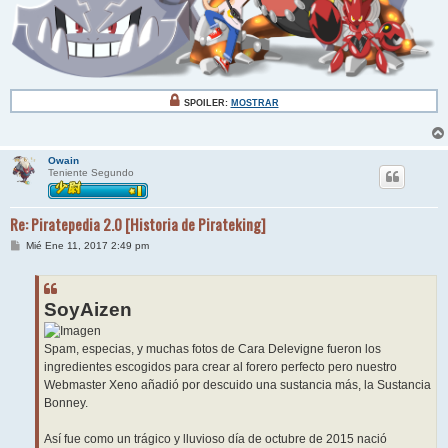
SPOILER:
MOSTRAR
Owain
Teniente Segundo
Re: Piratepedia 2.0 [Historia de Pirateking]
M
Mié Ene 11, 2017 2:49 pm
e
n
s
a
j
SoyAizen
e
Spam, especias, y muchas fotos de Cara Delevigne fueron los
ingredientes escogidos para crear al forero perfecto pero nuestro
Webmaster Xeno añadió por descuido una sustancia más, la Sustancia
Bonney.
Así fue como un trágico y lluvioso día de octubre de 2015 nació