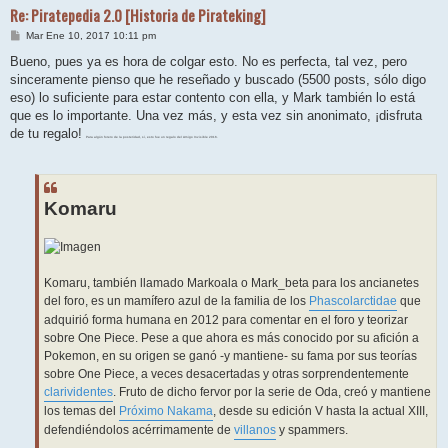
Re: Piratepedia 2.0 [Historia de Pirateking]
M
Mar Ene 10, 2017 10:11 pm
e
n
Bueno, pues ya es hora de colgar esto. No es perfecta, tal vez, pero
s
sinceramente pienso que he reseñado y buscado (5500 posts, sólo digo
a
j
eso) lo suficiente para estar contento con ella, y Mark también lo está
e
que es lo importante. Una vez más, y esta vez sin anonimato, ¡disfruta
de tu regalo!
Para algún forero de la posteridad, sí, esto fue un regalo del Amigo Invisible 2016.
Komaru
Komaru, también llamado Markoala o Mark_beta para los ancianetes
del foro, es un mamífero azul de la familia de los
Phascolarctidae
que
adquirió forma humana en 2012 para comentar en el foro y teorizar
sobre One Piece. Pese a que ahora es más conocido por su afición a
Pokemon, en su origen se ganó -y mantiene- su fama por sus teorías
sobre One Piece, a veces desacertadas y otras sorprendentemente
clarividentes
. Fruto de dicho fervor por la serie de Oda, creó y mantiene
los temas del
Próximo Nakama
, desde su edición V hasta la actual XIII,
defendiéndolos acérrimamente de
villanos
y spammers.