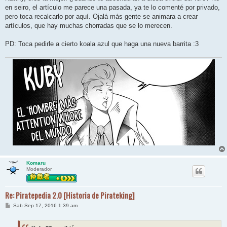
s
en seiro, el artículo me parece una pasada, ya te lo comenté por privado,
a
j
pero toca recalcarlo por aquí. Ojalá más gente se animara a crear
e
artículos, que hay muchas chorradas que se lo merecen.
PD: Toca pedirle a cierto koala azul que haga una nueva barrita :3
Komaru
Moderador
Re: Piratepedia 2.0 [Historia de Pirateking]
M
Sab Sep 17, 2016 1:39 am
e
n
s