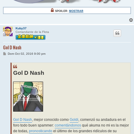
SPOILER:
MOSTRAR
Kuby37
Comandante de la Flota
Gol D Nash
M
Dom Oct 02, 2016 9:00 pm
e
n
s
a
j
Gol D Nash
e
Gol D Nash
, mejor conocido como
Goldi
, comenzó su andadura en el
foro todo buen spammer:
comentándonos
qué akuma no mi es la mejor
de todas,
pronosticando
el último de los grandes ridículos de su