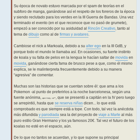
Su época de novato estuvo marcada por el spam de teorías en el
subforo de manga, ganándose así el respeto de los foreros de la época
y siendo reclutado para los verdes en la III Guerra de Bandas. Una vez
terminado el evento (en el que reconoce que no pasó de grumete),
empezó a ser conocido por su asiduidad al
Rincón Creativo
, tanto al
tema de
dibujo
como al de
firmas y avatares
.
Cambiose el nick a Markoala, debido a su
alter ego
en la III GdB, y
porque todo el mundo le llamaba así. En ocasiones, su fuerte instinto
de koala y su falta de pelos en la lengua le hacían saltar de
movida
en
movida
, ganándose cierta fama de brusco pese a que, como él mismo
explica, se le malinterpreta frecuentemente debido a su manera
“agresiva” de comentar.
Muchas son las historias que se cuentan sobre él: que ama a los
Pokemon -al punto de preferirlos a la noche barcelonesa, según una
fuente anónima,
-, que se presentó a capitán en la IV pero luego
ajem Kuby, cof
se arrepintió, hasta que
se reserva niñas
dicen... lo que está
comprobado es que siempre está a tope. Con todo, tal vez la anécdota
más difundida
y parodiada
sea la del proyecto de
viaje a Marte
al más
puro estilo Gran Hermano y los ya famosos 20€. Tal vez el futuro de los
koalas no esté en el espacio, aún.
De lo que no tantos se acuerdan, y lo que supone su principal