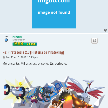
Komaru
Moderador
Re: Piratepedia 2.0 [Historia de Pirateking]
M
Mar Ene 10, 2017 10:23 pm
e
n
Me encanta. Mil gracias, enserio. Es perfecto.
s
a
j
e