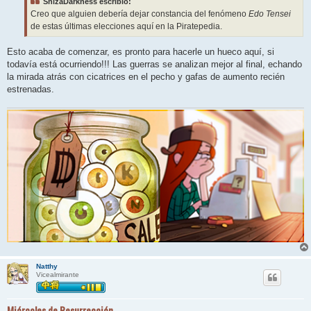
ShizaDarkness escribió:
a
j
Creo que alguien debería dejar constancia del fenómeno
Edo Tensei
e
de estas últimas elecciones aquí en la Piratepedia.
Esto acaba de comenzar, es pronto para hacerle un hueco aquí, si
todavía está ocurriendo!!! Las guerras se analizan mejor al final, echando
la mirada atrás con cicatrices en el pecho y gafas de aumento recién
estrenadas.
Natthy
Vicealmirante
Miércoles de Resurrección