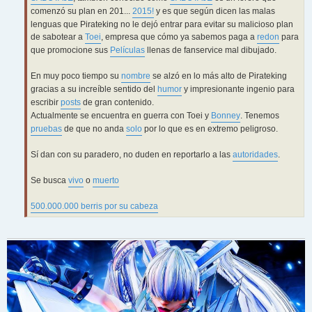
comenzó su plan en 201...
2015!
y es que según dicen las malas
lenguas que Pirateking no le dejó entrar para evitar su malicioso plan
de sabotear a
Toei
, empresa que cómo ya sabemos paga a
redon
para
que promocione sus
Películas
llenas de fanservice mal dibujado.
En muy poco tiempo su
nombre
se alzó en lo más alto de Pirateking
gracias a su increíble sentido del
humor
y impresionante ingenio para
escribir
posts
de gran contenido.
Actualmente se encuentra en guerra con Toei y
Bonney
. Tenemos
pruebas
de que no anda
s
o
l
o
por lo que es en extremo peligroso.
Sí dan con su paradero, no duden en reportarlo a las
autoridades
.
Se busca
vivo
o
muerto
500.000.000 berris por su cabeza