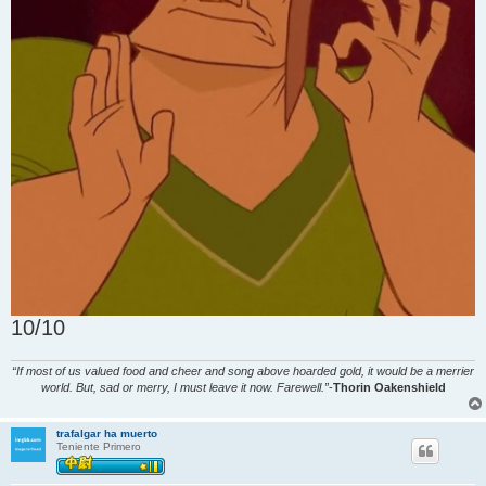
10/10
“If most of us valued food and cheer and song above hoarded gold, it would be a merrier
world. But, sad or merry, I must leave it now. Farewell.”
-
Thorin Oakenshield
trafalgar ha muerto
Teniente Primero