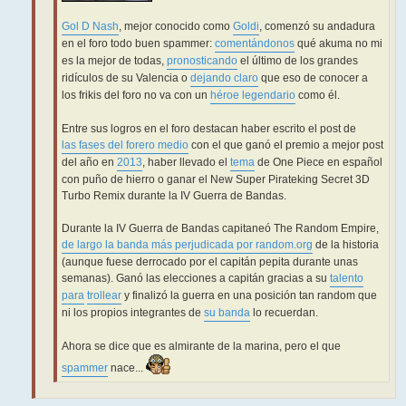
Gol D Nash
, mejor conocido como
Goldi
, comenzó su andadura
en el foro todo buen spammer:
comentándonos
qué akuma no mi
es la mejor de todas,
pronosticando
el último de los grandes
ridículos de su Valencia o
dejando claro
que eso de conocer a
los frikis del foro no va con un
héroe legendario
como él.
Entre sus logros en el foro destacan haber escrito el post de
las fases del forero medio
con el que ganó el premio a mejor post
del año en
2013
, haber llevado el
tema
de One Piece en español
con puño de hierro o ganar el New Super Pirateking Secret 3D
Turbo Remix durante la IV Guerra de Bandas.
Durante la IV Guerra de Bandas capitaneó The Random Empire,
de largo la banda más perjudicada por random.org
de la historia
(aunque fuese derrocado por el capitán pepita durante unas
semanas). Ganó las elecciones a capitán gracias a su
talento
para
trollear
y finalizó la guerra en una posición tan random que
ni los propios integrantes de
su banda
lo recuerdan.
Ahora se dice que es almirante de la marina, pero el que
spammer
nace...