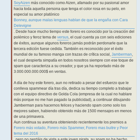
SoyAizen
más conocido como Aizen, afamado por su pasional amor
hacia toda aquella persona que tenga el color rosa en su pelo, en
especial su amor platónico
Bonney, aunque malas lenguas hablan de que la engaña con Cara
Delevigne
. Desde hace mucho tiempo este forero es conocido por la creación del
polémico y feroz tema de
versus
, el cual cuenta ya con seis ediciones
de éxitos, aunque algunos foreros jamás podrán perdonarle que la
tercera edición fuese cedida. También es reconocido por el éxito
mundial de su famoso manga con trazas de crítica social,
Jamberman
,
el cual despierta simpatía en todos nosotros siempre con ese toque de
spam que caracteriza a su creador, y que ya ha reportado más de
3.000.000.000.000$ en ventas.
A día de hoy este forero, aun no retirado a pesar del esfuerzo que le
conlleva spammear día tras día, dedica su tiempo completo a trabajar
con el equipo directivo de Golda Cola (empresa de la cual no hablare
más porque no me han pagado la publicidad), a continuar dibujando
Jamberman para hacernos felices y haciendo spam como solo los
mejores saben, habiendo obtenido más de 1500 mensajes en menos
de una primavera.
Aun continua su aventura obteniendo recientemente los premios a
Forero más votado, Forero más Spammer, Forero mas buitre y Peor
tema del 2016
, pero no perdáis de vista a este joven pirata, su spam no ha hecho