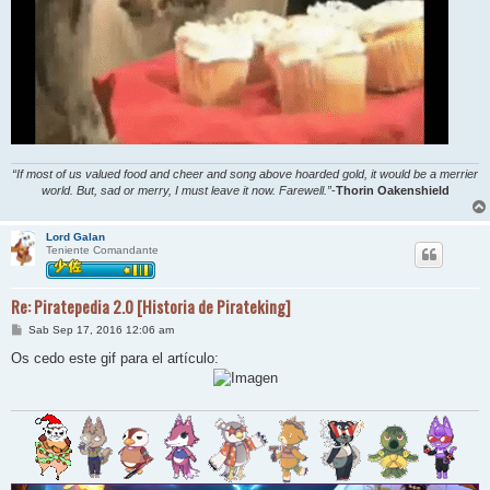
“If most of us valued food and cheer and song above hoarded gold, it would be a merrier
world. But, sad or merry, I must leave it now. Farewell.”
-
Thorin Oakenshield
Lord Galan
Teniente Comandante
Re: Piratepedia 2.0 [Historia de Pirateking]
M
Sab Sep 17, 2016 12:06 am
e
n
Os cedo este gif para el artículo:
s
a
j
e