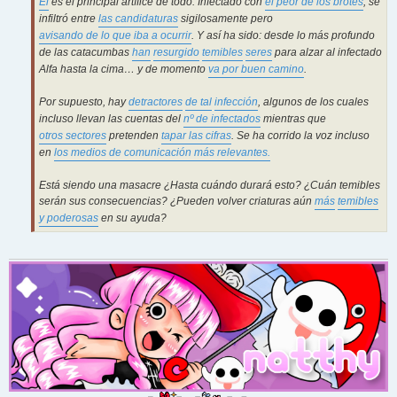
Él
es el principal artífice de todo. Infectado con
el peor de los brotes
, se
infiltró entre
las candidaturas
sigilosamente pero
avisando de lo que iba a ocurrir
. Y así ha sido: desde lo más profundo
de las catacumbas
han
resurgido
temibles
seres
para alzar al infectado
Alfa hasta la cima… y de momento
va por buen camino
.
Por supuesto, hay
detractores
de tal
infección
, algunos de los cuales
incluso llevan las cuentas del
nº de infectados
mientras que
otros sectores
pretenden
tapar las cifras
. Se ha corrido la voz incluso
en
los medios de comunicación más relevantes.
Está siendo una masacre ¿Hasta cuándo durará esto? ¿Cuán temibles
serán sus consecuencias? ¿Pueden volver criaturas aún
más
temibles
y poderosas
en su ayuda?