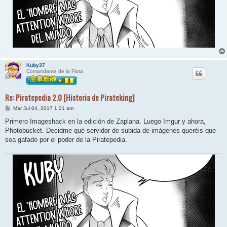
Kuby37
Comandante de la Flota
Re: Piratepedia 2.0 [Historia de Pirateking]
M
Mar Jul 04, 2017 1:21 am
e
n
Primero Imageshack en la edición de Zaplana. Luego Imgur y ahora,
s
Photobucket. Decidme qué servidor de subida de imágenes queréis que
a
j
sea gafado por el poder de la Piratepedia.
e