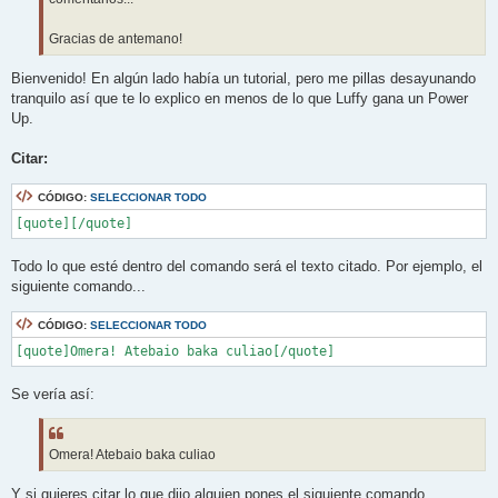
Gracias de antemano!
Bienvenido! En algún lado había un tutorial, pero me pillas desayunando
tranquilo así que te lo explico en menos de lo que Luffy gana un Power
Up.
Citar:
CÓDIGO:
SELECCIONAR TODO
[quote][/quote]
Todo lo que esté dentro del comando será el texto citado. Por ejemplo, el
siguiente comando...
CÓDIGO:
SELECCIONAR TODO
[quote]Omera! Atebaio baka culiao[/quote]
Se vería así:
Omera! Atebaio baka culiao
Y si quieres citar lo que dijo alguien pones el siguiente comando,