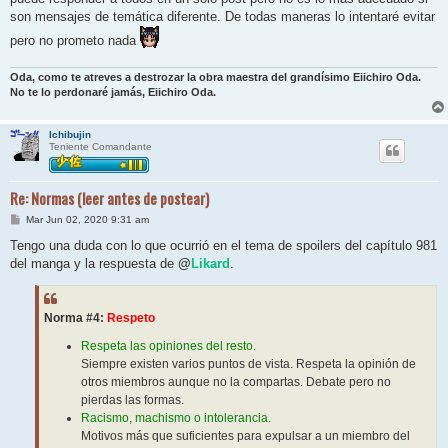
son mensajes de temática diferente. De todas maneras lo intentaré evitar
pero no prometo nada
Oda, como te atreves a destrozar la obra maestra del grandísimo Eiichiro Oda.
No te lo perdonaré jamás, Eiichiro Oda.
Ichibujin
Teniente Comandante
Re: Normas (leer antes de postear)
M
Mar Jun 02, 2020 9:31 am
e
n
Tengo una duda con lo que ocurrió en el tema de spoilers del capítulo 981
s
del manga y la respuesta de
@
Likard
.
a
j
e
Norma #4:
Respeto
Respeta las opiniones del resto.
Siempre existen varios puntos de vista. Respeta la opinión de
otros miembros aunque no la compartas. Debate pero no
pierdas las formas.
Racismo, machismo o intolerancia.
Motivos más que suficientes para expulsar a un miembro del