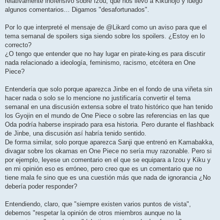
relativamente inofensivo sobre Izou, que nos llevó a Kikunojo y luego
algunos comentarios... Digamos "desafortunados".
Por lo que interpreté el mensaje de @Likard como un aviso para que el
tema semanal de spoilers siga siendo sobre los spoilers. ¿Estoy en lo
correcto?
¿O tengo que entender que no hay lugar en pirate-king.es para discutir
nada relacionado a ideología, feminismo, racismo, etcétera en One
Piece?
Entendería que solo porque aparezca Jinbe en el fondo de una viñeta sin
hacer nada o solo se lo mencione no justificaría convertir el tema
semanal en una discusión extensa sobre el trato histórico que han tenido
los Gyojin en el mundo de One Piece o sobre las referencias en las que
Oda podría haberse inspirado para esa historia. Pero durante el flashback
de Jinbe, una discusión así habría tenido sentido.
De forma similar, solo porque aparezca Sanji que entrenó en Kamabakka,
divagar sobre los okamas en One Piece no sería muy razonable. Pero si
por ejemplo, leyese un comentario en el que se equipara a Izou y Kiku y
en mi opinión eso es erróneo, pero creo que es un comentario que no
tiene mala fe sino que es una cuestión más que nada de ignorancia ¿No
debería poder responder?
Entendiendo, claro, que "siempre existen varios puntos de vista",
debemos "respetar la opinión de otros miembros aunque no la