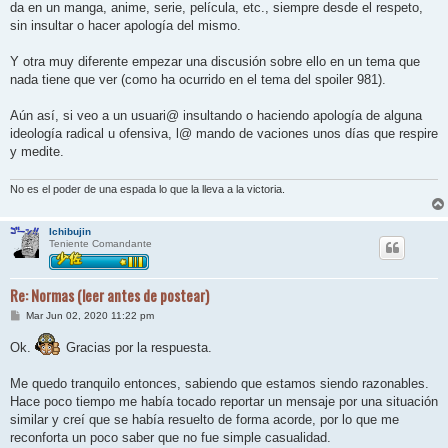
da en un manga, anime, serie, película, etc., siempre desde el respeto,
sin insultar o hacer apología del mismo.
Y otra muy diferente empezar una discusión sobre ello en un tema que
nada tiene que ver (como ha ocurrido en el tema del spoiler 981).
Aún así, si veo a un usuari@ insultando o haciendo apología de alguna
ideología radical u ofensiva, l@ mando de vaciones unos días que respire
y medite.
No es el poder de una espada lo que la lleva a la victoria.
Ichibujin
Teniente Comandante
Re: Normas (leer antes de postear)
M
Mar Jun 02, 2020 11:22 pm
e
n
Ok.
Gracias por la respuesta.
s
a
j
Me quedo tranquilo entonces, sabiendo que estamos siendo razonables.
e
Hace poco tiempo me había tocado reportar un mensaje por una situación
similar y creí que se había resuelto de forma acorde, por lo que me
reconforta un poco saber que no fue simple casualidad.