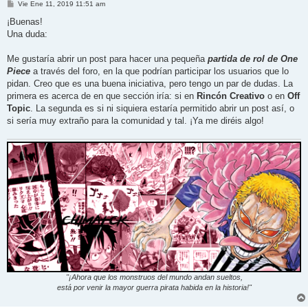
M
Vie Ene 11, 2019 11:51 am
e
n
¡Buenas!
s
Una duda:
a
j
e
Me gustaría abrir un post para hacer una pequeña
partida de rol de One
Piece
a través del foro, en la que podrían participar los usuarios que lo
pidan. Creo que es una buena iniciativa, pero tengo un par de dudas. La
primera es acerca de en que sección iría: si en
Rincón Creativo
o en
Off
Topic
. La segunda es si ni siquiera estaría permitido abrir un post así, o
si sería muy extraño para la comunidad y tal. ¡Ya me diréis algo!
"¡Ahora que los monstruos del mundo andan sueltos,
está por venir la mayor guerra pirata habida en la historia!"