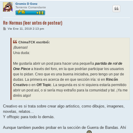
Gromio D Gonz
Teniente Comandante
Re: Normas (leer antes de postear)
M
Vie Ene 11, 2019 2:13 pm
e
n
s
ChimaTCK escribió:
a
j
¡Buenas!
e
Una duda:
Me gustaría abrir un post para hacer una pequeña
partida de rol de
One Piece
a través del foro, en la que podrían participar los usuarios
que lo pidan. Creo que es una buena iniciativa, pero tengo un par de
dudas. La primera es acerca de en que sección iría: si en
Rincón
Creativo
o en
Off Topic
. La segunda es si ni siquiera estaría permitido
abrir un post así, o si sería muy extraño para la comunidad y tal. ¡Ya me
diréis algo!
Creativo es si trata sobre crear algo artistico, como dibujos, imagenes,
novelas, relatos...
Y offtopic para todo lo demás.
Aunque tambien puedes probar en la sección de Guerra de Bandas. Ahí