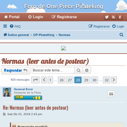
Foro de One Piece Pirateking
Portal
Login
Registrarse
FAQ
Registrarse
Login
B
Índice general
OP-PirateKing
Normas
u
s
c
Normas (leer antes de postear)
a
r
Buscar
Búsqueda avanzada
Responder
Página
1
28
de
26
32
27
28
29
30
32
469 mensajes
Anterior
Sigui
…
…
General Error
Almirante de la Flota
Re: Normas (leer antes de postear)
M
Sab Dic 01, 2018 2:43 pm
e
n
s
Pumuquito escribió: