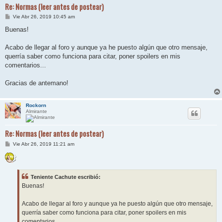
Re: Normas (leer antes de postear)
M
Vie Abr 26, 2019 10:45 am
e
n
Buenas!
s
a
j
Acabo de llegar al foro y aunque ya he puesto algún que otro mensaje,
e
querría saber como funciona para citar, poner spoilers en mis
comentarios...
Gracias de antemano!
Rockorn
Almirante
Re: Normas (leer antes de postear)
M
Vie Abr 26, 2019 11:21 am
e
n
s
a
j
Teniente Cachute escribió:
e
Buenas!
Acabo de llegar al foro y aunque ya he puesto algún que otro mensaje,
querría saber como funciona para citar, poner spoilers en mis
comentarios...