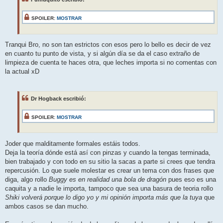
a
j
e
SPOILER:
MOSTRAR
Tranqui Bro, no son tan estrictos con esos pero lo bello es decir de vez
en cuanto tu punto de vista, y si algún día se da el caso extraño de
limpieza de cuenta te haces otra, que leches importa si no comentas con
la actual xD
Dr Hogback escribió:
SPOILER:
MOSTRAR
Joder que malditamente formales estáis todos.
Deja la teoría dónde está así con pinzas y cuando la tengas terminada,
bien trabajado y con todo en su sitio la sacas a parte si crees que tendra
repercusión. Lo que suele molestar es crear un tema con dos frases que
diga, algo rollo
Buggy es en realidad una bola de dragón
pues eso es una
caquita y a nadie le importa, tampoco que sea una basura de teoria rollo
Shiki volverá porque lo digo yo y mi opinión importa más que la tuya
que
ambos casos se dan mucho.