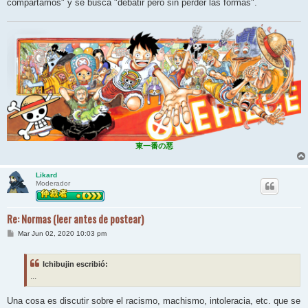
compartamos" y se busca "debatir pero sin perder las formas".
東一番の悪
Likard
Moderador
Re: Normas (leer antes de postear)
M
Mar Jun 02, 2020 10:03 pm
e
n
s
Ichibujin escribió:
a
j
...
e
Una cosa es discutir sobre el racismo, machismo, intoleracia, etc. que se