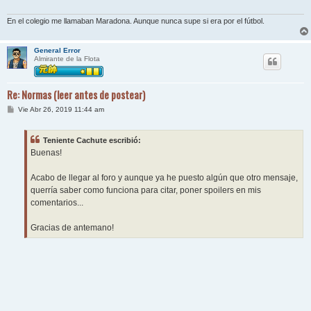
En el colegio me llamaban Maradona. Aunque nunca supe si era por el fútbol.
General Error
Almirante de la Flota
Re: Normas (leer antes de postear)
M
Vie Abr 26, 2019 11:44 am
e
n
s
Teniente Cachute escribió:
a
j
Buenas!
e
Acabo de llegar al foro y aunque ya he puesto algún que otro mensaje,
querría saber como funciona para citar, poner spoilers en mis
comentarios...
Gracias de antemano!