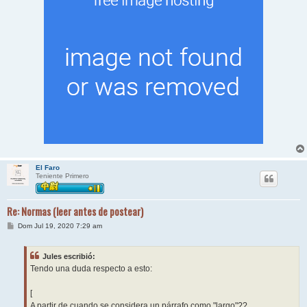
El Faro
Teniente Primero
Re: Normas (leer antes de postear)
M
Dom Jul 19, 2020 7:29 am
e
n
s
Jules escribió:
a
j
Tendo una duda respecto a esto:
e
[
A partir de cuando se considera un párrafo como "largo"??