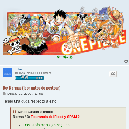
東一番の悪
Jules
Recluta Privado de Primera
Re: Normas (leer antes de postear)
M
Dom Jul 19, 2020 7:11 am
e
n
Tendo una duda respecto a esto:
s
a
j
Xenogearsifm escribió:
e
Norma #3:
Tolerancia del Flood y SPAM 0
Dos o más mensajes seguidos.