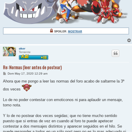
SPOILER:
MOSTRAR
oker
Teniente
Re: Normas (leer antes de postear)
M
Dom May 17, 2020 12:29 am
e
n
Ahora que me pongo a leer las normas del foro acabo de saltarme la 3ª
s
a
dos veces
j
e
Lo de no poder contestar con emoticonos ni para aplaudir un mensaje,
tomo nota.
Y lo de no postear dos veces segidas; que no tiene mucho sentido
puesto que si entras de vez en cuando al foro te puede apetecer
contestar a dos mensajes distintos y aparecer seguidos en el hilo. Se
puede responder a todos en un sólo post pero no es lo mas adecuado si