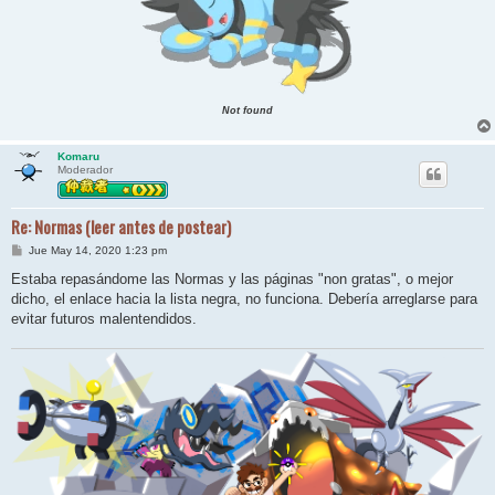
Not found
Komaru
Moderador
Re: Normas (leer antes de postear)
M
Jue May 14, 2020 1:23 pm
e
n
Estaba repasándome las Normas y las páginas "non gratas", o mejor
s
dicho, el enlace hacia la lista negra, no funciona. Debería arreglarse para
a
j
evitar futuros malentendidos.
e