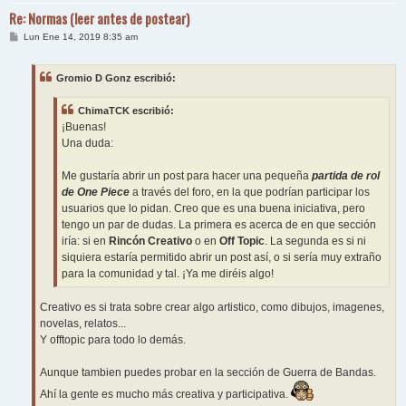
Re: Normas (leer antes de postear)
M
Lun Ene 14, 2019 8:35 am
e
n
s
Gromio D Gonz escribió:
a
j
e
ChimaTCK escribió:
¡Buenas!
Una duda:
Me gustaría abrir un post para hacer una pequeña
partida de rol
de One Piece
a través del foro, en la que podrían participar los
usuarios que lo pidan. Creo que es una buena iniciativa, pero
tengo un par de dudas. La primera es acerca de en que sección
iría: si en
Rincón Creativo
o en
Off Topic
. La segunda es si ni
siquiera estaría permitido abrir un post así, o si sería muy extraño
para la comunidad y tal. ¡Ya me diréis algo!
Creativo es si trata sobre crear algo artistico, como dibujos, imagenes,
novelas, relatos...
Y offtopic para todo lo demás.
Aunque tambien puedes probar en la sección de Guerra de Bandas.
Ahí la gente es mucho más creativa y participativa.