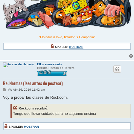
"Flotador is love, flotador is Compañía"
SPOILER:
MOSTRAR
ElLuismaestonto
Recluta Privado de Tercera
Re: Normas (leer antes de postear)
M
Vie Abr 26, 2019 11:42 am
e
n
Voy a probar las clases de Rockcorn.
s
a
j
Rockcorn escribió:
e
Tengo que llevar cuidado para no cagarme encima
SPOILER:
MOSTRAR