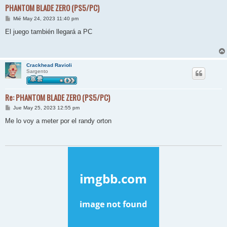
PHANTOM BLADE ZERO (PS5/PC)
M
Mié May 24, 2023 11:40 pm
e
n
El juego también llegará a PC
s
a
j
e
Crackhead Ravioli
Sargento
Re: PHANTOM BLADE ZERO (PS5/PC)
M
Jue May 25, 2023 12:55 pm
e
n
Me lo voy a meter por el randy orton
s
a
j
e