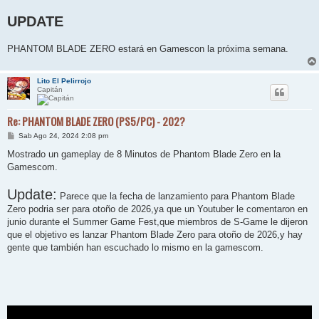
UPDATE
PHANTOM BLADE ZERO estará en Gamescon la próxima semana.
Lito El Pelirrojo
Capitán
Re: PHANTOM BLADE ZERO (PS5/PC) - 202?
M
Sab Ago 24, 2024 2:08 pm
e
n
Mostrado un gameplay de 8 Minutos de Phantom Blade Zero en la
s
Gamescom.
a
j
e
Update:
Parece que la fecha de lanzamiento para Phantom Blade
Zero podria ser para otoño de 2026,ya que un Youtuber le comentaron en
junio durante el Summer Game Fest,que miembros de S-Game le dijeron
que el objetivo es lanzar Phantom Blade Zero para otoño de 2026,y hay
gente que también han escuchado lo mismo en la gamescom.