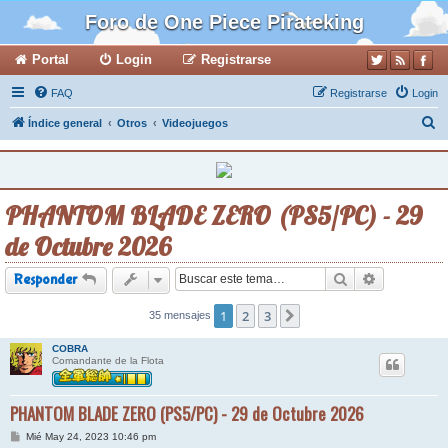
Foro de One Piece Pirateking
Portal
Login
Registrarse
FAQ
Registrarse
Login
B
Índice general
Otros
Videojuegos
u
s
c
PHANTOM BLADE ZERO (PS5/PC) - 29
a
de Octubre 2026
r
Buscar
Búsqueda a
Responder
1
2
3
35 mensajes
Siguiente
COBRA
Comandante de la Flota
PHANTOM BLADE ZERO (PS5/PC) - 29 de Octubre 2026
M
Mié May 24, 2023 10:46 pm
e