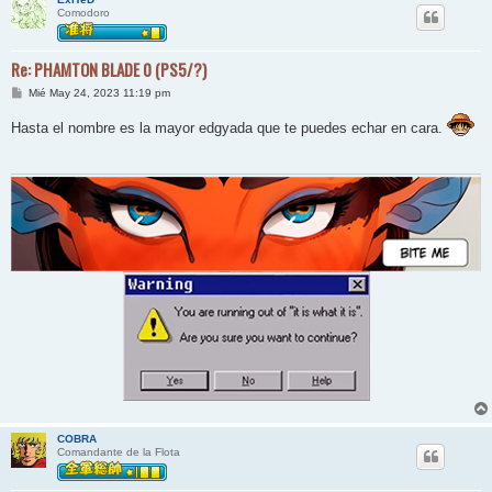
Comodoro
Re: PHAMTON BLADE 0 (PS5/?)
M
Mié May 24, 2023 11:19 pm
e
n
Hasta el nombre es la mayor edgyada que te puedes echar en cara.
s
a
j
e
COBRA
Comandante de la Flota