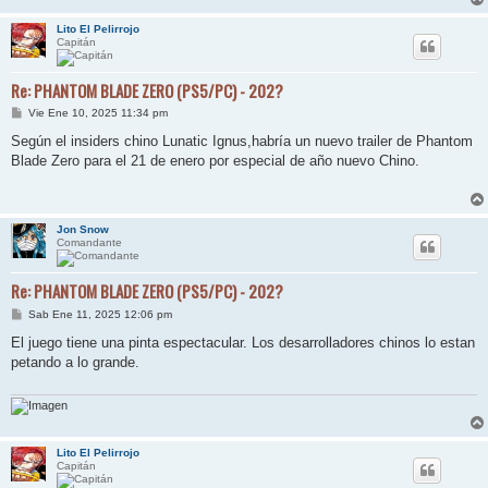
Lito El Pelirrojo
Capitán
Re: PHANTOM BLADE ZERO (PS5/PC) - 202?
M
Vie Ene 10, 2025 11:34 pm
e
n
Según el insiders chino Lunatic Ignus,habría un nuevo trailer de Phantom
s
Blade Zero para el 21 de enero por especial de año nuevo Chino.
a
j
e
Jon Snow
Comandante
Re: PHANTOM BLADE ZERO (PS5/PC) - 202?
M
Sab Ene 11, 2025 12:06 pm
e
n
El juego tiene una pinta espectacular. Los desarrolladores chinos lo estan
s
petando a lo grande.
a
j
e
Lito El Pelirrojo
Capitán