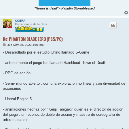
"Honor is dead" - Kaladin Stormblessed
COBRA
Comandante de la Flota
Re: PHANTOM BLADE ZERO (PS5/PC)
M
Jue May 25, 2023 4:01 pm
e
n
- Desarrollado por el estudio Chino llamado S-Game
s
a
j
- anteriormente el juego fue llamado Rainblood: Town of Death
e
- RPG de acción
- Semi- mundo abierto , con una exploración no lineal y con diversidad de
escenarios
- Unreal Engine 5
- animaciones hechas por "Kenji Tanigaki" quien es el director de acción
del juego , un reconocido doble de acción y maestro de coreografía de
artes marciales