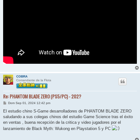
COBRA
Comandante de la Flota
Re: PHANTOM BLADE ZERO (PS5/PC) - 202?
M
Dom Sep 01, 2024 12:42 pm
e
n
El estudio chino S-Game desarrolladores de PHANTOM BLADE ZERO
s
saludando a sus colegas chinos del estudio Game Science tras el éxito
a
j
en ventas , buena recepción de la critica y video jugadores por el
e
lanzamiento de Black Myth: Wukong en Playstation 5 y PC