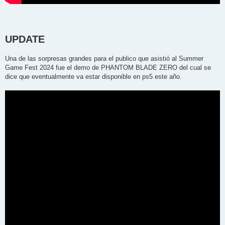
UPDATE
Una de las sorpresas grandes para el publico que asistió al Summer
Game Fest 2024 fue el demo de PHANTOM BLADE ZERO del cual se
dice que eventualmente va estar disponible en ps5 este año.