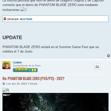
La misma persona que filtro el demo de Dragon's Dogma 2 de Capcom
comento que el demo de PHANTOM BLADE ZERO será mediante
invitaciones
SPOILER:
MOSTRAR
UPDATE
PHANTOM BLADE ZERO estará en el Summer Game Fest que se
celebra el 7 de Junio.
COBRA
Comandante de la Flota
Re: PHANTOM BLADE ZERO (PS5/PC) - 202?
M
Lun Jun 10, 2024 7:10 pm
e
n
s
a
j
e