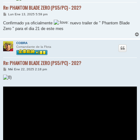
Re: PHANTOM BLADE ZERO (PS5/PC) - 202?
M
Lun Ene 13, 2025 5:59 pm
e
n
Confirmado ya oficialmente
nuevo trailer de " Phantom Blade
s
Zero " para el dia 21 de este mes
a
j
e
COBRA
Comandante de la Flota
Re: PHANTOM BLADE ZERO (PS5/PC) - 202?
M
Mié Ene 22, 2025 2:18 pm
e
n
s
a
j
e