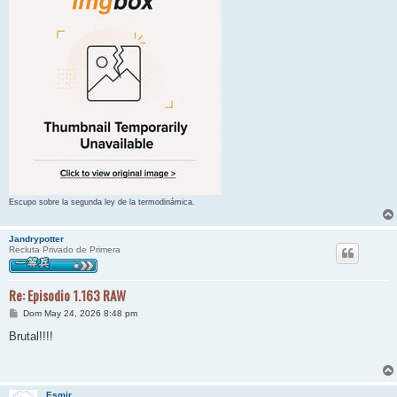
Escupo sobre la segunda ley de la termodinámica.
Jandrypotter
Recluta Privado de Primera
Re: Episodio 1.163 RAW
M
Dom May 24, 2026 8:48 pm
e
n
Brutal!!!!
s
a
j
e
Esmir