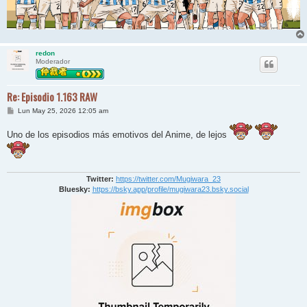
redon
Moderador
Re: Episodio 1.163 RAW
M
Lun May 25, 2026 12:05 am
e
n
Uno de los episodios más emotivos del Anime, de lejos
s
a
j
e
Twitter:
https://twitter.com/Mugiwara_23
Bluesky:
https://bsky.app/profile/mugiwara23.bsky.social