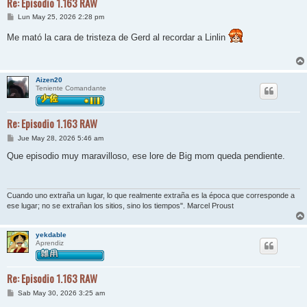
Re: Episodio 1.163 RAW
M
Lun May 25, 2026 2:28 pm
e
n
Me mató la cara de tristeza de Gerd al recordar a Linlin
s
a
j
e
Aizen20
Teniente Comandante
Re: Episodio 1.163 RAW
M
Jue May 28, 2026 5:46 am
e
n
Que episodio muy maravilloso, ese lore de Big mom queda pendiente.
s
a
j
e
Cuando uno extraña un lugar, lo que realmente extraña es la época que corresponde a
ese lugar; no se extrañan los sitios, sino los tiempos". Marcel Proust
yekdable
Aprendiz
Re: Episodio 1.163 RAW
M
Sab May 30, 2026 3:25 am
e