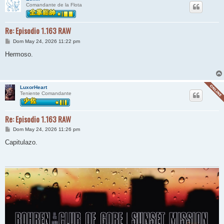
Comandante de la Flota
Re: Episodio 1.163 RAW
M
Dom May 24, 2026 11:22 pm
e
n
Hermoso.
s
a
j
e
LuxorHeart
Teniente Comandante
Re: Episodio 1.163 RAW
M
Dom May 24, 2026 11:26 pm
e
n
Capitulazo.
s
a
j
e