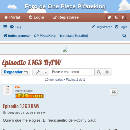
Foro de One Piece Pirateking
Portal
Login
Registrarse
FAQ
Registrarse
Login
B
Índice general
OP-PirateKing
Noticias (Español)
u
s
c
Episodio 1.163 RAW
a
r
Buscar
Búsqueda a
Responder
10 mensajes • Página
1
de
1
Citan
Administrador
Episodio 1.163 RAW
M
Dom May 24, 2026 5:46 pm
e
n
Quiero que me elogies. El reencuentro de Robin y Saul:
s
a
j