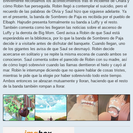
Brevemente recordamos los acontecimientos tras el incidente de Ohara y
e
cómo Robin fue perseguida. Robin llegó a contemplar el suicidio, pero el
recuerdo de las palabras de Olvia y Saul hizo que siguiese adelante. Ya
en el presente, la banda de Sombrero de Paja es recibida por el pueblo de
Elbaph. Hajrudin presenta formalmente su banda a Luffy y el resto.
También comenta como les llegaron las noticias sobre el ascenso de
Luffy y la derrota de Big Mom. Gerd avisa a Robin de que Saul está
esperándola en la biblioteca, por lo que la banda de Sombrero de Paja
decide ir a visitarle antes de disfrutar del banquete. Cuando llegan, uno
de los gigantes les avisa de que Saul se desmayó. Robin decide
acercarse en solitario y se repite la misma escena de cuando ambos se
conocieron. Saul comenta sobre el parecido de Robin con su madre, así
de cómo logró sobrevivir cuando las llamas derritieron el hielo y cayó al
mar. Robin le interrumpe diciendo que no quiere hablar de cosas tristes,
mientras le pide que la elogie por haber sobrevivido todo este tiempo.
Ambos entonces se abrazan mutuamente y lloran, haciendo que el resto
de la banda también rompan a llorar.