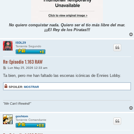
No quiero conquistar nada. Quiero ser el tío más libre del mar.
¡¡¡El Rey de los Piratas!!!
ISDL29
Teniente Segundo
Re: Episodio 1.163 RAW
M
Lun May 25, 2026 12:33 am
e
n
Ta bien, pero me han faltado las escenas icónicas de Ennies Lobby.
s
a
j
SPOILER:
MOSTRAR
e
"We Can't Rewind!"
goshtom
Teniente Comandante