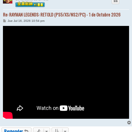
Re: RAYMAN LEGENDS: RETOLD (PS5/XS/NS2/PC) - 1 de Octubre 2026
M
Jue Jul 16, 2026 10:54 pm
e
n
s
a
j
e
Responder