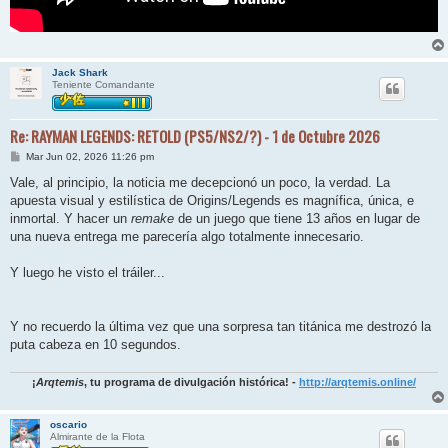
Jack Shark
Teniente Comandante
Re: RAYMAN LEGENDS: RETOLD (PS5/NS2/?) - 1 de Octubre 2026
M
Mar Jun 02, 2026 11:26 pm
e
n
Vale, al principio, la noticia me decepcionó un poco, la verdad. La
s
apuesta visual y estilística de Origins/Legends es magnífica, única, e
a
j
inmortal. Y hacer un
remake
de un juego que tiene 13 años en lugar de
e
una nueva entrega me parecería algo totalmente innecesario.
Y luego he visto el tráiler...
Y no recuerdo la última vez que una sorpresa tan titánica me destrozó la
puta cabeza en 10 segundos.
¡
Arqtemis
, tu programa de divulgación histórica! -
http://arqtemis.online/
oscario
Almirante de la Flota