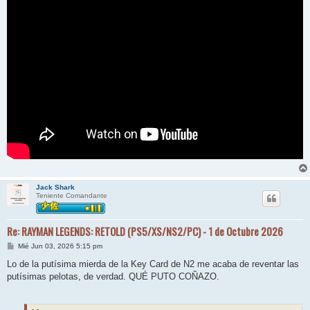
Jack Shark
Teniente Comandante
Re: RAYMAN LEGENDS: RETOLD (PS5/XS/NS2/PC) - 1 de Octubre 2026
M
Mié Jun 03, 2026 5:15 pm
e
n
Lo de la putísima mierda de la Key Card de N2 me acaba de reventar las
s
putísimas pelotas, de verdad. QUÉ PUTO COÑAZO.
a
j
e