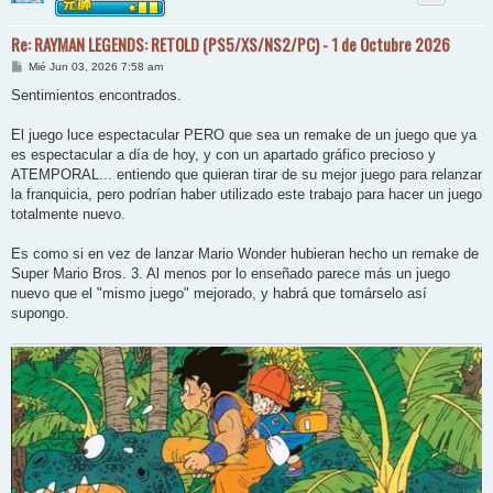
Re: RAYMAN LEGENDS: RETOLD (PS5/XS/NS2/PC) - 1 de Octubre 2026
M
Mié Jun 03, 2026 7:58 am
e
n
Sentimientos encontrados.
s
a
j
El juego luce espectacular PERO que sea un remake de un juego que ya
e
es espectacular a día de hoy, y con un apartado gráfico precioso y
ATEMPORAL... entiendo que quieran tirar de su mejor juego para relanzar
la franquicia, pero podrían haber utilizado este trabajo para hacer un juego
totalmente nuevo.
Es como si en vez de lanzar Mario Wonder hubieran hecho un remake de
Super Mario Bros. 3. Al menos por lo enseñado parece más un juego
nuevo que el "mismo juego" mejorado, y habrá que tomárselo así
supongo.