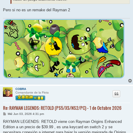
Pero si no es un remake del Rayman 2
COBRA
Comandante de la Flota
Re: RAYMAN LEGENDS: RETOLD (PS5/XS/NS2/PC) - 1 de Octubre 2026
M
Mié Jun 03, 2026 4:31 pm
e
n
RAYMAN LEGENDS: RETOLD viene con Rayman Origins Enhanced
s
Edition a un precio de $39.99 , es una keycard en switch 2 y se
a
j
necesitara conexión a internet para bajar la versión mejorada de Origins