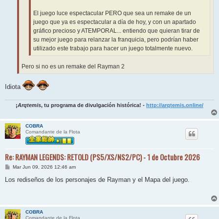
El juego luce espectacular PERO que sea un remake de un
juego que ya es espectacular a día de hoy, y con un apartado
gráfico precioso y ATEMPORAL... entiendo que quieran tirar de
su mejor juego para relanzar la franquicia, pero podrían haber
utilizado este trabajo para hacer un juego totalmente nuevo.
Pero si no es un remake del Rayman 2
Idiota
¡
Arqtemis
, tu programa de divulgación histórica! -
http://arqtemis.online/
COBRA
Comandante de la Flota
Re: RAYMAN LEGENDS: RETOLD (PS5/XS/NS2/PC) - 1 de Octubre 2026
M
Mar Jun 09, 2026 12:46 am
e
n
Los rediseños de los personajes de Rayman y el Mapa del juego.
s
a
j
e
COBRA
Comandante de la Flota