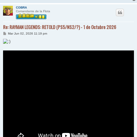
COBRA
Comandante de la Flota
Re: RAYMAN LEGENDS: RETOLD (PS5/NS2/?) - 1 de Octubre 2026
M
Mar Jun 02, 2026 11:19 pm
e
n
s
a
j
e