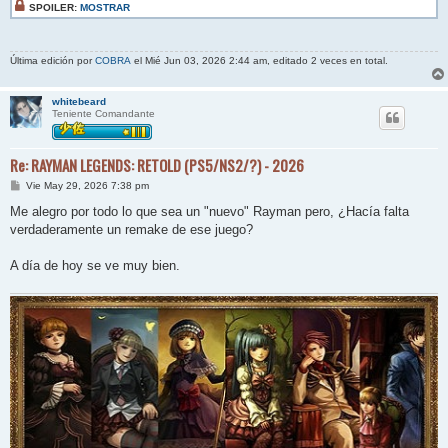
SPOILER:
MOSTRAR
Última edición por
COBRA
el Mié Jun 03, 2026 2:44 am, editado 2 veces en total.
whitebeard
Teniente Comandante
Re: RAYMAN LEGENDS: RETOLD (PS5/NS2/?) - 2026
M
Vie May 29, 2026 7:38 pm
e
n
Me alegro por todo lo que sea un "nuevo" Rayman pero, ¿Hacía falta
s
verdaderamente un remake de ese juego?
a
j
e
A día de hoy se ve muy bien.