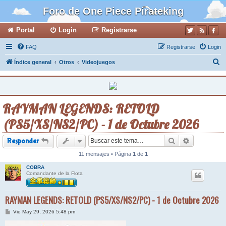
Foro de One Piece Pirateking
Portal
Login
Registrarse
FAQ
Registrarse
Login
B
Índice general
Otros
Videojuegos
u
s
c
RAYMAN LEGENDS: RETOLD
a
(PS5/XS/NS2/PC) - 1 de Octubre 2026
r
Buscar
Búsqueda a
Responder
11 mensajes • Página
1
de
1
COBRA
Comandante de la Flota
RAYMAN LEGENDS: RETOLD (PS5/XS/NS2/PC) - 1 de Octubre 2026
M
Vie May 29, 2026 5:48 pm
e
n