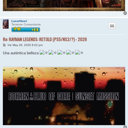
LuxorHeart
Teniente Comandante
Re: RAYMAN LEGENDS: RETOLD (PS5/NS2/?) - 2026
M
Vie May 29, 2026 8:02 pm
e
n
Una auténtica belleza
s
a
j
e