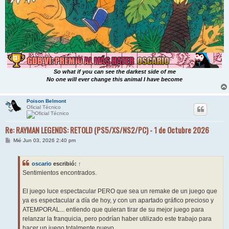
So what if you can see the darkest side of me
No one will ever change this animal I have become
Poison Belmont
Oficial Técnico
Re: RAYMAN LEGENDS: RETOLD (PS5/XS/NS2/PC) - 1 de Octubre 2026
M
Mié Jun 03, 2026 2:40 pm
e
n
s
oscario
escribió:
↑
a
j
Sentimientos encontrados.
e
El juego luce espectacular PERO que sea un remake de un juego que
ya es espectacular a día de hoy, y con un apartado gráfico precioso y
ATEMPORAL... entiendo que quieran tirar de su mejor juego para
relanzar la franquicia, pero podrían haber utilizado este trabajo para
hacer un juego totalmente nuevo.