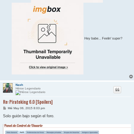
Hey babe... Feelin' super?
Nash
Héroe Legendario
Re: Pirateking 6.0 [Spoilers]
M
Mié May 06, 2015 8:03 pm
e
n
Solo guión bajo según el foro.
s
a
j
e