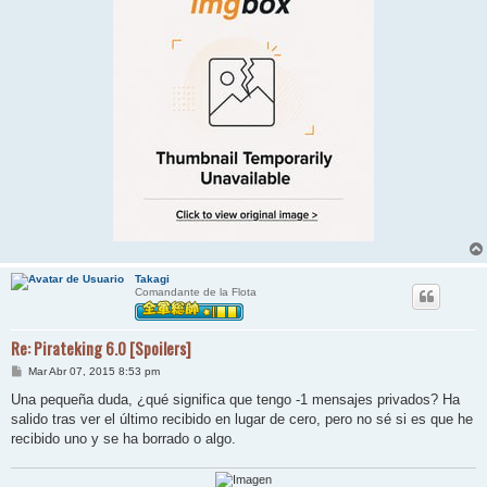
Takagi
Comandante de la Flota
Re: Pirateking 6.0 [Spoilers]
M
Mar Abr 07, 2015 8:53 pm
e
n
Una pequeña duda, ¿qué significa que tengo -1 mensajes privados? Ha
s
salido tras ver el último recibido en lugar de cero, pero no sé si es que he
a
j
recibido uno y se ha borrado o algo.
e