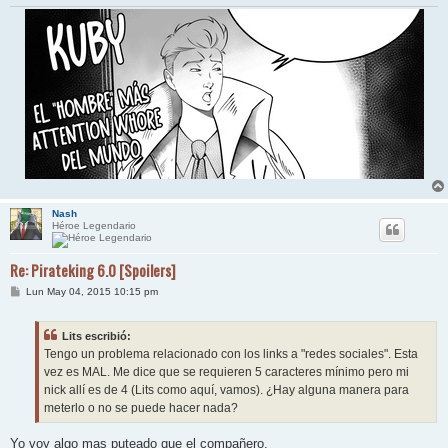
Nash
Héroe Legendario
Re: Pirateking 6.0 [Spoilers]
M
Lun May 04, 2015 10:15 pm
e
n
s
Lits escribió:
a
j
Tengo un problema relacionado con los links a "redes sociales". Esta
e
vez es MAL. Me dice que se requieren 5 caracteres mínimo pero mi
nick allí es de 4 (Lits como aquí, vamos). ¿Hay alguna manera para
meterlo o no se puede hacer nada?
Yo voy algo mas puteado que el compañero.