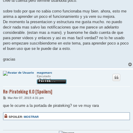
cree la cuenta pero termine usandola poco.
a
j
e
sobre todo por que no sabia como funcionaba muy bien. ahora, esto me
anima a aprender un poco el funcionamiento y ya vere su mejora.
De momento la presentacion y estructura me gusta mucho. no puedo
decir nada mas salvo las notificaciones que me parece un adelanto
considerable. (estan mas a mano). y buenome he dado cuenta de que
para poner videos y enlaces y asi es mas facil verdad? no lo he usado
pero empezare suscribiendome en este tema, para aprender poco a poco
el buen uso que se le puede dar a esto.
gracias
magomarc
Ejecutado
Re: Pirateking 6.0 [Spoilers]
M
Mar Abr 07, 2015 4:31 pm
e
n
que le ocurre a la portada de pirateking? se ve muy rara
s
a
j
SPOILER:
MOSTRAR
e