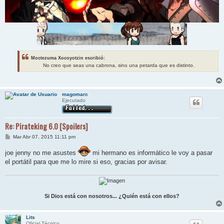
Moctezuma Xocoyotzin escribió:
No creo que seas una cabrona, sino una petarda que es distinto.
magomarc
Ejecutado
Re: Pirateking 6.0 [Spoilers]
M
Mar Abr 07, 2015 11:11 pm
e
n
joe jenny no me asustes
mi hermano es informático le voy a pasar
s
a
el portátil para que me lo mire si eso, gracias por avisar.
j
e
Si Dios está con nosotros... ¿Quién está con ellos?
Lits
Oficial Técnico