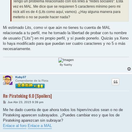
j
Tengo un problema relacionado con los links a "redes sociales". Esta
e
vez es MAL. Me dice que se requieren 5 caracteres mínimo pero mi
nick allí es de 4 (Lits como aquí, vamos). ¿Hay alguna manera para
meterlo o no se puede hacer nada?
Mi estimado Lits, como vi que aún no tienes tu cuenta de MAL
relacionada a tu perfil, me he tomado la libertad de probar con tu nombre
de usuario ("Lits") en mi propio perfil, y sí puedo ponerlo. Quizás ya Xeno
lo haya modificado para que puedan ser cuatro caracteres y no 5 o más
necesariamente.
By Natthy
Kuby37
Comandante de la Flota
Re: Pirateking 6.0 [Spoilers]
M
Jue Abr 23, 2015 9:39 pm
e
n
Me he dado cuenta de que ahora todos los hipervínculos sean o no de
s
Pirateking aparecen subrayados. ¿Puedes cambiar eso y que los de
a
j
Pirateking aparezcan sin subrayar?
e
Enlace al foro
Enlace a MAL