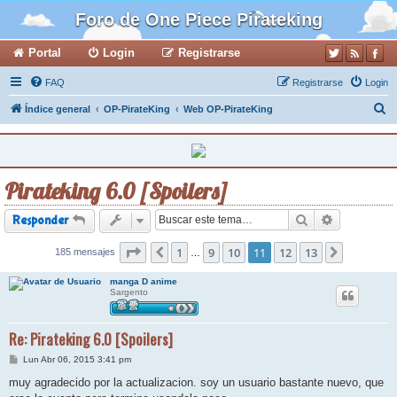
Foro de One Piece Pirateking
Portal
Login
Registrarse
FAQ
Registrarse
Login
B
Índice general
OP-PirateKing
Web OP-PirateKing
u
s
c
Pirateking 6.0 [Spoilers]
a
r
Buscar
Búsqueda a
Responder
Página
1
11
de
13
9
10
11
12
13
185 mensajes
Anterior
Siguiente
…
manga D anime
Sargento
Re: Pirateking 6.0 [Spoilers]
M
Lun Abr 06, 2015 3:41 pm
e
n
muy agradecido por la actualizacion. soy un usuario bastante nuevo, que
s