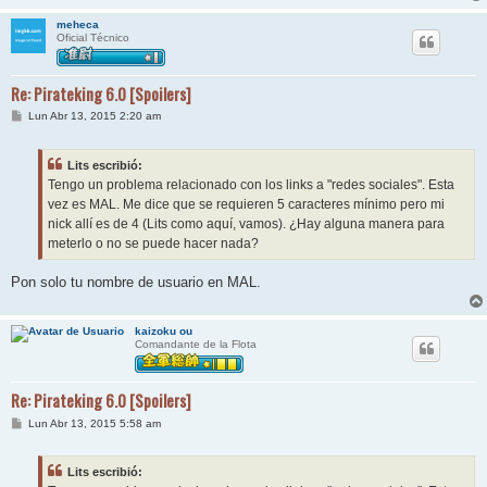
meheca
Oficial Técnico
Re: Pirateking 6.0 [Spoilers]
M
Lun Abr 13, 2015 2:20 am
e
n
s
Lits escribió:
a
j
Tengo un problema relacionado con los links a "redes sociales". Esta
e
vez es MAL. Me dice que se requieren 5 caracteres mínimo pero mi
nick allí es de 4 (Lits como aquí, vamos). ¿Hay alguna manera para
meterlo o no se puede hacer nada?
Pon solo tu nombre de usuario en MAL.
kaizoku ou
Comandante de la Flota
Re: Pirateking 6.0 [Spoilers]
M
Lun Abr 13, 2015 5:58 am
e
n
s
Lits escribió:
a