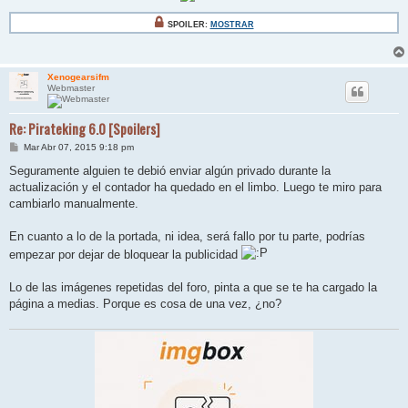
SPOILER:
MOSTRAR
Xenogearsifm
Webmaster
Re: Pirateking 6.0 [Spoilers]
M
Mar Abr 07, 2015 9:18 pm
e
n
Seguramente alguien te debió enviar algún privado durante la
s
actualización y el contador ha quedado en el limbo. Luego te miro para
a
j
cambiarlo manualmente.
e
En cuanto a lo de la portada, ni idea, será fallo por tu parte, podrías
empezar por dejar de bloquear la publicidad
Lo de las imágenes repetidas del foro, pinta a que se te ha cargado la
página a medias. Porque es cosa de una vez, ¿no?