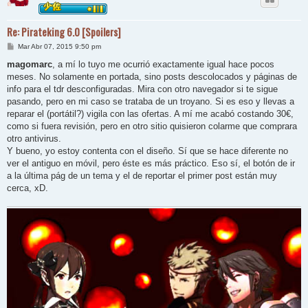
Re: Pirateking 6.0 [Spoilers]
M
Mar Abr 07, 2015 9:50 pm
e
n
magomarc
, a mí lo tuyo me ocurrió exactamente igual hace pocos
s
meses. No solamente en portada, sino posts descolocados y páginas de
a
j
info para el tdr desconfiguradas. Mira con otro navegador si te sigue
e
pasando, pero en mi caso se trataba de un troyano. Si es eso y llevas a
reparar el (portátil?) vigila con las ofertas. A mí me acabó costando 30€,
como si fuera revisión, pero en otro sitio quisieron colarme que comprara
otro antivirus.
Y bueno, yo estoy contenta con el diseño. Sí que se hace diferente no
ver el antiguo en móvil, pero éste es más práctico. Eso sí, el botón de ir
a la última pág de un tema y el de reportar el primer post están muy
cerca, xD.