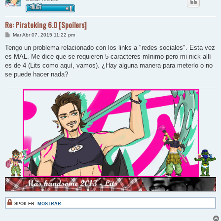
Re: Pirateking 6.0 [Spoilers]
M
Mar Abr 07, 2015 11:22 pm
e
n
Tengo un problema relacionado con los links a "redes sociales". Esta vez
s
es MAL. Me dice que se requieren 5 caracteres mínimo pero mi nick allí
a
j
es de 4 (Lits como aquí, vamos). ¿Hay alguna manera para meterlo o no
e
se puede hacer nada?
SPOILER:
MOSTRAR