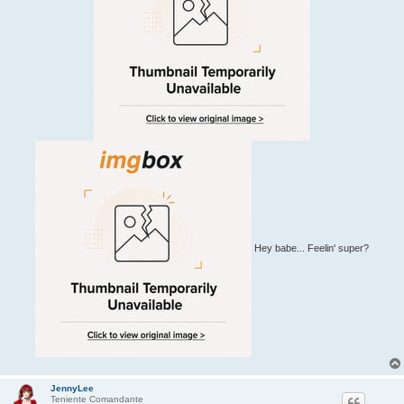
Hey babe... Feelin' super?
JennyLee
Teniente Comandante