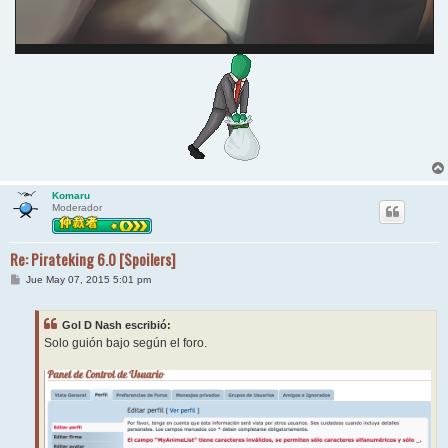
Komaru
Moderador
Re: Pirateking 6.0 [Spoilers]
M
Jue May 07, 2015 5:01 pm
e
n
s
Gol D Nash escribió:
a
j
Solo guión bajo según el foro.
e