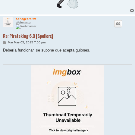
Xenogearsifm
Webmaster
Re: Pirateking 6.0 [Spoilers]
M
Mar May 05, 2015 7:50 pm
e
n
Debería funcionar, se supone que acepta guiones.
s
a
j
e