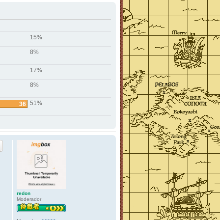
15%
8%
17%
8%
51%
36
redon
Moderador