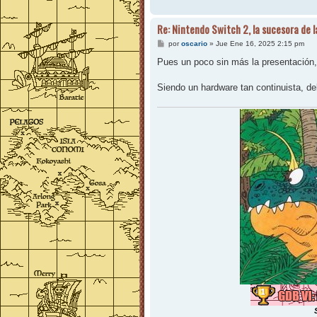
Re: Nintendo Switch 2, la sucesora de 
M
por
oscario
»
Jue Ene 16, 2025 2:15 pm
e
n
Pues un poco sin más la presentación, 
s
a
j
Siendo un hardware tan continuista, de
e