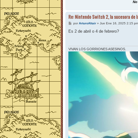
No 
Re: Nintendo Switch 2, la sucesora de 
M
por
ArturoAltair
»
Jue Ene 16, 2025 2:15 p
e
n
Es 2 de abril o 4 de febrero?
s
a
j
e
VIVAN LOS GORRIONES ASESINOS.