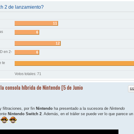
ch 2 de lanzamiento?
11
as
6
12
D en 2-
6
e te
Votos totales:
71
la consola híbrida de Nintendo [5 de Junio
iltraciones, por fin
Nintendo
ha presentado a la sucesora de
Nintendo
mente
Nintendo Switch 2
. Además, en el tráiler se puede ver lo que parece un