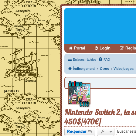
Portal
Login
Regis
Enlaces rápidos
FAQ
Índice general
Otros
Videojuegos
Nintendo Switch 2, la s
450$/470€]
Responder