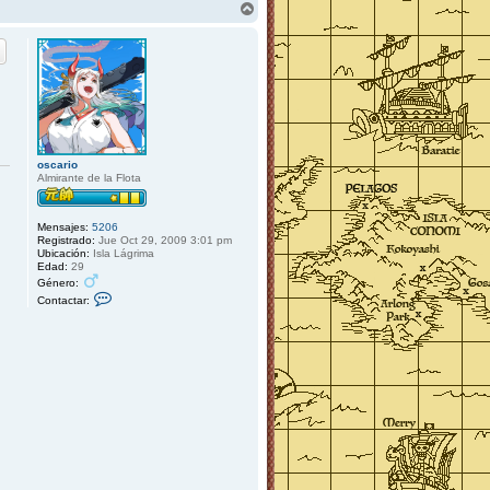
A
r
r
i
b
a
oscario
Almirante de la Flota
Mensajes:
5206
Registrado:
Jue Oct 29, 2009 3:01 pm
Ubicación:
Isla Lágrima
Edad:
29
Género:
C
Contactar:
o
n
t
a
c
t
a
r
o
s
c
a
r
i