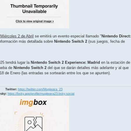
 Miércoles 2 de Abril
se emitirá un evento especial llamado "
Nintendo Direct:
información más detallada sobre
Nintendo Switch 2
(sus juegos, fecha de
025 tendrá lugar la
Nintendo Switch 2 Experience: Madrid
en la estación de
rueba de
Nintendo Switch 2
del que se darán detalles más adelante y al que
 18 de Enero (las entradas se sortearán entre los que se apunten).
Twitter:
https://twitter.com/Mugiwara_23
sky:
https://bsky.app/profile/mugiwara23.bsky.social