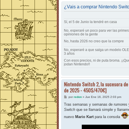
¿Vais a comprar Nintendo Swit
Sí, el 5 de Junio la tendré en casa
No, esperaré un poco para ver las primer
opiniones de la gente
No, hasta 2026 no creo que la compre
No, esperaré a que salga un modelo OLE
3 años
Con esos precios, ni de puta broma. ¡¡Qu
jodan Nintendo!!
Nintendo Switch 2, la sucesora de 
de 2025 - 450$/470€]
M
por
redon
»
Jue Ene 16, 2025 2:03 pm
e
n
Tras semanas y semanas de rumores y f
s
Switch
que se llamará simple y llana
a
j
nuevo
Mario Kart
para la consola
e