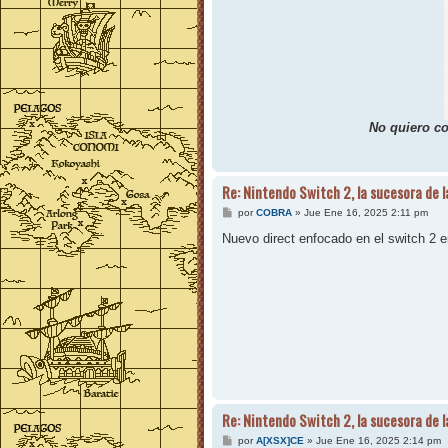
No quiero co
Re: Nintendo Switch 2, la sucesora de 
M
por
COBRA
»
Jue Ene 16, 2025 2:11 pm
e
n
Nuevo direct enfocado en el switch 2 en
s
a
j
e
Re: Nintendo Switch 2, la sucesora de 
M
por
A[XSX]CE
»
Jue Ene 16, 2025 2:14 pm