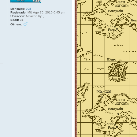
a
Mensajes:
298
Registrado:
Mié Ago 25, 2010 6:45 pm
Ubicación:
Amazon lily ;)
Edad:
31
Género: