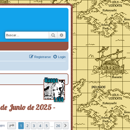
Buscar
Búsqueda avanzada
Registrarse
Login
 de Junio de 2025 -
Página
1
2
1
de
3
26
4
5
26
ajes
Siguiente
…