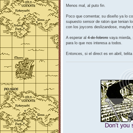
e
n
Menos mal, al puto fin.
s
a
j
Poco que comentar, su diseño ya lo co
e
supuesto sensor de raton que tenian lo
con los joycons deslizandose, maybe si
A esperar al
4 de febrero
vaya mierda, 
para lo que nos interesa a todos.
Entonces, si el direct es en abril, telit
Don't you 