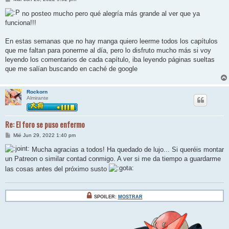
e
n
no posteo mucho pero qué alegría más grande al ver que ya
s
funciona!!!
a
j
e
En estas semanas que no hay manga quiero leerme todos los capítulos
que me faltan para ponerme al día, pero lo disfruto mucho más si voy
leyendo los comentarios de cada capítulo, iba leyendo páginas sueltas
que me salían buscando en caché de google
Rockorn
Almirante
Re: El foro se puso enfermo
M
Mié Jun 29, 2022 1:40 pm
e
n
Mucha agracias a todos! Ha quedado de lujo... Si queréis montar
s
un Patreon o similar contad conmigo. A ver si me da tiempo a guardarme
a
j
las cosas antes del próximo susto
e
SPOILER:
MOSTRAR