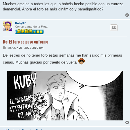
n
Muchas gracias a todos los que lo habéis hecho posible con un currazo
s
demencial. Ahora el foro es más dinámico y paradigmático?
a
j
e
Kuby37
Comandante de la Flota
Re: El foro se puso enfermo
M
Mar Jun 28, 2022 3:10 pm
e
n
Del estrés de no tener foro estas semanas me han salido mis primeras
s
a
canas. Muchas gracias por traerlo de vuelta
j
e