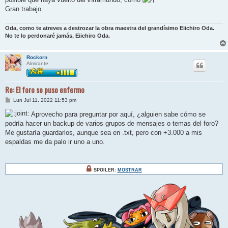
Gran trabajo.
Oda, como te atreves a destrozar la obra maestra del grandísimo Eiichiro Oda.
No te lo perdonaré jamás, Eiichiro Oda.
Rockorn
Almirante
Re: El foro se puso enfermo
M
Lun Jul 11, 2022 11:53 pm
e
n
Aprovecho para preguntar por aquí, ¿alguien sabe cómo se
s
podría hacer un backup de varios grupos de mensajes o temas del foro?
a
j
Me gustaría guardarlos, aunque sea en .txt, pero con +3.000 a mis
e
espaldas me da palo ir uno a uno.
SPOILER:
MOSTRAR