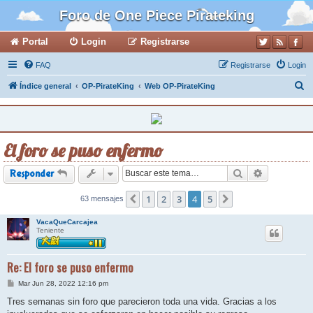
Foro de One Piece Pirateking
Portal
Login
Registrarse
FAQ
Registrarse
Login
B
Índice general
OP-PirateKing
Web OP-PirateKing
u
s
c
El foro se puso enfermo
a
r
Buscar
Búsqueda a
Responder
1
2
3
4
5
63 mensajes
Anterior
Siguiente
VacaQueCarcajea
Teniente
Re: El foro se puso enfermo
M
Mar Jun 28, 2022 12:16 pm
e
n
Tres semanas sin foro que parecieron toda una vida. Gracias a los
s