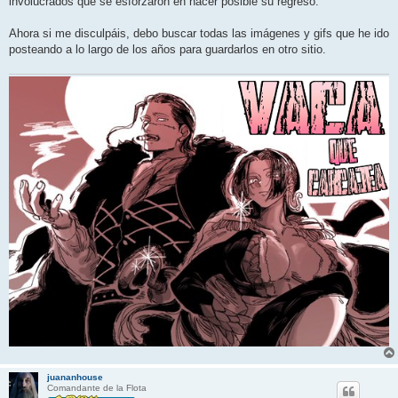
involucrados que se esforzaron en hacer posible su regreso.
a
j
e
Ahora si me disculpáis, debo buscar todas las imágenes y gifs que he ido
posteando a lo largo de los años para guardarlos en otro sitio.
juananhouse
Comandante de la Flota