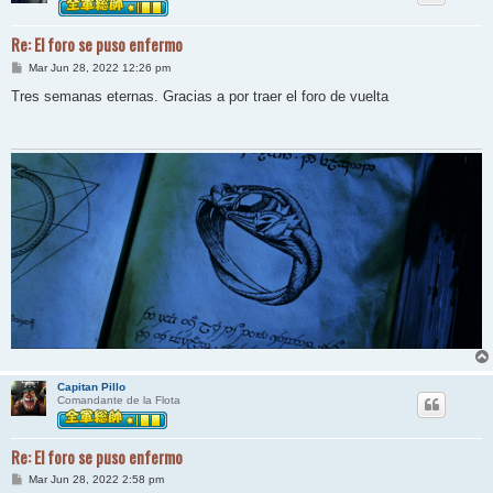
Re: El foro se puso enfermo
M
Mar Jun 28, 2022 12:26 pm
e
n
Tres semanas eternas. Gracias a por traer el foro de vuelta
s
a
j
e
Capitan Pillo
Comandante de la Flota
Re: El foro se puso enfermo
M
Mar Jun 28, 2022 2:58 pm
e