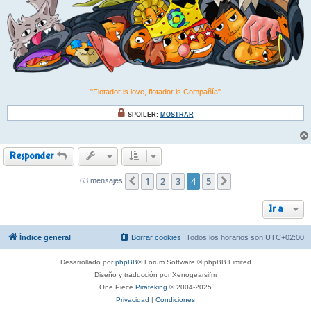
"Flotador is love, flotador is Compañía"
SPOILER:
MOSTRAR
Responder
1
2
3
4
5
63 mensajes
Anterior
Siguiente
Ir a
Índice general
Borrar cookies
Todos los horarios son
UTC+02:00
Desarrollado por
phpBB
® Forum Software © phpBB Limited
Diseño y traducción por Xenogearsifm
One Piece
Pirateking
© 2004-2025
Privacidad
|
Condiciones