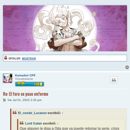
e
SPOILER:
MOSTRAR
Kumadori CP9
Vicealmirante
Re: El foro se puso enfermo
M
Vie Jul 01, 2022 2:32 pm
e
n
s
El_conde_Lucanor
escribió:
↑
a
j
e
Lord Galan
escribió:
↑
Que alguien le diga a Oda que ya puede retomar la serie, crisis