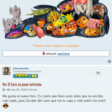
"Flotador is love, flotador is Compañía"
SPOILER:
MOSTRAR
Ciberpiranha
Comandante de la Flota
Re: El foro se puso enfermo
M
Mié Jun 29, 2022 6:23 pm
e
n
Me gusta el nuevo foro. Es cierto que llevo unos años que no escribo
s
casi nada, puto Zscaler del curro que me lo capa y sólo entró vía móvil
a
j
e