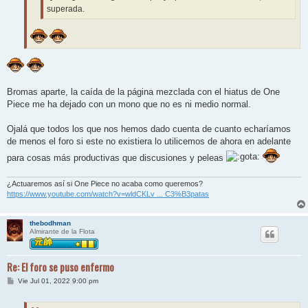
superada.
Bromas aparte, la caída de la página mezclada con el hiatus de One
Piece me ha dejado con un mono que no es ni medio normal.
Ojalá que todos los que nos hemos dado cuenta de cuanto echaríamos
de menos el foro si este no existiera lo utilicemos de ahora en adelante
para cosas más productivas que discusiones y peleas
¿Actuaremos así si One Piece no acaba como queremos?
https://www.youtube.com/watch?v=wldCKLv ... C3%B3patas
thebodhman
Almirante de la Flota
Re: El foro se puso enfermo
M
Vie Jul 01, 2022 9:00 pm
e
n
s