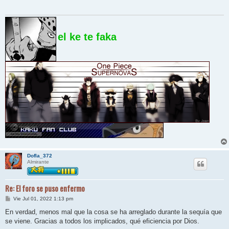
a
j
e
el ke te faka
Dofla_372
Almirante
Re: El foro se puso enfermo
M
Vie Jul 01, 2022 1:13 pm
e
n
En verdad, menos mal que la cosa se ha arreglado durante la sequía que
s
se viene. Gracias a todos los implicados, qué eficiencia por Dios.
a
j