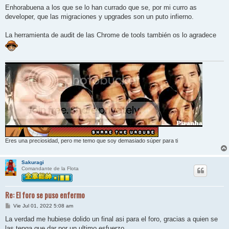
Enhorabuena a los que se lo han currado que se, por mi curro as
developer, que las migraciones y upgrades son un puto infierno.
La herramienta de audit de las Chrome de tools también os lo agradece
Eres una preciosidad, pero me temo que soy demasiado súper para ti
Sakuragi
Comandante de la Flota
Re: El foro se puso enfermo
M
Vie Jul 01, 2022 5:08 am
e
n
La verdad me hubiese dolido un final asi para el foro, gracias a quien se
s
las tenga que dar por un ultimo esfuerzo.