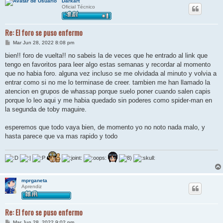
Darkart
Oficial Técnico
Re: El foro se puso enfermo
M
Mar Jun 28, 2022 8:08 pm
e
n
bien!! foro de vuelta!! no sabeis la de veces que he entrado al link que
s
tengo en favoritos para leer algo estas semanas y recordar al momento
a
j
que no habia foro. alguna vez incluso se me olvidada al minuto y volvia a
e
entrar como si no me lo terminase de creer. tambien me han llamado la
atencion en grupos de whassap porque suelo poner cuando salen capis
porque lo leo aqui y me habia quedado sin poderes como spider-man en
la segunda de toby maguire.
esperemos que todo vaya bien, de momento yo no noto nada malo, y
hasta parece que va mas rapido y todo
mprganeta
Aprendiz
Re: El foro se puso enfermo
M
Mar Jun 28, 2022 9:02 pm