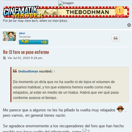
For þe lur may mon lach, when so mon lykez.
oker
Teniente
Re: El foro se puso enfermo
M
Vie Jul 01, 2022 9:18 pm
e
n
s
thebodhman
escribió:
↑
a
j
e
De momento yo diría que no ha vuelto ni de lejos el volumen de
usuarios habitual, y los que estamos hemos vuelto como más
relajados, al estar en medio de un hiatus. Habrá que ver qué pasa
conforme avance el tiempo.
Me parece que a algunos no les ha pillado la vuelta muy relajados
,
pero vamos, en general tienes razón.
Se agradece enormemente a los recuperadores del foro que han hecho
posible que haya vuelto del inframundo, como