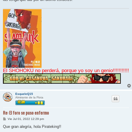
a
j
e
El SHOHOKU no perderá, porque yo soy un genio!!!!!!!!!!!
EsqueleQ15
Almirante de la Flota
Re: El foro se puso enfermo
M
Vie Jul 01, 2022 12:29 pm
e
n
Que gran alegría, hola Pirateking!!
s