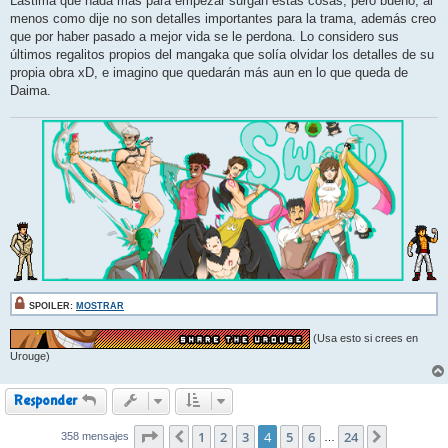
Lástima que nada más para empezar surgan estas cosas, pero bueno, al
menos como dije no son detalles importantes para la trama, además creo
que por haber pasado a mejor vida se le perdona. Lo considero sus
últimos regalitos propios del mangaka que solía olvidar los detalles de su
propia obra xD, e imagino que quedarán más aun en lo que queda de
Daima.
SPOILER:
MOSTRAR
(Usa esto si crees en
Urouge)
Responder
Página
1
4
de
2
24
3
4
5
6
24
358 mensajes
Anterior
Siguiente
…