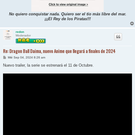
No quiero conquistar nada. Quiero ser el tío más libre del mar.
¡¡¡El Rey de los Piratas!!!
redon
Moderador
Re: Dragon Ball Daima, nuevo Anime que llegará a finales de 2024
M
Mié Sep 04, 2024 8:26 am
e
n
Nuevo trailer, la serie se estrenará el 11 de Octubre.
s
a
j
e