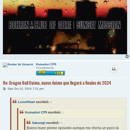
Kumadori CP9
Vicealmirante
Re: Dragon Ball Daima, nuevo Anime que llegará a finales de 2024
M
Sab Oct 12, 2024 7:21 pm
e
n
s
LuxorHeart
escribió:
↑
a
j
e
Kumadori CP9
escribió:
↑
Sakuragi
escribió:
↑
Bueno buen primer episodio aunque me chirria un poco la