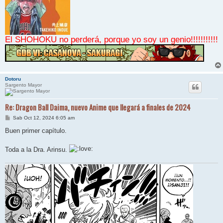
El SHOHOKU no perderá, porque yo soy un genio!!!!!!!!!!!
Dotoru
Sargento Mayor
Re: Dragon Ball Daima, nuevo Anime que llegará a finales de 2024
M
Sab Oct 12, 2024 6:05 am
e
n
Buen primer capítulo.
s
a
j
Toda a la Dra. Arinsu.
e