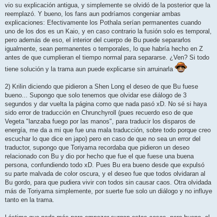
vio su explicación antigua, y simplemente se olvidó de la posterior que la
reemplazó. Y bueno, los fans aun podríamos congeniar ambas
explicaciones: Efectivamente los Pothala serían permanentes cuando
uno de los dos es un Kaio, y en caso contrario la fusión solo es temporal,
pero además de eso, el interior del cuerpo de Bu puede separarlos
igualmente, sean permanentes o temporales, lo que habría hecho en Z
antes de que cumplieran el tiempo normal para separarse. ¿Ven? Si todo
tiene solución y la trama aun puede explicarse sin arruinarla
2) Krilin diciendo que pidieron a Shen Long el deseo de que Bu fuese
bueno... Supongo que solo tenemos que olvidar ese diálogo de 3
segundos y dar vuelta la página como que nada pasó xD. No sé si haya
sido error de traducción en Chrunchyroll (pues recuerdo eso de que
Vegeta "lanzaba fuego por las manos", para traducir los disparos de
energía, me da a mi que fue una mala traducción, sobre todo porque creo
escuchar lo que dice en japo) pero en caso de que no sea un error del
traductor, supongo que Toriyama recordaba que pidieron un deseo
relacionado con Bu y dio por hecho que fue el que fuese una buena
persona, confundiendo todo xD. Pues Bu era bueno desde que expulsó
su parte malvada de color oscura, y el deseo fue que todos olvidaran al
Bu gordo, para que pudiera vivir con todos sin causar caos. Otra olvidada
más de Toriyama simplemente, por suerte fue solo un diálogo y no influye
tanto en la trama.