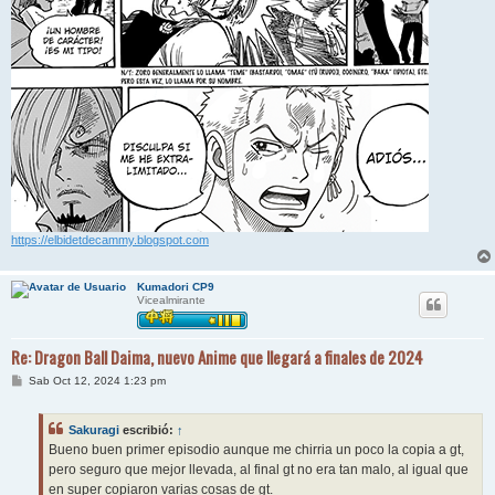
https://elbidetdecammy.blogspot.com
Kumadori CP9
Vicealmirante
Re: Dragon Ball Daima, nuevo Anime que llegará a finales de 2024
M
Sab Oct 12, 2024 1:23 pm
e
n
s
Sakuragi
escribió:
↑
a
j
Bueno buen primer episodio aunque me chirria un poco la copia a gt,
e
pero seguro que mejor llevada, al final gt no era tan malo, al igual que
en super copiaron varias cosas de gt.