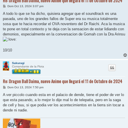
Re: Dragon Ball Daima, nuevo Anime que llegará el 11 de Octubre de 2024
M
Dom Oct 13, 2024 3:07 pm
e
n
A todo lo que se ha dicho, quisiera agregar que el soundtrack es una
s
pasada, uno de los grandes fallos de Super era su musica totalmente
a
j
sosa que te hacia recordar el OVA noventero del Dr Raichi. Aca la musica
e
te pone en total contexto y te deja con la sensacion de estar lidiando con
demonios, especialmente en la conversacion de Gomah con la Dra Arinsu
10/10
Sakuragi
Comandante de la Flota
Re: Dragon Ball Daima, nuevo Anime que llegará el 11 de Octubre de 2024
M
Dom Oct 13, 2024 7:50 pm
e
n
A ver piccolo cuando esta en el palacio de dende, tiene el poder de ver lo
s
que esta pasando, a lo mejor lo dije mal lo de telepatia, pero en la saga
a
j
de cell y buu, si que podia ver los acontecimientos en la tierra sin tocar a
e
dende ni nadie.