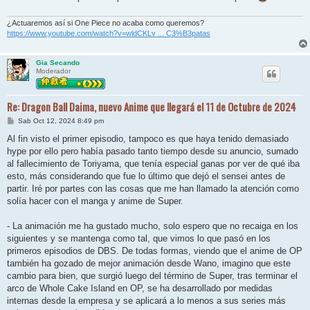
¿Actuaremos así si One Piece no acaba como queremos?
https://www.youtube.com/watch?v=wldCKLv ... C3%B3patas
Gia Secando
Moderador
Re: Dragon Ball Daima, nuevo Anime que llegará el 11 de Octubre de 2024
M
Sab Oct 12, 2024 8:49 pm
e
n
Al fin visto el primer episodio, tampoco es que haya tenido demasiado
s
hype por ello pero había pasado tanto tiempo desde su anuncio, sumado
a
j
al fallecimiento de Toriyama, que tenía especial ganas por ver de qué iba
e
esto, más considerando que fue lo último que dejó el sensei antes de
partir. Iré por partes con las cosas que me han llamado la atención como
solía hacer con el manga y anime de Super.
- La animación me ha gustado mucho, solo espero que no recaiga en los
siguientes y se mantenga como tal, que vimos lo que pasó en los
primeros episodios de DBS. De todas formas, viendo que el anime de OP
también ha gozado de mejor animación desde Wano, imagino que este
cambio para bien, que surgió luego del término de Super, tras terminar el
arco de Whole Cake Island en OP, se ha desarrollado por medidas
internas desde la empresa y se aplicará a lo menos a sus series más