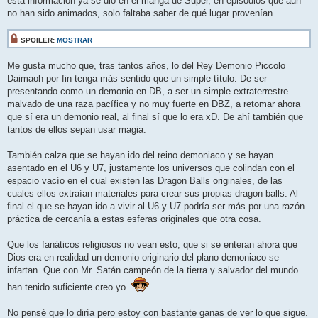
esta información ya se dio en el manga de Super, en episodios que aun
no han sido animados, solo faltaba saber de qué lugar provenían.
SPOILER:
MOSTRAR
Me gusta mucho que, tras tantos años, lo del Rey Demonio Piccolo
Daimaoh por fin tenga más sentido que un simple título. De ser
presentando como un demonio en DB, a ser un simple extraterrestre
malvado de una raza pacífica y no muy fuerte en DBZ, a retomar ahora
que sí era un demonio real, al final sí que lo era xD. De ahí también que
tantos de ellos sepan usar magia.
También calza que se hayan ido del reino demoniaco y se hayan
asentado en el U6 y U7, justamente los universos que colindan con el
espacio vacío en el cual existen las Dragon Balls originales, de las
cuales ellos extraían materiales para crear sus propias dragon balls. Al
final el que se hayan ido a vivir al U6 y U7 podría ser más por una razón
práctica de cercanía a estas esferas originales que otra cosa.
Que los fanáticos religiosos no vean esto, que si se enteran ahora que
Dios era en realidad un demonio originario del plano demoniaco se
infartan. Que con Mr. Satán campeón de la tierra y salvador del mundo
han tenido suficiente creo yo.
No pensé que lo diría pero estoy con bastante ganas de ver lo que sigue.