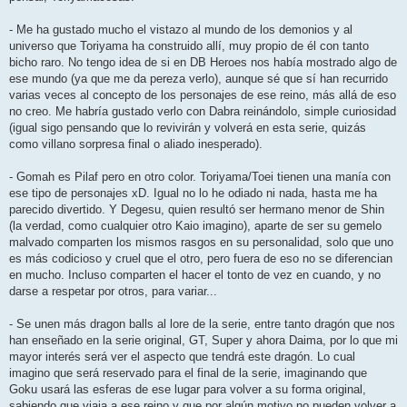
- Me ha gustado mucho el vistazo al mundo de los demonios y al
universo que Toriyama ha construido allí, muy propio de él con tanto
bicho raro. No tengo idea de si en DB Heroes nos había mostrado algo de
ese mundo (ya que me da pereza verlo), aunque sé que sí han recurrido
varias veces al concepto de los personajes de ese reino, más allá de eso
no creo. Me habría gustado verlo con Dabra reinándolo, simple curiosidad
(igual sigo pensando que lo revivirán y volverá en esta serie, quizás
como villano sorpresa final o aliado inesperado).
- Gomah es Pilaf pero en otro color. Toriyama/Toei tienen una manía con
ese tipo de personajes xD. Igual no lo he odiado ni nada, hasta me ha
parecido divertido. Y Degesu, quien resultó ser hermano menor de Shin
(la verdad, como cualquier otro Kaio imagino), aparte de ser su gemelo
malvado comparten los mismos rasgos en su personalidad, solo que uno
es más codicioso y cruel que el otro, pero fuera de eso no se diferencian
en mucho. Incluso comparten el hacer el tonto de vez en cuando, y no
darse a respetar por otros, para variar...
- Se unen más dragon balls al lore de la serie, entre tanto dragón que nos
han enseñado en la serie original, GT, Super y ahora Daima, por lo que mi
mayor interés será ver el aspecto que tendrá este dragón. Lo cual
imagino que será reservado para el final de la serie, imaginando que
Goku usará las esferas de ese lugar para volver a su forma original,
sabiendo que viaja a ese reino y que por algún motivo no pueden volver a