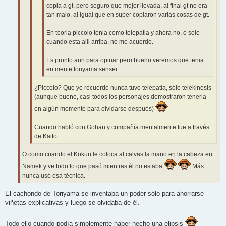
copia a gt, pero seguro que mejor llevada, al final gt no era
tan malo, al igual que en super copiaron varias cosas de gt.
En teoria piccolo tenia como telepatia y ahora no, o solo
cuando esta alli arriba, no me acuerdo.
Es pronto aun para opinar pero bueno veremos que tenia
en mente toriyama sensei.
¿Piccolo? Que yo recuerde nunca tuvo telepatía, sólo telekinesis
(aunque bueno, casi todos los personajes demostraron tenerla
en algún momento para olvidarse después)
Cuando habló con Gohan y compañía mentalmente fue a través
de Kaito
O como cuando el Kokun le coloca al calvas la mano en la cabeza en
Namek y ve todo lo que pasó mientras él no estaba
Más
nunca usó esa técnica.
El cachondo de Toriyama se inventaba un poder sólo para ahorrarse
viñetas explicativas y luego se olvidaba de él.
Todo ello cuando podía simplemente haber hecho una elipsis