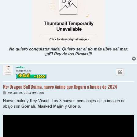
No quiero conquistar nada. Quiero ser el tío más libre del mar.
¡¡¡El Rey de los Piratas!!!
redon
Moderador
Re: Dragon Ball Daima, nuevo Anime que llegará a finales de 2024
M
Vie Jul 19, 2024 9:53 am
e
n
Nuevo trailer y Key Visual. Los 3 nuevos personajes de la imagen de
s
abajo son
Gomah
,
Masked Majin
y
Glorio
.
a
j
e