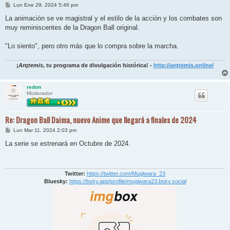
M
Lun Ene 29, 2024 5:46 pm
e
n
La animación se ve magistral y el estilo de la acción y los combates son
s
muy reminiscentes de la Dragon Ball original.
a
j
e
"Lo siento", pero otro más que lo compra sobre la marcha.
¡
Arqtemis
, tu programa de divulgación histórica! -
http://arqtemis.online/
redon
Moderador
Re: Dragon Ball Daima, nuevo Anime que llegará a finales de 2024
M
Lun Mar 11, 2024 2:03 pm
e
n
La serie se estrenará en Octubre de 2024.
s
a
j
e
Twitter:
https://twitter.com/Mugiwara_23
Bluesky:
https://bsky.app/profile/mugiwara23.bsky.social