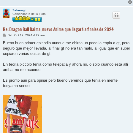
Sakuragi
Comandante de la Flota
Re: Dragon Ball Daima, nuevo Anime que llegará a finales de 2024
M
Sab Oct 12, 2024 4:22 am
e
n
Bueno buen primer episodio aunque me chirria un poco la copia a gt, pero
s
seguro que mejor llevada, al final gt no era tan malo, al igual que en super
a
j
copiaron varias cosas de gt.
e
En teoria piccolo tenia como telepatia y ahora no, o solo cuando esta alli
arriba, no me acuerdo.
Es pronto aun para opinar pero bueno veremos que tenia en mente
toriyama sensei.