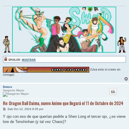
SPOILER:
MOSTRAR
(Usa esto si crees en
Urouge)
Dotoru
Sargento Mayor
Re: Dragon Ball Daima, nuevo Anime que llegará el 11 de Octubre de 2024
M
Sab Oct 12, 2024 9:35 pm
e
n
Y ojo con eso de que querían pedirle a Shen Long el tercer ojo, ¿se viene
s
lore de Tenshinhan (y tal vez Chaos)?
a
j