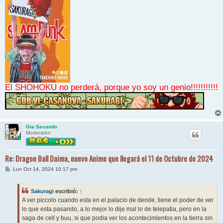
El SHOHOKU no perderá, porque yo soy un genio!!!!!!!!!!!
Gia Secando
Moderador
Re: Dragon Ball Daima, nuevo Anime que llegará el 11 de Octubre de 2024
M
Lun Oct 14, 2024 10:17 pm
e
n
s
Sakuragi
escribió:
↑
a
j
A ver piccolo cuando esta en el palacio de dende, tiene el poder de ver
e
lo que esta pasando, a lo mejor lo dije mal lo de telepatia, pero en la
saga de cell y buu, si que podia ver los acontecimientos en la tierra sin