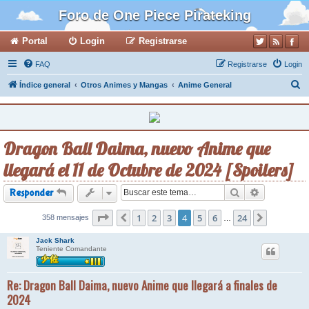
Foro de One Piece Pirateking
Portal
Login
Registrarse
FAQ
Registrarse
Login
B
Índice general
Otros Animes y Mangas
Anime General
u
s
c
Dragon Ball Daima, nuevo Anime que
a
llegará el 11 de Octubre de 2024 [Spoilers]
r
Buscar
Búsqueda a
Responder
Página
1
4
de
2
24
3
4
5
6
24
358 mensajes
Anterior
Siguiente
…
Jack Shark
Teniente Comandante
Re: Dragon Ball Daima, nuevo Anime que llegará a finales de
2024