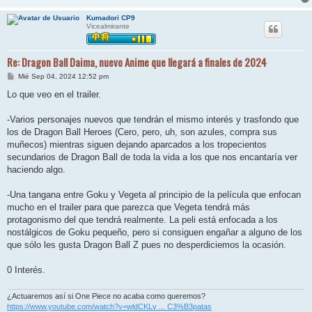
Kumadori CP9
Vicealmirante
Re: Dragon Ball Daima, nuevo Anime que llegará a finales de 2024
M
Mié Sep 04, 2024 12:52 pm
e
n
Lo que veo en el trailer.
s
a
j
-Varios personajes nuevos que tendrán el mismo interés y trasfondo que
e
los de Dragon Ball Heroes (Cero, pero, uh, son azules, compra sus
muñecos) mientras siguen dejando aparcados a los tropecientos
secundarios de Dragon Ball de toda la vida a los que nos encantaría ver
haciendo algo.
-Una tangana entre Goku y Vegeta al principio de la película que enfocan
mucho en el trailer para que parezca que Vegeta tendrá más
protagonismo del que tendrá realmente. La peli está enfocada a los
nostálgicos de Goku pequeño, pero si consiguen engañar a alguno de los
que sólo les gusta Dragon Ball Z pues no desperdiciemos la ocasión.
0 Interés.
¿Actuaremos así si One Piece no acaba como queremos?
https://www.youtube.com/watch?v=wldCKLv ... C3%B3patas