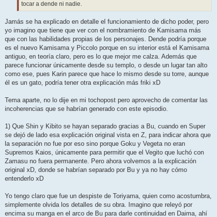
tocar a dende ni nadie.
Jamás se ha explicado en detalle el funcionamiento de dicho poder, pero
yo imagino que tiene que ver con el nombramiento de Kamisama más
que con las habilidades propias de los personajes. Dende podría porque
es el nuevo Kamisama y Piccolo porque en su interior está el Kamisama
antiguo, en teoría claro, pero es lo que mejor me calza. Además que
parece funcionar únicamente desde su templo, o desde un lugar tan alto
como ese, pues Karin parece que hace lo mismo desde su torre, aunque
él es un gato, podría tener otra explicación más friki xD
Tema aparte, no lo dije en mi tochopost pero aprovecho de comentar las
incoherencias que se habrían generado con este episodio.
1) Que Shin y Kibito se hayan separado gracias a Bu, cuando en Super
se dejó de lado esa explicación original vista en Z, para indicar ahora que
la separación no fue por eso sino porque Goku y Vegeta no eran
Supremos Kaios, únicamente para permitir que el Vegito que luchó con
Zamasu no fuera permanente. Pero ahora volvemos a la explicación
original xD, donde se habrían separado por Bu y ya no hay cómo
entenderlo xD
Yo tengo claro que fue un despiste de Toriyama, quien como acostumbra,
simplemente olvida los detalles de su obra. Imagino que releyó por
encima su manga en el arco de Bu para darle continuidad en Daima, ahí