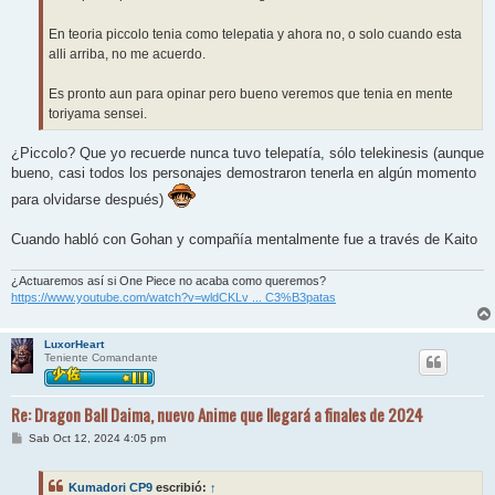
En teoria piccolo tenia como telepatia y ahora no, o solo cuando esta
alli arriba, no me acuerdo.
Es pronto aun para opinar pero bueno veremos que tenia en mente
toriyama sensei.
¿Piccolo? Que yo recuerde nunca tuvo telepatía, sólo telekinesis (aunque
bueno, casi todos los personajes demostraron tenerla en algún momento
para olvidarse después)
Cuando habló con Gohan y compañía mentalmente fue a través de Kaito
¿Actuaremos así si One Piece no acaba como queremos?
https://www.youtube.com/watch?v=wldCKLv ... C3%B3patas
LuxorHeart
Teniente Comandante
Re: Dragon Ball Daima, nuevo Anime que llegará a finales de 2024
M
Sab Oct 12, 2024 4:05 pm
e
n
s
Kumadori CP9
escribió:
↑
a