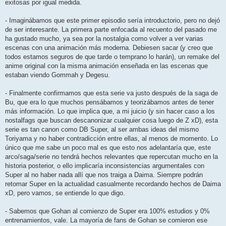
exitosas por igual medida.
- Imaginábamos que este primer episodio sería introductorio, pero no dejó
de ser interesante. La primera parte enfocada al recuento del pasado me
ha gustado mucho, ya sea por la nostalgia como volver a ver varias
escenas con una animación más moderna. Debiesen sacar (y creo que
todos estamos seguros de que tarde o temprano lo harán), un remake del
anime original con la misma animación enseñada en las escenas que
estaban viendo Gommah y Degesu.
- Finalmente confirmamos que esta serie va justo después de la saga de
Bu, que era lo que muchos pensábamos y teorizábamos antes de tener
más información. Lo que implica que, a mi juicio (y sin hacer caso a los
nostalfags que buscan descanonizar cualquier cosa luego de Z xD), esta
serie es tan canon como DB Super, al ser ambas ideas del mismo
Toriyama y no haber contradicción entre ellas, al menos de momento. Lo
único que me sabe un poco mal es que esto nos adelantaría que, este
arco/saga/serie no tendrá hechos relevantes que repercutan mucho en la
historia posterior, o ello implicaría inconsistencias argumentales con
Super al no haber nada allí que nos traiga a Daima. Siempre podrán
retomar Super en la actualidad casualmente recordando hechos de Daima
xD, pero vamos, se entiende lo que digo.
- Sabemos que Gohan al comienzo de Super era 100% estudios y 0%
entrenamientos, vale. La mayoría de fans de Gohan se comieron ese