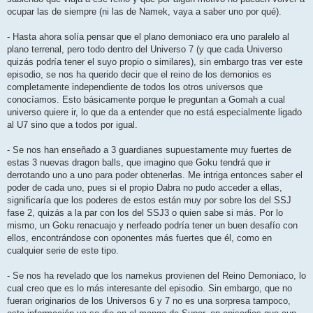
ocupar las de siempre (ni las de Namek, vaya a saber uno por qué).
- Hasta ahora solía pensar que el plano demoniaco era uno paralelo al
plano terrenal, pero todo dentro del Universo 7 (y que cada Universo
quizás podría tener el suyo propio o similares), sin embargo tras ver este
episodio, se nos ha querido decir que el reino de los demonios es
completamente independiente de todos los otros universos que
conocíamos. Esto básicamente porque le preguntan a Gomah a cual
universo quiere ir, lo que da a entender que no está especialmente ligado
al U7 sino que a todos por igual.
- Se nos han enseñado a 3 guardianes supuestamente muy fuertes de
estas 3 nuevas dragon balls, que imagino que Goku tendrá que ir
derrotando uno a uno para poder obtenerlas. Me intriga entonces saber el
poder de cada uno, pues si el propio Dabra no pudo acceder a ellas,
significaría que los poderes de estos están muy por sobre los del SSJ
fase 2, quizás a la par con los del SSJ3 o quien sabe si más. Por lo
mismo, un Goku renacuajo y nerfeado podría tener un buen desafío con
ellos, encontrándose con oponentes más fuertes que él, como en
cualquier serie de este tipo.
- Se nos ha revelado que los namekus provienen del Reino Demoniaco, lo
cual creo que es lo más interesante del episodio. Sin embargo, que no
fueran originarios de los Universos 6 y 7 no es una sorpresa tampoco,