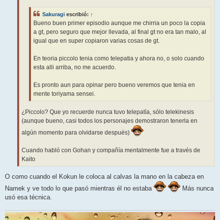
j
e
Sakuragi
escribió:
↑
Bueno buen primer episodio aunque me chirria un poco la copia
a gt, pero seguro que mejor llevada, al final gt no era tan malo, al
igual que en super copiaron varias cosas de gt.
En teoria piccolo tenia como telepatia y ahora no, o solo cuando
esta alli arriba, no me acuerdo.
Es pronto aun para opinar pero bueno veremos que tenia en
mente toriyama sensei.
¿Piccolo? Que yo recuerde nunca tuvo telepatía, sólo telekinesis
(aunque bueno, casi todos los personajes demostraron tenerla en
algún momento para olvidarse después)
Cuando habló con Gohan y compañía mentalmente fue a través de
Kaito
O como cuando el Kokun le coloca al calvas la mano en la cabeza en
Namek y ve todo lo que pasó mientras él no estaba
Más nunca
usó esa técnica.