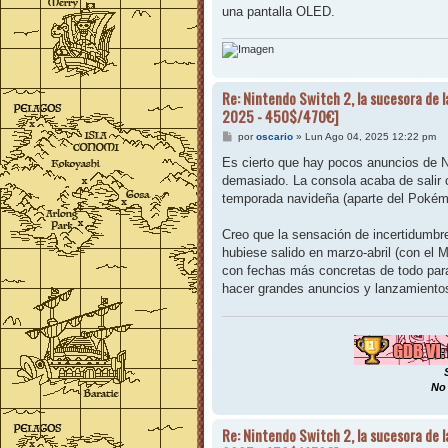
una pantalla OLED.
Re: Nintendo Switch 2, la sucesora de l
2025 - 450$/470€]
M
por
oscario
»
Lun Ago 04, 2025 12:22 pm
e
n
Es cierto que hay pocos anuncios de 
s
demasiado. La consola acaba de salir
a
j
temporada navideña (aparte del Pokém
e
Creo que la sensación de incertidumbre
hubiese salido en marzo-abril (con el 
con fechas más concretas de todo para
hacer grandes anuncios y lanzamientos
No 
Re: Nintendo Switch 2, la sucesora de l