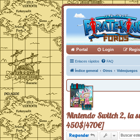
Portal
Login
Regis
Enlaces rápidos
FAQ
Índice general
Otros
Videojuegos
Nintendo Switch 2, la s
450$/470€]
Responder