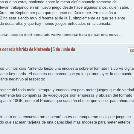
so que no estoy poniendo sobre la mesa algún anuncio sorpresa de
levan trabajando en un nuevo juego desde hace algunos años, quien sabe,
irect en Septiembre para que se lance en Diciembre. En relación a
2 no esta siendo muy diferente al de la 1, simplemente es que se siente
e desarrollo, y que hay menos juegos enfocados en la consola.
s temas, despues de mi nunca nadie vuelve a comentar hasta que sale tema nuevo .-.
a consola híbrida de Nintendo [5 de Junio de
os últimos dias Nintendo lanzó una encuesta sobre el formato físico vs digita
game-key cards. El caso es que parece que ya lo quitaron ayer, lo que puede
tante negativo al respecto:
parece del todo malo, siempre y cuando sea para meter juegos que de verdad
viamente las compañías de videojuegos son empresas y abusan del formato
cupan ni 10GB, como el Pacman que sacarán el mes que viene, para ahorrars
do esto de la encuesta me esperaré antes de comprarme cualquier juego en
do que sacaran tarjetas de una capacidad más modesta para meter enteros