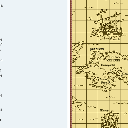
ia
ue
n"
s
as
o
os
rd
os
r