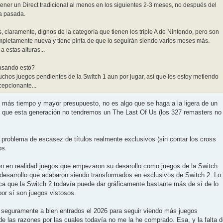
tener un Direct tradicional al menos en los siguientes 2-3 meses, no después del
a pasada.
claramente, dignos de la categoría que tienen los triple A de Nintendo, pero son
mpletamente nueva y tiene pinta de que lo seguirán siendo varios meses más.
a estas alturas...
pasando esto?
chos juegos pendientes de la Switch 1 aun por jugar, así que les estoy metiendo
epcionante...
e más tiempo y mayor presupuesto, no es algo que se haga a la ligera de un
o, que esta generación no tendremos un The Last Of Us (los 327 remasters no
problema de escasez de títulos realmente exclusivos (sin contar los cross
os.
n en realidad juegos que empezaron su desarollo como juegos de la Switch
u desarrollo que acabaron siendo transformados en exclusivos de Switch 2. Lo
fica que la Switch 2 todavía puede dar gráficamente bastante más de sí de lo
or sí son juegos vistosos.
 seguramente a bien entrados el 2026 para seguir viendo más juegos
e las razones por las cuales todavía no me la he comprado. Esa, y la falta 