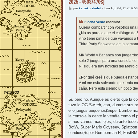
2025 - 450$/470€]
M
por
kaizoku skelet
»
Lun Ago 04, 2025 6:5
e
n
s
Flecha Verde
escribió:
↑
a
j
Quería compartir con vosotros una
e
¿No os parece que el catálogo de S
y no tiene pinta de que vayamos a 
Third Party Showcase de la seman
MK World y Bananza son juegardos, 
solo 2 juegos para una consola co
Ni siquiera hay noticias del Metroid 
¿Por qué creéis que pueda estar 
A mi me está salvando que tenía mu
caña. Pero está siendo un poco dec
Si, pero no. Aunque es cierto que la c
tuvo la OG Switch, esa, durante sus p
ello juegos pequeños(Super Bomberman
la consola la gente la vendía como el 
si nos vamos mas lejos, durante todo 
BotW, Super Mario Odyssey, Splatoon 
e indies(Super Bomberman R, FastRMX