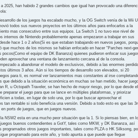
 a 2025, han habido 2 grandes cambios que igual han provocado una diferenc
ola:
desarrollo de los juegos ha escalado mucho, y la OG Switch venía de la Wii U
ovió todos sus nuevos proyectos en los últimos años para enfocarlos a la
iento mas consecutivo entre sus equipos. La Switch 1 no tuvo ese nivel de
os internos de Nintendo probablemente apenas empezaron a trabajar en sus
 desde hace 1 o 2 años(Si es que estaban trabajando en nuevos juegos, porq
ió que muchos de los mismos se habían enfocado en hacer "Parches next-ge
os pocos(Como el equipo de DK Bananza) quienes pudieron enfocar sus juego
eden aprovechar una ventana de lanzamiento cercana al de la consola.
empezado a abandonar el modelo de exclusivos, debido a las enormes perdid
os últimos 3 años. Aún si los tiempos de desarrollo son elevados, si 20
egos para ti, es normal ver lanzamientos mas constantes al irse completand
es que debido a la situación económica en muchas se han metido, hacer jueg
n R, u Octopath Traveler, se han hecho de mayor riesgo, por lo que desde el
e preparar el juego para que se lance en múltiples plataformas, y priorizar
icien a todas, en lugar de solo una, por lo que buscar aprovechar el
 tan rentable si solo beneficia una versión. Debido a todo esto es que las 3
 en ports de juegos, que en juegos nuevos.
 la NSW2 esta en una mucho peor situación que la 1. Si lo piensas bien, en l
e juegos buenos contendientes a GotY, tales como MKW, y DK Bananza, así
s programados otros juegos importantes, tales como PLZA o HK Silksong, po
sigue programado para este año, y todo apunta a que puede que llegue