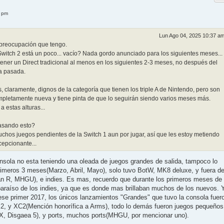
0 pm
Lun Ago 04, 2025 10:37 a
 preocupación que tengo.
witch 2 está un poco... vacío? Nada gordo anunciado para los siguientes meses...
tener un Direct tradicional al menos en los siguientes 2-3 meses, no después del
a pasada.
claramente, dignos de la categoría que tienen los triple A de Nintendo, pero son
mpletamente nueva y tiene pinta de que lo seguirán siendo varios meses más.
a estas alturas...
pasando esto?
chos juegos pendientes de la Switch 1 aun por jugar, así que les estoy metiendo
epcionante...
onsola no esta teniendo una oleada de juegos grandes de salida, tampoco lo
rimeros 3 meses(Marzo, Abril, Mayo), solo tuvo BotW, MK8 deluxe, y fuera d
 R, MHGU), e indies. Es mas, recuerdo que durante los primeros meses de
paraíso de los indies, ya que es donde mas brillaban muchos de los nuevos. 
ese primer 2017, los únicos lanzamientos "Grandes" que tuvo la consola fuer
2, y XC2(Mención honorífica a Arms), todo lo demás fueron juegos pequeños
, Disgaea 5), y ports, muchos ports(MHGU, por mencionar uno).