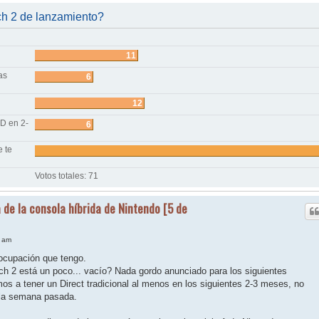
ch 2 de lanzamiento?
11
as
6
12
D en 2-
6
e te
Votos totales:
71
 de la consola híbrida de Nintendo [5 de
7 am
ocupación que tengo.
ch 2 está un poco... vacío? Nada gordo anunciado para los siguientes
os a tener un Direct tradicional al menos en los siguientes 2-3 meses, no
 la semana pasada.