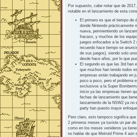
Por supuesto, cabe notar que de 2017,
notable en el lanzamiento de esta cons
El primero es que el tiempo de 
donde Nintendo prácticamente m
nueva, permientiendo un lanzam
fracaso, y muchos de los equip
juegos enfocados a la Switch 2
recuerdo hace tiempo se anunc
de sus juegos), siendo solo un
desde hace años, por lo que pu
El segundo es que las 3rd han 
que muchos han tenido todos est
empresas están trabajando en ju
poco a poco, pero el problema 
exclusivos a la Super Bomberma
inicio ya las empresas tienen qu
fechas de lanzamiento que benef
lanzamiento de la NSW2 ya no es
party han puesto mayor enfoque
Pero claro, esto tampoco significa que
2 primeros meses ya tuviste un par d
como en los meses venideros ya tiene
no hablar de que Metroid Prime 4 aún 