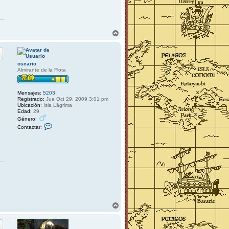
A
r
r
i
b
oscario
a
Almirante de la Flota
Mensajes:
5203
Registrado:
Jue Oct 29, 2009 3:01 pm
Ubicación:
Isla Lágrima
Edad:
29
Género:
C
Contactar:
o
n
t
a
c
t
a
r
o
s
c
a
r
A
i
r
o
r
i