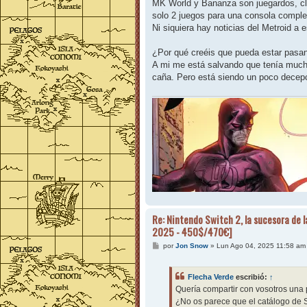
MK World y Bananza son juegardos, clar
solo 2 juegos para una consola comple
Ni siquiera hay noticias del Metroid a e
¿Por qué creéis que pueda estar pasa
A mi me está salvando que tenía mucho
caña. Pero está siendo un poco decepc
Re: Nintendo Switch 2, la sucesora de l
2025 - 450$/470€]
M
por
Jon Snow
»
Lun Ago 04, 2025 11:58 am
e
n
s
Flecha Verde
escribió:
↑
a
j
Quería compartir con vosotros una
e
¿No os parece que el catálogo de S