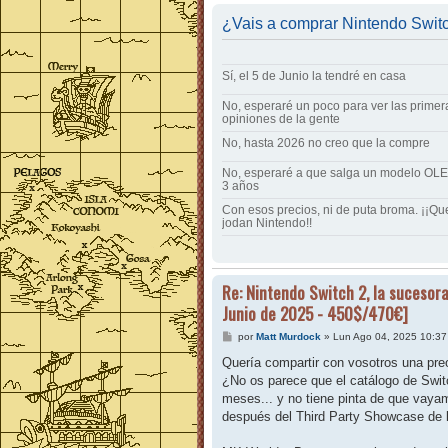
¿Vais a comprar Nintendo Swit
Sí, el 5 de Junio la tendré en casa
No, esperaré un poco para ver las primer
opiniones de la gente
No, hasta 2026 no creo que la compre
No, esperaré a que salga un modelo OLE
3 años
Con esos precios, ni de puta broma. ¡¡Qu
jodan Nintendo!!
Re: Nintendo Switch 2, la sucesora
Junio de 2025 - 450$/470€]
M
por
Matt Murdock
»
Lun Ago 04, 2025 10:3
e
n
Quería compartir con vosotros una pre
s
¿No os parece que el catálogo de Swit
a
j
meses... y no tiene pinta de que vayam
e
después del Third Party Showcase de