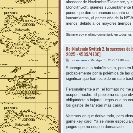
alrededor de Noviembre/Diciembre, y e
MonolithSoft, quienes supuestamente l
puede que den un anuncio durante un D
lanzamientos, el primer año de la NSW
menos, debido a los mayores tiempos d
Siempre soy el ultimo comentario en todos lo
Re: Nintendo Switch 2, la sucesora de l
2025 - 450$/470€]
M
por
oscario
»
Mar Ago 05, 2025 11:08 am
e
n
Supongo que lo habréis visto, pero en l
s
probablemente por la polémica de las 
a
j
significar que han recibido un ratio bas
e
Personalmente a mí el formato no me 
ocupen mucho. El problema es que ob
obligándote a bajarte juegos que no o
los gastos de tarjetas más caras.
Veremos en que deriva todo, pero vien
game key card. Ya se viene especulan
juegos que no ocupen demasiado.