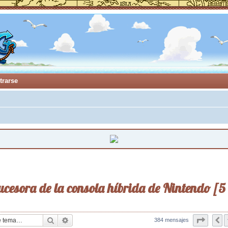
trarse
ucesora de la consola híbrida de Nintendo [5
Buscar
Búsqueda avanzada
Página
384 mensajes
A