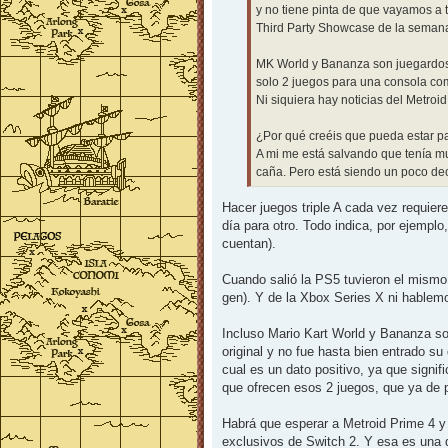
y no tiene pinta de que vayamos a 
Third Party Showcase de la seman
MK World y Bananza son juegardos, 
solo 2 juegos para una consola co
Ni siquiera hay noticias del Metroid 
¿Por qué creéis que pueda estar 
A mi me está salvando que tenía mu
caña. Pero está siendo un poco dec
Hacer juegos triple A cada vez requier
día para otro. Todo indica, por ejempl
cuentan).
Cuando salió la PS5 tuvieron el mismo 
gen). Y de la Xbox Series X ni hablem
Incluso Mario Kart World y Bananza so
original y no fue hasta bien entrado s
cual es un dato positivo, ya que signi
que ofrecen esos 2 juegos, que ya de p
Habrá que esperar a Metroid Prime 4 y
exclusivos de Switch 2. Y esa es una d