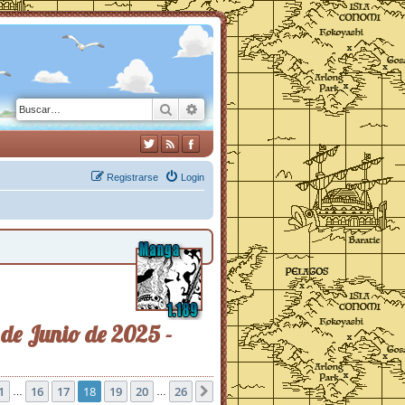
Buscar
Búsqueda avanzada
Registrarse
Login
 de Junio de 2025 -
1
18
de
16
26
17
18
19
20
26
nterior
Siguiente
…
…