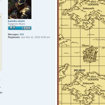
b
a
m
kaizoku skelet
Sargento Mayor
Mensajes:
968
Registrado:
Jue Nov 11, 2010 8:06 am
e
Y
on