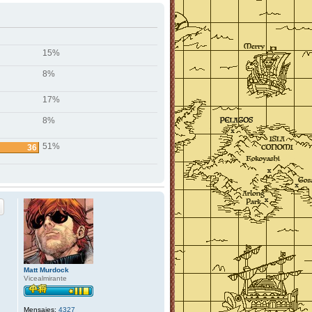
15%
8%
17%
8%
51%
36
Matt Murdock
Vicealmirante
Mensajes:
4327