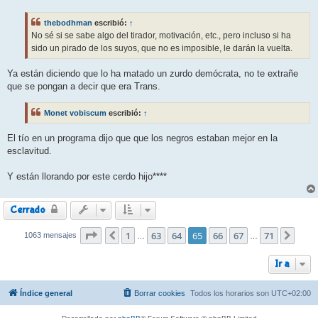
n
s
thebodhman
escribió:
↑
a
j
No sé si se sabe algo del tirador, motivación, etc., pero incluso si ha
e
sido un pirado de los suyos, que no es imposible, le darán la vuelta.
Ya están diciendo que lo ha matado un zurdo demócrata, no te extrañe
que se pongan a decir que era Trans.
Monet vobiscum
escribió:
↑
El tío en un programa dijo que que los negros estaban mejor en la
esclavitud.
Y están llorando por este cerdo hijo****
Cerrado
Página
1
65
de
63
71
64
65
66
67
71
1063 mensajes
Anterior
Sigui
…
…
Ir a
Índice general
Borrar cookies
Todos los horarios son
UTC+02:00