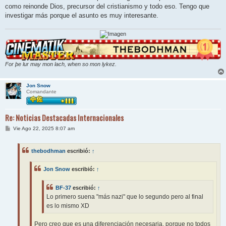
como reinonde Dios, precursor del cristianismo y todo eso. Tengo que
investigar más porque el asunto es muy interesante.
For þe lur may mon lach, when so mon lykez.
Jon Snow
Comandante
Re: Noticias Destacadas Internacionales
M
Vie Ago 22, 2025 8:07 am
e
n
s
thebodhman
escribió:
↑
a
j
e
Jon Snow
escribió:
↑
BF-37
escribió:
↑
Lo primero suena "más nazi" que lo segundo pero al final
es lo mismo XD
Pero creo que es una diferenciación necesaria, porque no todos