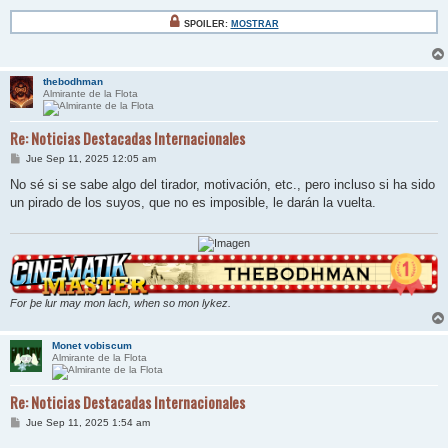
SPOILER:
MOSTRAR
thebodhman
Almirante de la Flota
Re: Noticias Destacadas Internacionales
M
Jue Sep 11, 2025 12:05 am
e
n
No sé si se sabe algo del tirador, motivación, etc., pero incluso si ha sido
s
un pirado de los suyos, que no es imposible, le darán la vuelta.
a
j
e
For þe lur may mon lach, when so mon lykez.
Monet vobiscum
Almirante de la Flota
Re: Noticias Destacadas Internacionales
M
Jue Sep 11, 2025 1:54 am
e
n