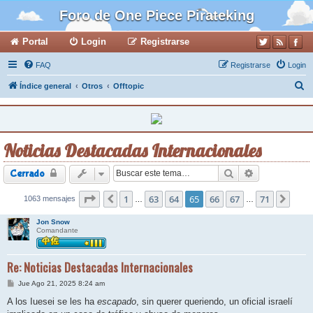
Foro de One Piece Pirateking
Portal
Login
Registrarse
FAQ
Registrarse
Login
B
Índice general
Otros
Offtopic
u
s
c
Noticias Destacadas Internacionales
a
r
Buscar
Búsqueda ava
Cerrado
Página
1
65
de
63
71
64
65
66
67
71
1063 mensajes
Anterior
Sigui
…
…
Jon Snow
Comandante
Re: Noticias Destacadas Internacionales
M
Jue Ago 21, 2025 8:24 am
e
n
A los Iuesei se les ha
escapado
, sin querer queriendo, un oficial israelí
s