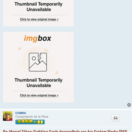
COBRA
Comandante de la Flota
Re: Marvel Tōkon: Fighting Souls desarrollado por Arc System Works [PS5