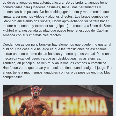
n
Lo de este juego es una auténtica locura. Se ve brutal y, aunque tiene
s
comodidades para jugadores casuales, tiene unas herramientas y
a
j
mecánicas bien pulidas. No he podido jugar la beta y me he tenido que
e
limitar a ver muchos vídeos y algunos directos. Los largos combos de
Star-Lord encajando dos súpers, Doom aprovechando su barrera hacer
rebotar al oponente y extender sus golpes (me recuerda a Urien de Street
Fighter) o la inesperada utilidad que puede tener el escudo del Capitán
América con sus imprevisibles rebotes.
Quedan cosas por pulir, también hay elementos que pueden no gustar al
público. Una cosa que he leído es que las transiciones de escenarios
cortan un poco el ritmo de las batallas y siento que es verdad. Y es una
mecánica vital del juego, ya que así desbloqueas las asistencias.
También, en principio, se ven muy abusivos los combos automáticos.
Habrá que ver lo que tocan y el resultado final cuando salga el juego. Por
ahora, tiene a muchísimos jugadores con los ojos puestos encima. Muy
comprensible.