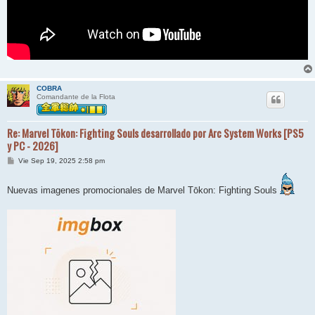
COBRA
Comandante de la Flota
Re: Marvel Tōkon: Fighting Souls desarrollado por Arc System Works [PS5
y PC - 2026]
M
Vie Sep 19, 2025 2:58 pm
e
n
s
Nuevas imagenes promocionales de Marvel Tōkon: Fighting Souls
a
j
e