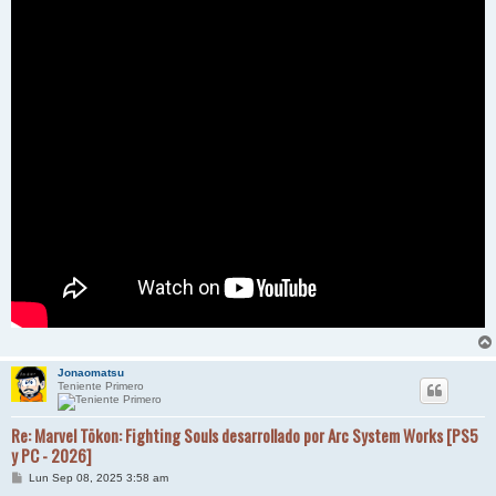
Jonaomatsu
Teniente Primero
Re: Marvel Tōkon: Fighting Souls desarrollado por Arc System Works [PS5
y PC - 2026]
M
Lun Sep 08, 2025 3:58 am
e