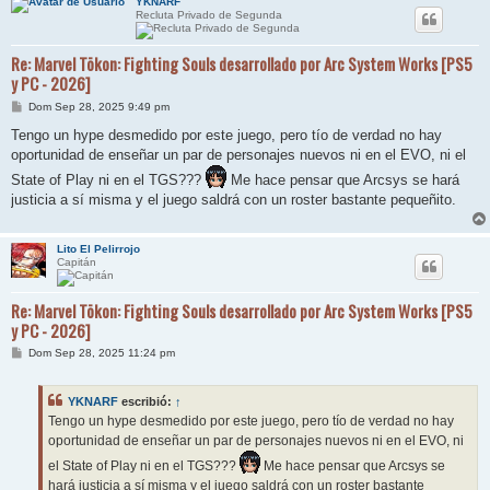
YKNARF
Recluta Privado de Segunda
Re: Marvel Tōkon: Fighting Souls desarrollado por Arc System Works [PS5
y PC - 2026]
M
Dom Sep 28, 2025 9:49 pm
e
n
Tengo un hype desmedido por este juego, pero tío de verdad no hay
s
oportunidad de enseñar un par de personajes nuevos ni en el EVO, ni el
a
j
State of Play ni en el TGS???
Me hace pensar que Arcsys se hará
e
justicia a sí misma y el juego saldrá con un roster bastante pequeñito.
Lito El Pelirrojo
Capitán
Re: Marvel Tōkon: Fighting Souls desarrollado por Arc System Works [PS5
y PC - 2026]
M
Dom Sep 28, 2025 11:24 pm
e
n
s
YKNARF
escribió:
↑
a
j
Tengo un hype desmedido por este juego, pero tío de verdad no hay
e
oportunidad de enseñar un par de personajes nuevos ni en el EVO, ni
el State of Play ni en el TGS???
Me hace pensar que Arcsys se
hará justicia a sí misma y el juego saldrá con un roster bastante