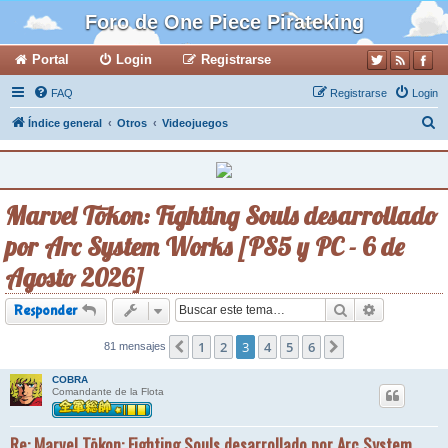
Foro de One Piece Pirateking
Portal
Login
Registrarse
FAQ
Registrarse
Login
B
Índice general
Otros
Videojuegos
u
s
c
Marvel Tōkon: Fighting Souls desarrollado
a
por Arc System Works [PS5 y PC - 6 de
r
Agosto 2026]
Buscar
Búsqueda a
Responder
1
2
3
4
5
6
81 mensajes
Anterior
Siguiente
COBRA
Comandante de la Flota
Re: Marvel Tōkon: Fighting Souls desarrollado por Arc System