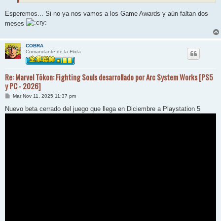
Esperemos... Si no ya nos vamos a los Game Awards y aún faltan dos
meses
COBRA
Comandante de la Flota
Re: Marvel Tōkon: Fighting Souls desarrollado por Arc System Works [PS5
y PC - 2026]
M
Mar Nov 11, 2025 11:37 pm
e
n
Nuevo beta cerrado del juego que llega en Diciembre a Playstation 5
s
a
j
e