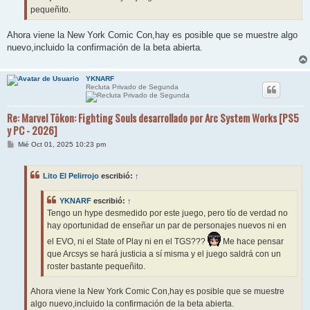
pequeñito.
Ahora viene la New York Comic Con,hay es posible que se muestre algo
nuevo,incluido la confirmación de la beta abierta.
YKNARF
Recluta Privado de Segunda
Re: Marvel Tōkon: Fighting Souls desarrollado por Arc System Works [PS5
y PC - 2026]
M
Mié Oct 01, 2025 10:23 pm
e
n
s
Lito El Pelirrojo
escribió:
↑
a
j
e
YKNARF
escribió:
↑
Tengo un hype desmedido por este juego, pero tío de verdad no
hay oportunidad de enseñar un par de personajes nuevos ni en
el EVO, ni el State of Play ni en el TGS???
Me hace pensar
que Arcsys se hará justicia a sí misma y el juego saldrá con un
roster bastante pequeñito.
Ahora viene la New York Comic Con,hay es posible que se muestre
algo nuevo,incluido la confirmación de la beta abierta.