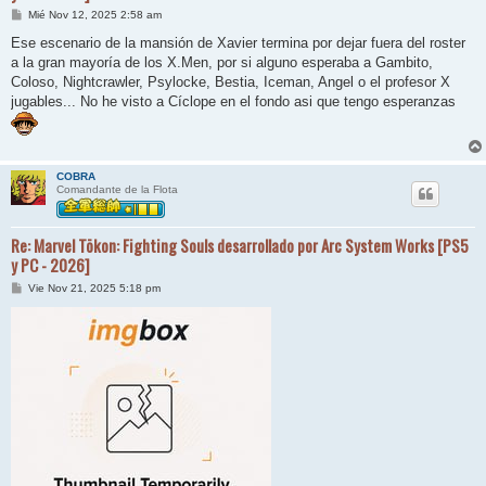
M
Mié Nov 12, 2025 2:58 am
e
n
Ese escenario de la mansión de Xavier termina por dejar fuera del roster
s
a la gran mayoría de los X.Men, por si alguno esperaba a Gambito,
a
j
Coloso, Nightcrawler, Psylocke, Bestia, Iceman, Angel o el profesor X
e
jugables... No he visto a Cíclope en el fondo asi que tengo esperanzas
COBRA
Comandante de la Flota
Re: Marvel Tōkon: Fighting Souls desarrollado por Arc System Works [PS5
y PC - 2026]
M
Vie Nov 21, 2025 5:18 pm
e
n
s
a
j
e