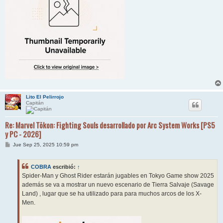
Lito El Pelirrojo
Capitán
Re: Marvel Tōkon: Fighting Souls desarrollado por Arc System Works [PS5
y PC - 2026]
M
Jue Sep 25, 2025 10:59 pm
e
n
s
COBRA
escribió:
↑
a
j
Spider-Man y Ghost Rider estarán jugables en Tokyo Game show 2025
e
además se va a mostrar un nuevo escenario de Tierra Salvaje (Savage
Land) , lugar que se ha utilizado para para muchos arcos de los X-
Men.