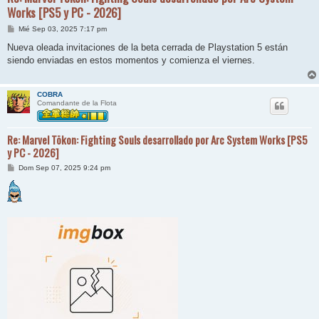
Works [PS5 y PC - 2026]
M
Mié Sep 03, 2025 7:17 pm
e
n
Nueva oleada invitaciones de la beta cerrada de Playstation 5 están
s
siendo enviadas en estos momentos y comienza el viernes.
a
j
e
COBRA
Comandante de la Flota
Re: Marvel Tōkon: Fighting Souls desarrollado por Arc System Works [PS5
y PC - 2026]
M
Dom Sep 07, 2025 9:24 pm
e
n
s
a
j
e