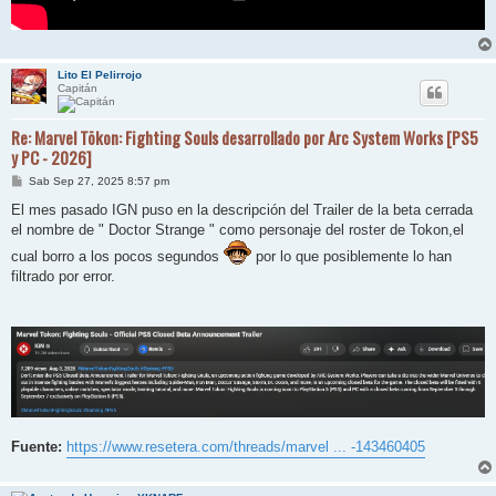
Lito El Pelirrojo
Capitán
Re: Marvel Tōkon: Fighting Souls desarrollado por Arc System Works [PS5
y PC - 2026]
M
Sab Sep 27, 2025 8:57 pm
e
n
El mes pasado IGN puso en la descripción del Trailer de la beta cerrada
s
el nombre de " Doctor Strange " como personaje del roster de Tokon,el
a
j
cual borro a los pocos segundos
por lo que posiblemente lo han
e
filtrado por error.
Fuente:
https://www.resetera.com/threads/marvel ... -143460405