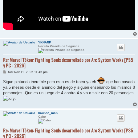
YKNARF
Recluta Privado de Segunda
Re: Marvel Tōkon: Fighting Souls desarrollado por Arc System Works [PS5
y PC - 2026]
M
Mar Nov 11, 2025 11:46 pm
e
n
Sigue pintando increíble pero esto es de traca ya eh
que han pasado
s
a
ya 5 meses desde el anuncio del juego y siguen enseñando los mismos 8
j
personajes. Que es un juego de 4 contra 4 y va a salir con 20 personajes
e
baundo_man
Cabo
Re: Marvel Tōkon: Fighting Souls desarrollado por Arc System Works [PS5
y PC - 2026]