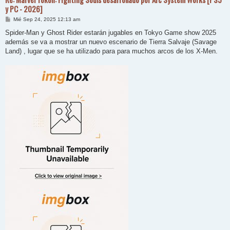
y PC - 2026]
M
Mié Sep 24, 2025 12:13 am
e
n
Spider-Man y Ghost Rider estarán jugables en Tokyo Game show 2025
s
además se va a mostrar un nuevo escenario de Tierra Salvaje (Savage
a
j
Land) , lugar que se ha utilizado para para muchos arcos de los X-Men.
e