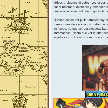
j
vídeos y algunos directos. Los largo
e
hacer rebotar al oponente y extender su
puede tener el escudo del Capitán Amé
Quedan cosas por pulir, también hay e
transiciones de escenarios cortan un p
del juego, ya que así desbloqueas las
automáticos. Habrá que ver lo que toca
jugadores con los ojos puestos encim