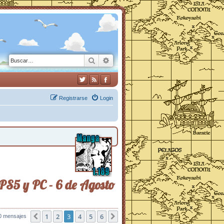
Buscar
Búsqueda avanzada
Registrarse
Login
PS5 y PC - 6 de Agosto
1
2
3
4
5
6
0 mensajes
Anterior
Siguiente