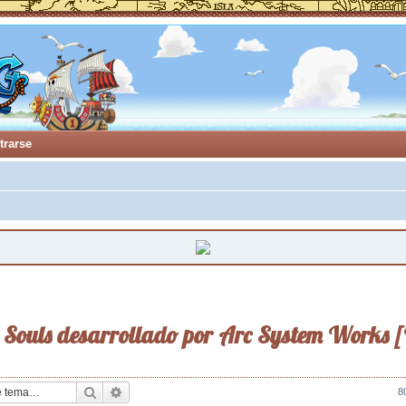
trarse
 Souls desarrollado por Arc System Works [
Buscar
Búsqueda avanzada
8