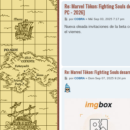
Re: Marvel Tōkon: Fighting Souls 
PC - 2026]
M
por
COBRA
»
Mié Sep 03, 2025 7:17 pm
e
n
Nueva oleada invitaciones de la beta 
s
el viernes.
a
j
e
Re: Marvel Tōkon: Fighting Souls desar
M
por
COBRA
»
Dom Sep 07, 2025 9:24 pm
e
n
s
a
j
e