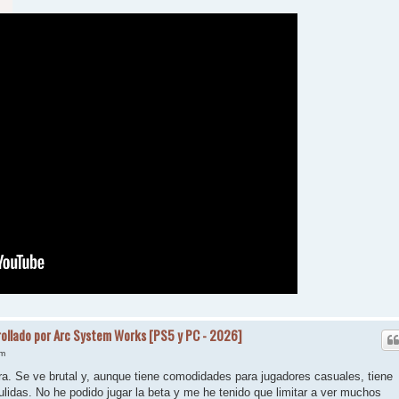
rollado por Arc System Works [PS5 y PC - 2026]
am
ra. Se ve brutal y, aunque tiene comodidades para jugadores casuales, tiene
idas. No he podido jugar la beta y me he tenido que limitar a ver muchos