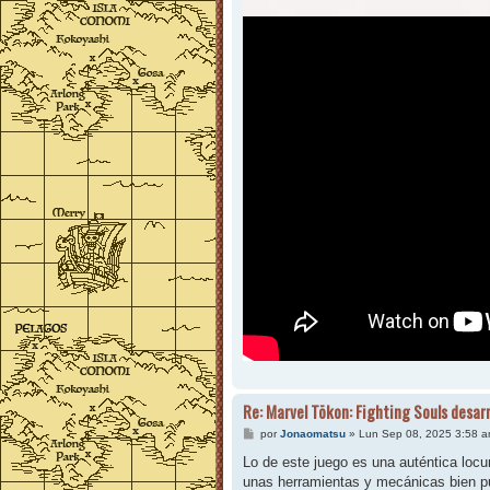
Re: Marvel Tōkon: Fighting Souls desar
M
por
Jonaomatsu
»
Lun Sep 08, 2025 3:58 
e
n
Lo de este juego es una auténtica locu
s
unas herramientas y mecánicas bien pul
a