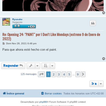
Ryusuke
Sargento
Re: Opening 24: "PAINT" por I Don't Like Mondays (estreno 9 de Enero de
2022)
M
Dom Nov 28, 2021 6:48 pm
e
n
Para que ahora esté hecho con el paint.
s
a
j
e
Responder
Página
1
2
1
de
3
9
4
5
9
125 mensajes
Siguiente
…
Ir a
Índice general
Borrar cookies
Todos los horarios son
UTC+02:00
Desarrollado por
phpBB
® Forum Software © phpBB Limited