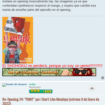
molaria un opening musicalmente top, las imagenes ya se que
a
j
contendran spoileracos respecto al manga, y espero que cambie esa
e
mania de enseñar parte del episodio en el opening.
El SHOHOKU no perderá, porque yo soy un genio!!!!!!!!!!!
redon
Moderador
Re: Opening 24: "PAINT" por I Don't Like Mondays (estreno 9 de Enero de
2022)