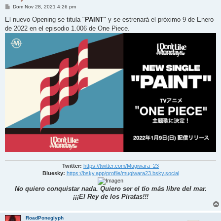
M
Dom Nov 28, 2021 4:26 pm
e
n
El nuevo Opening se titula "
PAINT
" y se estrenará el próximo 9 de Enero
s
de 2022 en el episodio 1.006 de One Piece.
a
j
e
Twitter:
https://twitter.com/Mugiwara_23
Bluesky:
https://bsky.app/profile/mugiwara23.bsky.social
No quiero conquistar nada. Quiero ser el tío más libre del mar.
¡¡¡El Rey de los Piratas!!!
RoadPoneglyph