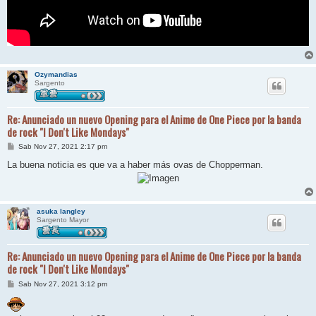
Ozymandias
Sargento
Re: Anunciado un nuevo Opening para el Anime de One Piece por la banda
de rock "I Don't Like Mondays"
M
Sab Nov 27, 2021 2:17 pm
e
n
La buena noticia es que va a haber más ovas de Chopperman.
s
a
j
e
asuka langley
Sargento Mayor
Re: Anunciado un nuevo Opening para el Anime de One Piece por la banda
de rock "I Don't Like Mondays"
M
Sab Nov 27, 2021 3:12 pm
e
n
s