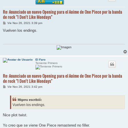
Re: Anunciado un nuevo Opening para el Anime de One Piece por la banda
de rock "I Don't Like Mondays"
M
Vie Nov 26, 2021 3:39 pm
e
n
Vuelven los endings.
s
a
j
e
El Faro
Teniente Primero
Re: Anunciado un nuevo Opening para el Anime de One Piece por la banda
de rock "I Don't Like Mondays"
M
Vie Nov 26, 2021 3:42 pm
e
n
s
Migeru escribió:
a
j
Vuelven los endings.
e
Nice plot twist.
Yo creo que se viene One Piece remastered no filler.