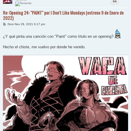
Re: Opening 24: "PAINT" por I Don't Like Mondays (estreno 9 de Enero de
2022)
M
Dom Nov 28, 2021 6:17 pm
e
n
s
¿Y qué pinta una canción con "Paint" como título en un opening?
a
j
e
Hecho el chiste, me vuelvo por donde he venido.