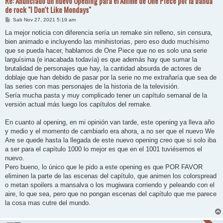
Re: Anunciado un nuevo Opening para el Anime de One Piece por la banda
de rock "I Don't Like Mondays"
M
Sab Nov 27, 2021 5:19 am
e
n
La mejor noticia con diferencia sería un remake sin relleno, sin censura,
s
bien animado e incluyendo las minihistorias, pero eso dudo muchísimo
a
j
que se pueda hacer, hablamos de One Piece que no es solo una serie
e
larguísima (e inacabada todavía) es que además hay que sumar la
brutalidad de personajes que hay, la cantidad absurda de actores de
doblaje que han debido de pasar por la serie no me extrañaría que sea de
las series con mas personajes de la historia de la televisión.
Sería mucha pasta y muy complicado tener un capítulo semanal de la
versión actual más luego los capítulos del remake.
En cuanto al opening, en mi opinión van tarde, este opening ya lleva año
y medio y el momento de cambiarlo era ahora, a no ser que el nuevo We
Are se quede hasta la llegada de este nuevo opening creo que si solo iba
a ser para el capítulo 1000 lo mejor es que en el 1001 tuviésemos el
nuevo.
Pero bueno, lo único que le pido a este opening es que POR FAVOR
eliminen la parte de las escenas del capítulo, que animen los colorspread
o metan spoilers a mansalva o los mugiwara corriendo y peleando con el
aire, lo que sea, pero que no pongan escenas del capítulo que me parece
la cosa mas cutre del mundo.