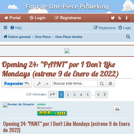
Foro de One Piece Pirateking
Portal
Login
Registrarse
FAQ
Registrarse
Login
B
Índice general
One Piece
One Piece Anime
u
s
c
Opening 24: "PAINT" por I Don't Like
a
Mondays (estreno 9 de Enero de 2022)
r
Buscar
Búsqueda a
Responder
Página
1
2
1
de
3
9
4
5
9
125 mensajes
Siguiente
…
redon
Moderador
Opening 24: "PAINT" por I Don't Like Mondays (estreno 9 de Enero
de 2022)