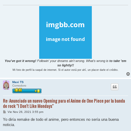
You've got it wrong!
Followin' your dreams ain't wrong. What's wrong is
to take 'em
so lightly!!
Mi foto de perfil la saqué de internet. Si el autor está por ahí, un placer darle el crédito.
Maxi TS
Comodoro
Re: Anunciado un nuevo Opening para el Anime de One Piece por la banda
de rock "I Don't Like Mondays"
M
Vie Nov 26, 2021 3:55 pm
e
n
Yo diría remake de todo el anime, pero entonces no sería una buena
s
noticia.
a
j