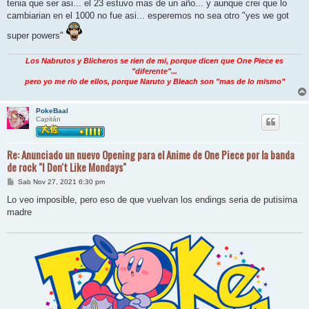
a
tenia que ser asi... el 23 estuvo mas de un año... y aunque crei que lo
j
cambiarian en el 1000 no fue asi... esperemos no sea otro "yes we got
e
super powers"
Los Nabrutos y Blicheros se rien de mi, porque dicen que One Piece es
"diferente"...
pero yo me rio de ellos, porque Naruto y Bleach son "mas de lo mismo"
PokeBaal
Capitán
Re: Anunciado un nuevo Opening para el Anime de One Piece por la banda
de rock "I Don't Like Mondays"
M
Sab Nov 27, 2021 6:30 pm
e
n
Lo veo imposible, pero eso de que vuelvan los endings seria de putisima
s
madre
a
j
e