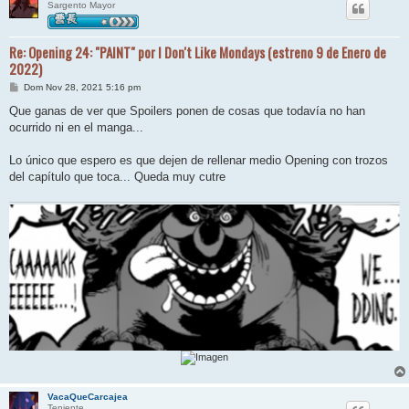
Sargento Mayor
Re: Opening 24: "PAINT" por I Don't Like Mondays (estreno 9 de Enero de
2022)
M
Dom Nov 28, 2021 5:16 pm
e
n
Que ganas de ver que Spoilers ponen de cosas que todavía no han
s
ocurrido ni en el manga...
a
j
e
Lo único que espero es que dejen de rellenar medio Opening con trozos
del capítulo que toca... Queda muy cutre
VacaQueCarcajea
Teniente