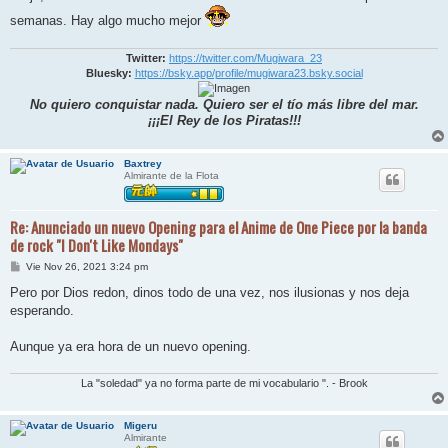
semanas. Hay algo mucho mejor
Twitter:
https://twitter.com/Mugiwara_23
Bluesky:
https://bsky.app/profile/mugiwara23.bsky.social
No quiero conquistar nada. Quiero ser el tío más libre del mar.
¡¡¡El Rey de los Piratas!!!
Baxtrey
Almirante de la Flota
Re: Anunciado un nuevo Opening para el Anime de One Piece por la banda
de rock "I Don't Like Mondays"
M
Vie Nov 26, 2021 3:24 pm
e
n
Pero por Dios redon, dinos todo de una vez, nos ilusionas y nos deja
s
esperando.
a
j
e
Aunque ya era hora de un nuevo opening.
La "soledad" ya no forma parte de mi vocabulario ". - Brook
Migeru
Almirante