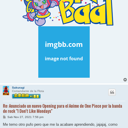
Sakuragi
Comandante de la Flota
Re: Anunciado un nuevo Opening para el Anime de One Piece por la banda
de rock "I Don't Like Mondays"
M
Sab Nov 27, 2021 7:56 pm
e
n
Me temo otro pufo pero que me la acabare aprendiendo, jajajaj, como
s