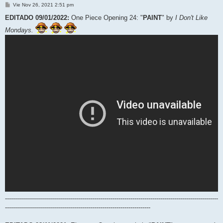
M
Vie Nov 26, 2021 2:51 pm
e
n
EDITADO 09/01/2022:
One Piece Opening 24: "
PAINT
" by
I Don't Like
s
a
Mondays.
j
e
-----------------------------------------------------------------------------------------------------------
-------------------------------------------------------------------------