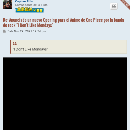
Capitan Pillo
Comandante de la Flota
Re: Anunciado un nuevo Opening para el Anime de One Piece por la banda
de rock "I Don't Like Mondays"
M
Sab Nov 27, 2021 12:24 pm
e
n
s
a
j
"I Don't Like Mondays"
e