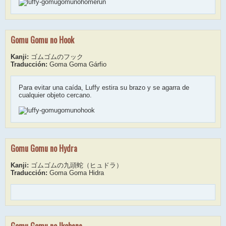
Gomu Gomu no Hook
Kanji:
ゴムゴムのフック
Traducción:
Goma Goma Gárfio
Para evitar una caída, Luffy estira su brazo y se agarra de
cualquier objeto cercano.
Gomu Gomu no Hydra
Kanji:
ゴムゴムの九頭蛇（ヒュドラ）
Traducción:
Goma Goma Hidra
Gomu Gomu no Ikebana