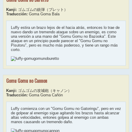
Kanji:
ゴムゴムの銃弾（ブレット）
Traducción:
Goma Goma Bala
Luffy estira un brazo lejos de el hacia atrás, entonces lo trae de
nuevo dando un tremendo ataque sobre un enemigo, es como
una versión a una mano del "Gomu Gomu no Bazooka". Este
ataque en un principio puede parecer el "Gomu Gomu no
Pisutoru", pero es mucho más poderoso, y tiene un rango más
corto.
Gomu Gomu no Cannon
Kanji:
ゴムゴムの攻城砲（キャノン）
Traducción:
Goma Goma Cañón
Luffy comienza con un "Gomu Gomu no Gatoringu", pero en vez
de golpear al enemigo sigue agitando los brazos hasta alcanzar
altas velocidades, entones golpea al enemigo con ambas
manos causando un tremendo daño.