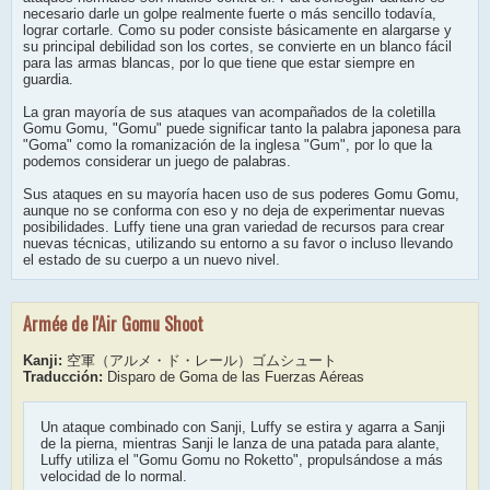
necesario darle un golpe realmente fuerte o más sencillo todavía,
lograr cortarle. Como su poder consiste básicamente en alargarse y
su principal debilidad son los cortes, se convierte en un blanco fácil
para las armas blancas, por lo que tiene que estar siempre en
guardia.
La gran mayoría de sus ataques van acompañados de la coletilla
Gomu Gomu, "Gomu" puede significar tanto la palabra japonesa para
"Goma" como la romanización de la inglesa "Gum", por lo que la
podemos considerar un juego de palabras.
Sus ataques en su mayoría hacen uso de sus poderes Gomu Gomu,
aunque no se conforma con eso y no deja de experimentar nuevas
posibilidades. Luffy tiene una gran variedad de recursos para crear
nuevas técnicas, utilizando su entorno a su favor o incluso llevando
el estado de su cuerpo a un nuevo nivel.
Armée de l'Air Gomu Shoot
Kanji:
空軍（アルメ・ド・レール）ゴムシュート
Traducción:
Disparo de Goma de las Fuerzas Aéreas
Un ataque combinado con Sanji, Luffy se estira y agarra a Sanji
de la pierna, mientras Sanji le lanza de una patada para alante,
Luffy utiliza el "Gomu Gomu no Roketto", propulsándose a más
velocidad de lo normal.