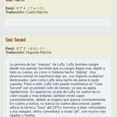
Kanji:
ギア４（フォース）
Traducción:
Cuarta Marcha
Gear Second
Kanji:
ギア２（セカンド）
Traducción:
Segunda Marcha
La primera de las "mejoras" de Luffy. Luffy bombea sangre
desde sus piernas haciendo que su sangre llegue mas rápido a
todo su cuerpo, es como si hubiese hecho "doping". Una
persona normal no soportaría algo así, sus órganos acabarían
destrozados, pero como Luffy esta hecho de goma lo pude
soportar. Pese a todo, Luffy solo puede mantenerse en "Gear
Second" por un periodo corto de tiempo, ya que se agota
rápidamente. En apariencia, la piel de Luffy se vuelve de un
color rosado y mas brillante, también emite vapor
constantemente, debido al oxigeno que quema constantemente.
En cuanto a fuerza, su fuerza se vuelve descomunal; puede
utilizar la técnica "Soru" del CP9 y moverse a altas velocidades
y sus ataques, ahora convertidos a modo "jet", son mucho más
rápidos y fuertes.