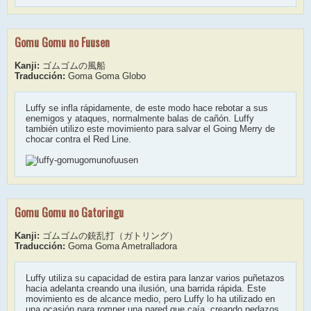
Gomu Gomu no Fuusen
Kanji:
ゴムゴムの風船
Traducción:
Goma Goma Globo
Luffy se infla rápidamente, de este modo hace rebotar a sus
enemigos y ataques, normalmente balas de cañón. Luffy
también utilizo este movimiento para salvar el Going Merry de
chocar contra el Red Line.
Gomu Gomu no Gatoringu
Kanji:
ゴムゴムの銃乱打（ガトリング）
Traducción:
Goma Goma Ametralladora
Luffy utiliza su capacidad de estira para lanzar varios puñetazos
hacia adelanta creando una ilusión, una barrida rápida. Este
movimiento es de alcance medio, pero Luffy lo ha utilizado en
una ocasión para romper una pared que caía, creando pedazos