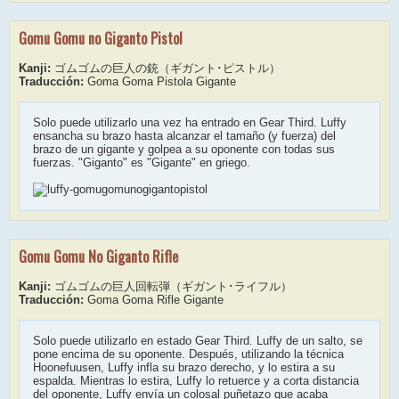
Gomu Gomu no Giganto Pistol
Kanji:
ゴムゴムの巨人の銃（ギガント･ピストル）
Traducción:
Goma Goma Pistola Gigante
Solo puede utilizarlo una vez ha entrado en Gear Third. Luffy
ensancha su brazo hasta alcanzar el tamaño (y fuerza) del
brazo de un gigante y golpea a su oponente con todas sus
fuerzas. "Giganto" es "Gigante" en griego.
Gomu Gomu No Giganto Rifle
Kanji:
ゴムゴムの巨人回転弾（ギガント･ライフル）
Traducción:
Goma Goma Rifle Gigante
Solo puede utilizarlo en estado Gear Third. Luffy de un salto, se
pone encima de su oponente. Después, utilizando la técnica
Hoonefuusen, Luffy infla su brazo derecho, y lo estira a su
espalda. Mientras lo estira, Luffy lo retuerce y a corta distancia
del oponente, Luffy envía un colosal puñetazo que acaba