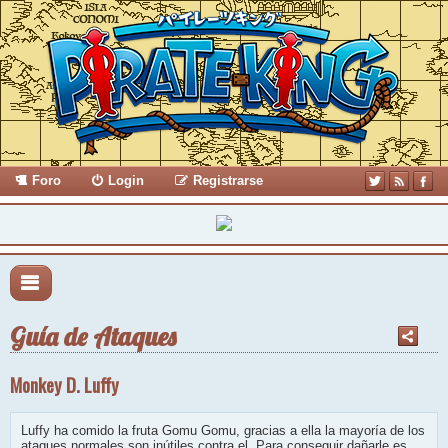
Foro
Login
Registrarse
Guía de Ataques
Monkey D. Luffy
Luffy ha comido la fruta Gomu Gomu, gracias a ella la mayoría de los
ataques normales son inútiles contra el. Para conseguir dañarle es