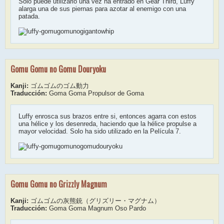
Solo puede utilizarlo una vez ha entrado en Gear Third, Luffy
alarga una de sus piernas para azotar al enemigo con una
patada.
Gomu Gomu no Gomu Douryoku
Kanji:
ゴムゴムのゴム動力
Traducción:
Goma Goma Propulsor de Goma
Luffy enrosca sus brazos entre si, entonces agarra con estos
una hélice y los desenreda, haciendo que la hélice propulse a
mayor velocidad. Solo ha sido utilizado en la Película 7.
Gomu Gomu no Grizzly Magnum
Kanji:
ゴムゴムの灰熊銃（グリズリー・マグナム）
Traducción:
Goma Goma Magnum Oso Pardo