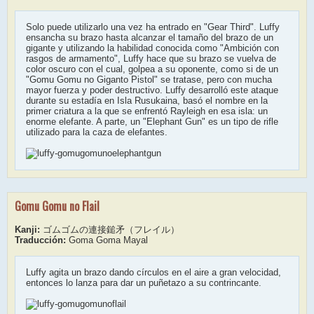
Solo puede utilizarlo una vez ha entrado en "Gear Third". Luffy
ensancha su brazo hasta alcanzar el tamaño del brazo de un
gigante y utilizando la habilidad conocida como "Ambición con
rasgos de armamento", Luffy hace que su brazo se vuelva de
color oscuro con el cual, golpea a su oponente, como si de un
"Gomu Gomu no Giganto Pistol" se tratase, pero con mucha
mayor fuerza y poder destructivo. Luffy desarrolló este ataque
durante su estadía en Isla Rusukaina, basó el nombre en la
primer criatura a la que se enfrentó Rayleigh en esa isla: un
enorme elefante. A parte, un "Elephant Gun" es un tipo de rifle
utilizado para la caza de elefantes.
Gomu Gomu no Flail
Kanji:
ゴムゴムの連接鎚矛（フレイル）
Traducción:
Goma Goma Mayal
Luffy agita un brazo dando círculos en el aire a gran velocidad,
entonces lo lanza para dar un puñetazo a su contrincante.