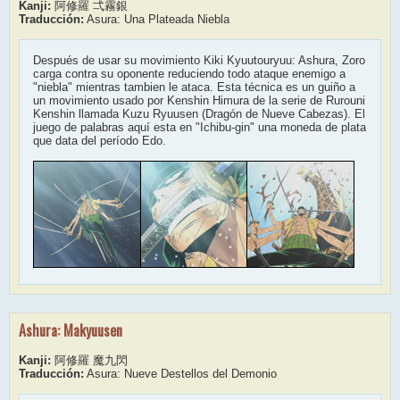
Kanji:
阿修羅 弌霧銀
Traducción:
Asura: Una Plateada Niebla
Después de usar su movimiento Kiki Kyuutouryuu: Ashura, Zoro
carga contra su oponente reduciendo todo ataque enemigo a
"niebla" mientras tambien le ataca. Esta técnica es un guiño a
un movimiento usado por Kenshin Himura de la serie de Rurouni
Kenshin llamada Kuzu Ryuusen (Dragón de Nueve Cabezas). El
juego de palabras aquí esta en "Ichibu-gin" una moneda de plata
que data del período Edo.
Ashura: Makyuusen
Kanji:
阿修羅 魔九閃
Traducción:
Asura: Nueve Destellos del Demonio