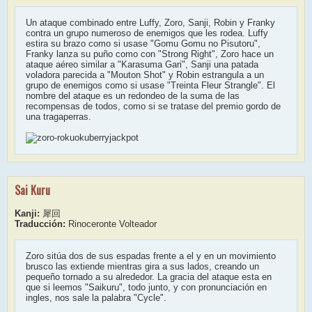
Un ataque combinado entre Luffy, Zoro, Sanji, Robin y Franky
contra un grupo numeroso de enemigos que les rodea. Luffy
estira su brazo como si usase "Gomu Gomu no Pisutoru",
Franky lanza su puño como con "Strong Right", Zoro hace un
ataque aéreo similar a "Karasuma Gari", Sanji una patada
voladora parecida a "Mouton Shot" y Robin estrangula a un
grupo de enemigos como si usase "Treinta Fleur Strangle". El
nombre del ataque es un redondeo de la suma de las
recompensas de todos, como si se tratase del premio gordo de
una tragaperras.
Sai Kuru
Kanji:
犀回
Traducción:
Rinoceronte Volteador
Zoro sitúa dos de sus espadas frente a el y en un movimiento
brusco las extiende mientras gira a sus lados, creando un
pequeño tornado a su alrededor. La gracia del ataque esta en
que si leemos "Saikuru", todo junto, y con pronunciación en
ingles, nos sale la palabra "Cycle".