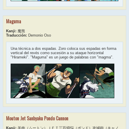
Maguma
Kanji:
魔熊
Traducción:
Demonio Oso
Una técnica a dos espadas. Zoro coloca sus espadas en forma
vertical del revés como sucesión a su ataque horizontal
"Hirameki". "Maguma" es un juego de palabras con "magma".
Mouton Jet Sanbyaku Pondo Cannon
Kanji:
羊肉（ムートン）ＪＥＴ三百煩悩（ポンド）攻城砲（キャノ