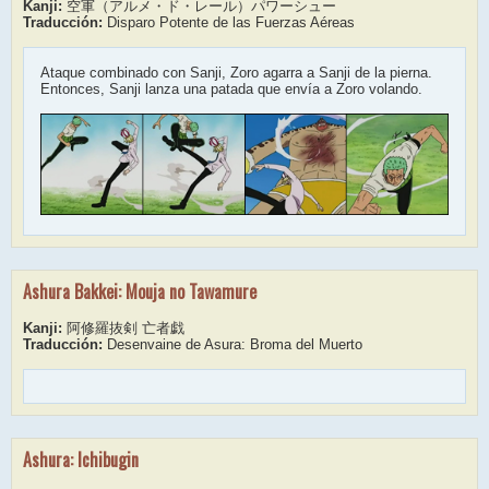
Kanji:
空軍（アルメ・ド・レール）パワーシュー
Traducción:
Disparo Potente de las Fuerzas Aéreas
Ataque combinado con Sanji, Zoro agarra a Sanji de la pierna.
Entonces, Sanji lanza una patada que envía a Zoro volando.
Ashura Bakkei: Mouja no Tawamure
Kanji:
阿修羅抜剣 亡者戯
Traducción:
Desenvaine de Asura: Broma del Muerto
Ashura: Ichibugin