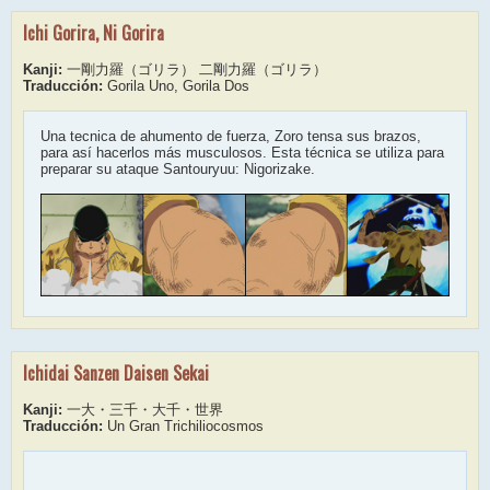
Ichi Gorira, Ni Gorira
Kanji:
一剛力羅（ゴリラ） 二剛力羅（ゴリラ）
Traducción:
Gorila Uno, Gorila Dos
Una tecnica de ahumento de fuerza, Zoro tensa sus brazos,
para así hacerlos más musculosos. Esta técnica se utiliza para
preparar su ataque Santouryuu: Nigorizake.
Ichidai Sanzen Daisen Sekai
Kanji:
一大・三千・大千・世界
Traducción:
Un Gran Trichiliocosmos