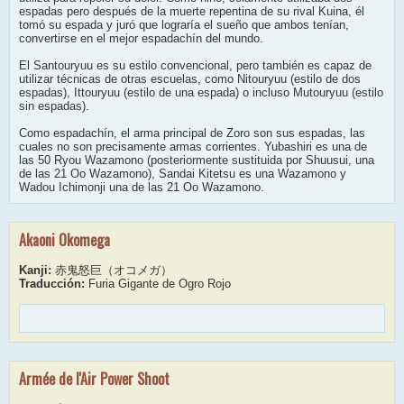
espadas pero después de la muerte repentina de su rival Kuina, él
tomó su espada y juró que lograría el sueño que ambos tenían,
convertirse en el mejor espadachín del mundo.
El Santouryuu es su estilo convencional, pero también es capaz de
utilizar técnicas de otras escuelas, como Nitouryuu (estilo de dos
espadas), Ittouryuu (estilo de una espada) o incluso Mutouryuu (estilo
sin espadas).
Como espadachín, el arma principal de Zoro son sus espadas, las
cuales no son precisamente armas corrientes. Yubashiri es una de
las 50 Ryou Wazamono (posteriormente sustituida por Shuusui, una
de las 21 Oo Wazamono), Sandai Kitetsu es una Wazamono y
Wadou Ichimonji una de las 21 Oo Wazamono.
Akaoni Okomega
Kanji:
赤鬼怒巨（オコメガ）
Traducción:
Furia Gigante de Ogro Rojo
Armée de l'Air Power Shoot