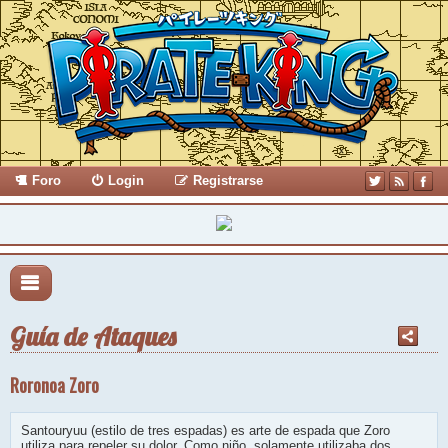
Foro
Login
Registrarse
Guía de Ataques
Roronoa Zoro
Santouryuu (estilo de tres espadas) es arte de espada que Zoro
utiliza para repeler su dolor. Como niño, solamente utilizaba dos