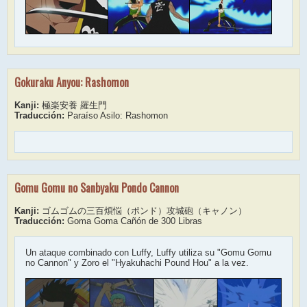
Gokuraku Anyou: Rashomon
Kanji:
極楽安養 羅生門
Traducción:
Paraíso Asilo: Rashomon
Gomu Gomu no Sanbyaku Pondo Cannon
Kanji:
ゴムゴムの三百煩悩（ポンド）攻城砲（キャノン）
Traducción:
Goma Goma Cañón de 300 Libras
Un ataque combinado con Luffy, Luffy utiliza su "Gomu Gomu
no Cannon" y Zoro el "Hyakuhachi Pound Hou" a la vez.