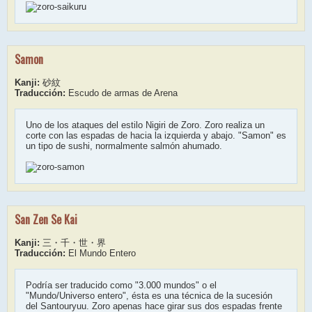
Samon
Kanji:
砂紋
Traducción:
Escudo de armas de Arena
Uno de los ataques del estilo Nigiri de Zoro. Zoro realiza un
corte con las espadas de hacia la izquierda y abajo. "Samon" es
un tipo de sushi, normalmente salmón ahumado.
San Zen Se Kai
Kanji:
三・千・世・界
Traducción:
El Mundo Entero
Podría ser traducido como "3.000 mundos" o el
"Mundo/Universo entero", ésta es una técnica de la sucesión
del Santouryuu. Zoro apenas hace girar sus dos espadas frente