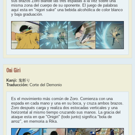
sus brazos Zoro blande las tres espadas a la vez sobre una
misma zona del cuerpo de su oponente. El juego de palabras
aquí esta en "nigori sake" una bebida alcohólica de color blanco
y baja graduación.
Oni Giri
Kanji:
鬼斬り
Traducción:
Corte del Demonio
Es el movimiento más común de Zoro. Comienza con una
espada en cada mano y una en su boca, y cruza ambos brazos.
Zoro después carga y realiza dos estocadas verticales y una
horizontal al mismo tiempo cruzando sus manos. La gracia del
ataque esta en que "Onigiri" (todo junto) significa "bola de
arroz", en memoria a Rika.