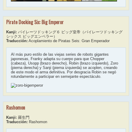
Pirate Docking Six: Big Emperor
Kanji:
パイレーツドッキング６ ビッグ皇帝（パイレーツドッキング
シックス ビッグエンペラー）
Traducción:
Acoplamiento de Piratas Seis: Gran Emperador
Al más puro estilo de las viejas series de robots gigantes
japonesas, Franky adapta su cuerpo para que Chopper
(cabeza), Usopp (brazo derecho), Robin (brazo izquierdo), Zoro
(pierna derecha) y Sanji (pierna izquierda) se acoplen, creando
de este modo el arma definitiva. Por desgracia Robin se negó
rotundamente a participar en semejante espectáculo.
Rashomon
Kanji:
羅生門
Traducción:
Rashomon