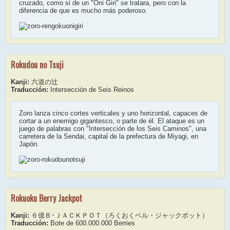
cruzado, como si de un "Oni Giri" se tratara, pero con la
diferencia de que es mucho más poderoso.
Rokudou no Tsuji
Kanji:
六道の辻
Traducción:
Intersección de Seis Reinos
Zoro lanza cinco cortes verticales y uno horizontal, capaces de
cortar a un enemigo gigantesco, o parte de él. El ataque es un
juego de palabras con "Intersección de los Seis Caminos", una
carretera de la Sendai, capital de la prefectura de Miyagi, en
Japón.
Rokuoku Berry Jackpot
Kanji:
６億Ｂ･ＪＡＣＫＰＯＴ（ろくおくベル・ジャックポット）
Traducción:
Bote de 600.000.000 Berries