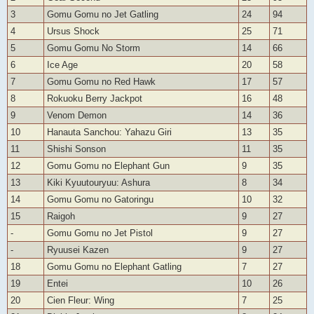
3
Gomu Gomu no Jet Gatling
24
94
4
Ursus Shock
25
71
5
Gomu Gomu No Storm
14
66
6
Ice Age
20
58
7
Gomu Gomu no Red Hawk
17
57
8
Rokuoku Berry Jackpot
16
48
9
Venom Demon
14
36
10
Hanauta Sanchou: Yahazu Giri
13
35
11
Shishi Sonson
11
35
12
Gomu Gomu no Elephant Gun
9
35
13
Kiki Kyuutouryuu: Ashura
8
34
14
Gomu Gomu no Gatoringu
10
32
15
Raigoh
9
27
-
Gomu Gomu no Jet Pistol
9
27
-
Ryuusei Kazen
9
27
18
Gomu Gomu no Elephant Gatling
7
27
19
Entei
10
26
20
Cien Fleur: Wing
7
25