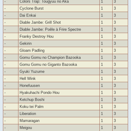
-
Colors Trap: Tougyuu no Aka
1
3
-
Cyclone Burst
1
3
-
Dai Enkai
1
3
-
Diable Jambe: Grill Shot
1
3
-
Diable Jambe: Poêle à Frire Spectre
1
3
-
Franky Destroy Hou
1
3
-
Gekirin
1
3
-
Gloam Padling
1
3
-
Gomu Gomu no Champion Bazooka
1
3
-
Gomu Gomu no Giganto Bazooka
1
3
-
Gyuki Yuzume
1
3
-
Hell Wink
1
3
-
Honefuusen
1
3
-
Hyakuhachi Pondo Hou
1
3
-
Ketchup Boshi
1
3
-
Koku tei Palm
1
3
-
Liberation
1
3
-
Mamaragan
1
3
-
Meigou
1
3