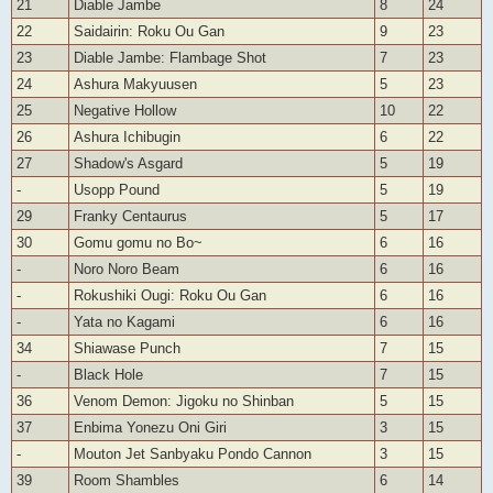
21
Diable Jambe
8
24
22
Saidairin: Roku Ou Gan
9
23
23
Diable Jambe: Flambage Shot
7
23
24
Ashura Makyuusen
5
23
25
Negative Hollow
10
22
26
Ashura Ichibugin
6
22
27
Shadow's Asgard
5
19
-
Usopp Pound
5
19
29
Franky Centaurus
5
17
30
Gomu gomu no Bo~
6
16
-
Noro Noro Beam
6
16
-
Rokushiki Ougi: Roku Ou Gan
6
16
-
Yata no Kagami
6
16
34
Shiawase Punch
7
15
-
Black Hole
7
15
36
Venom Demon: Jigoku no Shinban
5
15
37
Enbima Yonezu Oni Giri
3
15
-
Mouton Jet Sanbyaku Pondo Cannon
3
15
39
Room Shambles
6
14