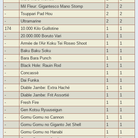
-
Mil Fleur: Gigantesco Mano Stomp
2
2
-
Tsuppari Pad Hou
2
2
-
Ultramarine
2
2
174
10.000 Kilo Guillotine
1
1
-
20.000.000 Boruto Vari
1
1
-
Armée de l'Air Koku Tei Roseo Shoot
1
1
-
Baku Baku Soku
1
1
-
Bara Bara Punch
1
1
-
Black Hole: Rauin Rod
1
1
-
Concassè
1
1
-
Dai Funka
1
1
-
Diable Jambe: Extra Haché
1
1
-
Diable Jambe: Frit Assortié
1
1
-
Fresh Fire
1
1
-
Gen Kotsu Ryuuseigun
1
1
-
Gomu Gomu no Cannon
1
1
-
Gomu Gomu no Giganto Jet Shell
1
1
-
Gomu Gomu no Hanabi
1
1