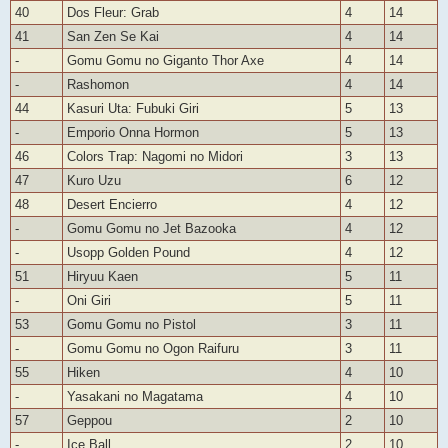
40
Dos Fleur: Grab
4
14
41
San Zen Se Kai
4
14
-
Gomu Gomu no Giganto Thor Axe
4
14
-
Rashomon
4
14
44
Kasuri Uta: Fubuki Giri
5
13
-
Emporio Onna Hormon
5
13
46
Colors Trap: Nagomi no Midori
3
13
47
Kuro Uzu
6
12
48
Desert Encierro
4
12
-
Gomu Gomu no Jet Bazooka
4
12
-
Usopp Golden Pound
4
12
51
Hiryuu Kaen
5
11
-
Oni Giri
5
11
53
Gomu Gomu no Pistol
3
11
-
Gomu Gomu no Ogon Raifuru
3
11
55
Hiken
4
10
-
Yasakani no Magatama
4
10
57
Geppou
2
10
-
Ice Ball
2
10