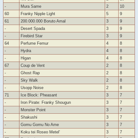
-
Mura Same
2
10
60
Franky Nipple Light
5
9
61
200.000.000 Boruto Amal
3
9
-
Desert Spada
3
9
-
Firebird Star
3
9
64
Perfume Femur
4
8
-
Hydra
4
8
-
Higan
4
8
67
Coup de Vent
2
8
-
Ghost Rap
2
8
-
Sky Walk
2
8
-
Usopp Noise
2
8
71
Ice Block: Pheasant
3
7
-
Iron Pirate: Franky Shougun
3
7
-
Monster Point
3
7
-
Shakushi
3
7
-
Gomu Gomu No Ame
3
7
-
Koku tei Roseo Metel'
3
7