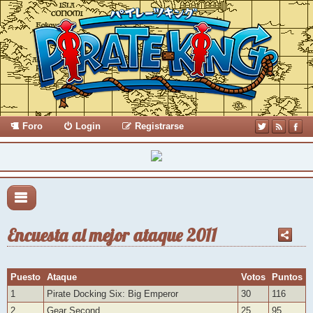
Foro
Login
Registrarse
Encuesta al mejor ataque 2011
Puesto
Ataque
Votos
Puntos
1
Pirate Docking Six: Big Emperor
30
116
2
Gear Second
25
95