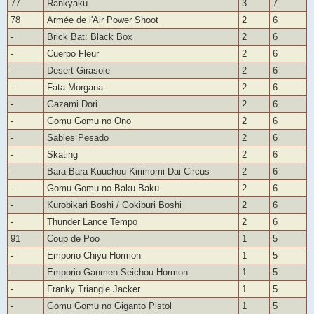
77
Rankyaku
3
7
78
Armée de l'Air Power Shoot
2
6
-
Brick Bat: Black Box
2
6
-
Cuerpo Fleur
2
6
-
Desert Girasole
2
6
-
Fata Morgana
2
6
-
Gazami Dori
2
6
-
Gomu Gomu no Ono
2
6
-
Sables Pesado
2
6
-
Skating
2
6
-
Bara Bara Kuuchou Kirimomi Dai Circus
2
6
-
Gomu Gomu no Baku Baku
2
6
-
Kurobikari Boshi / Gokiburi Boshi
2
6
-
Thunder Lance Tempo
2
6
91
Coup de Poo
1
5
-
Emporio Chiyu Hormon
1
5
-
Emporio Ganmen Seichou Hormon
1
5
-
Franky Triangle Jacker
1
5
-
Gomu Gomu no Giganto Pistol
1
5