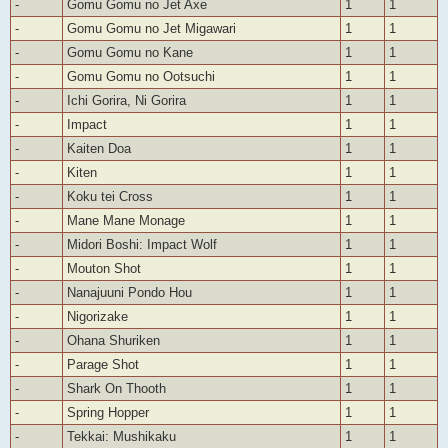
-
Gomu Gomu no Jet Axe
1
1
-
Gomu Gomu no Jet Migawari
1
1
-
Gomu Gomu no Kane
1
1
-
Gomu Gomu no Ootsuchi
1
1
-
Ichi Gorira, Ni Gorira
1
1
-
Impact
1
1
-
Kaiten Doa
1
1
-
Kiten
1
1
-
Koku tei Cross
1
1
-
Mane Mane Monage
1
1
-
Midori Boshi: Impact Wolf
1
1
-
Mouton Shot
1
1
-
Nanajuuni Pondo Hou
1
1
-
Nigorizake
1
1
-
Ohana Shuriken
1
1
-
Parage Shot
1
1
-
Shark On Thooth
1
1
-
Spring Hopper
1
1
-
Tekkai: Mushikaku
1
1