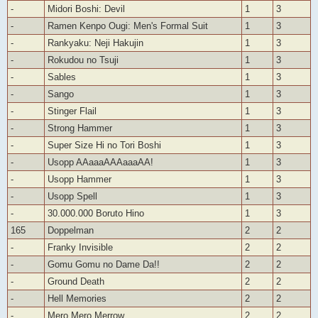
-
Midori Boshi: Devil
1
3
-
Ramen Kenpo Ougi: Men's Formal Suit
1
3
-
Rankyaku: Neji Hakujin
1
3
-
Rokudou no Tsuji
1
3
-
Sables
1
3
-
Sango
1
3
-
Stinger Flail
1
3
-
Strong Hammer
1
3
-
Super Size Hi no Tori Boshi
1
3
-
Usopp AAaaaAAAaaaAA!
1
3
-
Usopp Hammer
1
3
-
Usopp Spell
1
3
-
30.000.000 Boruto Hino
1
3
165
Doppelman
2
2
-
Franky Invisible
2
2
-
Gomu Gomu no Dame Da!!
2
2
-
Ground Death
2
2
-
Hell Memories
2
2
-
Mero Mero Merrow
2
2