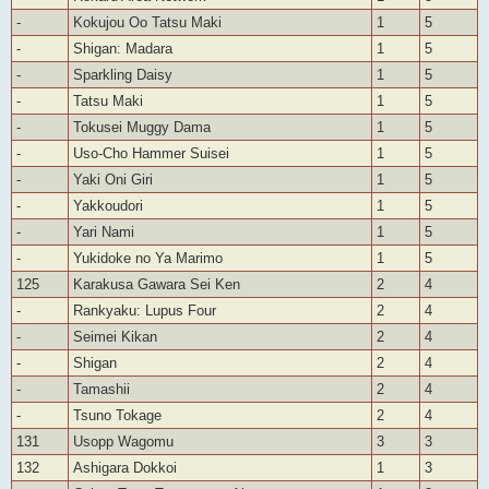
-
Kokujou Oo Tatsu Maki
1
5
-
Shigan: Madara
1
5
-
Sparkling Daisy
1
5
-
Tatsu Maki
1
5
-
Tokusei Muggy Dama
1
5
-
Uso-Cho Hammer Suisei
1
5
-
Yaki Oni Giri
1
5
-
Yakkoudori
1
5
-
Yari Nami
1
5
-
Yukidoke no Ya Marimo
1
5
125
Karakusa Gawara Sei Ken
2
4
-
Rankyaku: Lupus Four
2
4
-
Seimei Kikan
2
4
-
Shigan
2
4
-
Tamashii
2
4
-
Tsuno Tokage
2
4
131
Usopp Wagomu
3
3
132
Ashigara Dokkoi
1
3