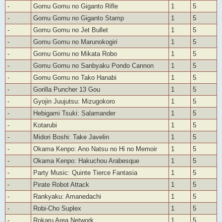
-
Gomu Gomu no Giganto Rifle
1
5
-
Gomu Gomu no Giganto Stamp
1
5
-
Gomu Gomu no Jet Bullet
1
5
-
Gomu Gomu no Marunokogiri
1
5
-
Gomu Gomu no Mikata Robo
1
5
-
Gomu Gomu no Sanbyaku Pondo Cannon
1
5
-
Gomu Gomu no Tako Hanabi
1
5
-
Gorilla Puncher 13 Gou
1
5
-
Gyojin Juujutsu: Mizugokoro
1
5
-
Hebigami Tsuki: Salamander
1
5
-
Kotarubi
1
5
-
Midori Boshi: Take Javelin
1
5
-
Okama Kenpo: Ano Natsu no Hi no Memoir
1
5
-
Okama Kenpo: Hakuchou Arabesque
1
5
-
Party Music: Quinte Tierce Fantasia
1
5
-
Pirate Robot Attack
1
5
-
Rankyaku: Amanedachi
1
5
-
Robi-Cho Suplex
1
5
-
Rokaru Area Network
1
5