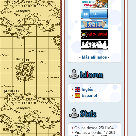
•
Más afiliados
•
Id
i
oma
Inglés
Español
Stats
Online desde 25/11/04
Piratas a bordo: 47.361