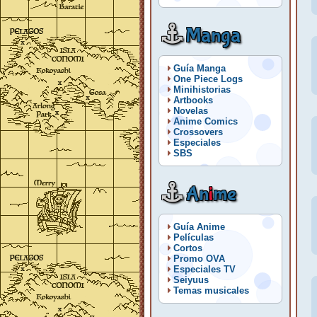
Manga
Guía Manga
One Piece Logs
Minihistorias
Artbooks
Novelas
Anime Comics
Crossovers
Especiales
SBS
An
i
me
Guía Anime
Películas
Cortos
Promo OVA
Especiales TV
Seiyuus
Temas musicales