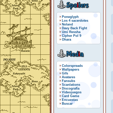
Spo
i
lers
Poneglyph
Los 4 sacerdotes
Noland
Davy Back Fight
Umi Ressha
Cipher Pol 9
Ohara
Med
i
a
Colorspreads
Wallpapers
Gifs
Avatares
Fansubs
Scanlations
Discografía
Videojuegos
Card Game
Encuestas
Buscar