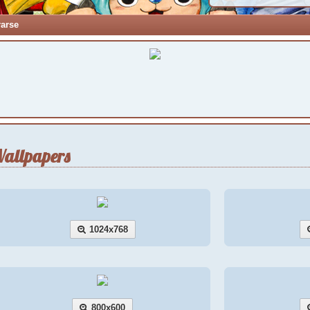
rarse
allpapers
1024x768
800x600