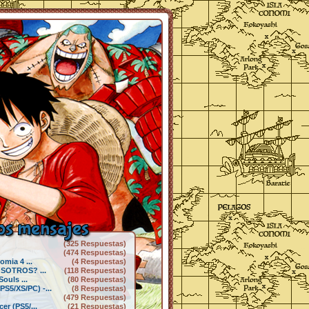
s mensajes
(325 Respuestas)
(474 Respuestas)
mia 4 ...
(4 Respuestas)
SOTROS? ...
(118 Respuestas)
ouls ...
(80 Respuestas)
5/XS/PC) -...
(8 Respuestas)
(479 Respuestas)
r (PS5/...
(21 Respuestas)