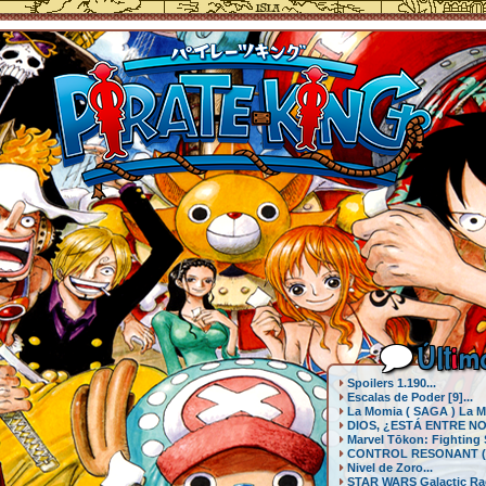
Últ
i
mo
Spoilers 1.190...
Escalas de Poder [9]...
La Momia ( SAGA ) La Mo
DIOS, ¿ESTÁ ENTRE NO
Marvel Tōkon: Fighting S
CONTROL RESONANT (PS
Nivel de Zoro...
STAR WARS Galactic Race