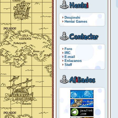
Henta
i
Doujinshi
Hentai Games
Contactar
Foro
IRC
E-mail
Enlazanos
Staff
Af
i
liados