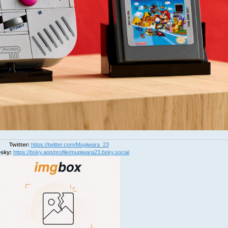
Twitter:
https://twitter.com/Mugiwara_23
sky:
https://bsky.app/profile/mugiwara23.bsky.social