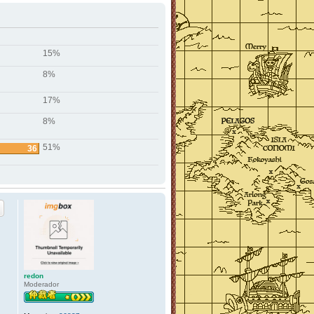
15%
8%
17%
8%
51%
36
redon
Moderador