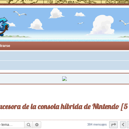
trarse
ucesora de la consola híbrida de Nintendo [5
Buscar
Búsqueda avanzada
Página
384 mensajes
A