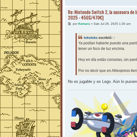
Re: Nintendo Switch 2, la sucesora de l
2025 - 450$/470€]
M
por
Komaru
»
Sab Jul 26, 2025 1:30 am
e
n
s
lokoloks
escribió:
↑
a
j
Ya podían haberle puesto una pantal
e
tener un foco de luz encima.
Hoy en día estás consolas, sin panta
Por no decir que en Alliexpress tie
No es jugable y es Lego. Aún lo pusier