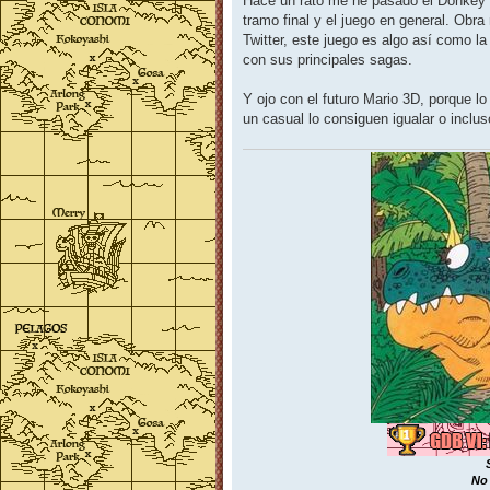
Hace un rato me he pasado el Donkey K
s
tramo final y el juego en general. Obr
a
j
Twitter, este juego es algo así como l
e
con sus principales sagas.
Y ojo con el futuro Mario 3D, porque lo
un casual lo consiguen igualar o inclus
No 