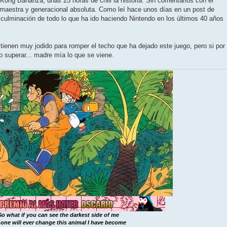
ong Bananza, unas 25 horas de chill la historia. Sin comentarios con el
a maestra y generacional absoluta. Como leí hace unos días en un post de
a culminación de todo lo que ha ido haciendo Nintendo en los últimos 40 años
 tienen muy jodido para romper el techo que ha dejado este juego, pero si por
o superar... madre mía lo que se viene.
So what if you can see the darkest side of me
one will ever change this animal I have become