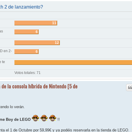
ch 2 de lanzamiento?
11
as
6
12
D en 2-
6
e te
Votos totales:
71
 de la consola híbrida de Nintendo [5 de
endo lo verán.
me Boy de LEGO
!!
nta el 1 de Octubre por 59,99€ y ya podéis reservarla en la tienda de LEGO.