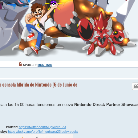
SPOILER:
MOSTRAR
a consola híbrida de Nintendo [5 de Junio de
na a las 15:00 horas tendremos un nuevo
Nintendo Direct: Partner Showca
Twitter:
https://twitter.com/Mugiwara_23
sky:
https://bsky.app/profile/mugiwara23.bsky.social