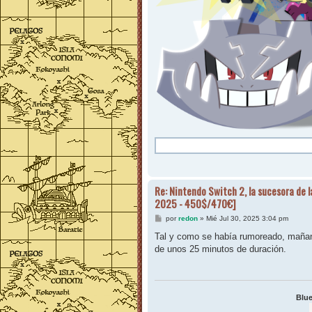
Re: Nintendo Switch 2, la sucesora de l
2025 - 450$/470€]
M
por
redon
»
Mié Jul 30, 2025 3:04 pm
e
n
Tal y como se había rumoreado, maña
s
de unos 25 minutos de duración.
a
j
e
Blue