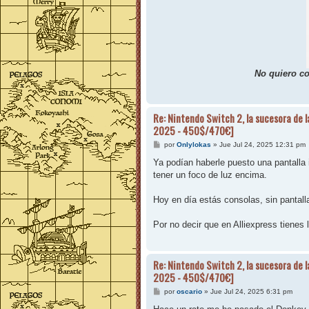
No quiero co
Re: Nintendo Switch 2, la sucesora de l
2025 - 450$/470€]
M
por
Onlylokas
»
Jue Jul 24, 2025 12:31 pm
e
n
Ya podían haberle puesto una pantalla i
s
tener un foco de luz encima.
a
j
e
Hoy en día estás consolas, sin pantalla
Por no decir que en Alliexpress tienes
Re: Nintendo Switch 2, la sucesora de l
2025 - 450$/470€]
M
por
oscario
»
Jue Jul 24, 2025 6:31 pm
e
n