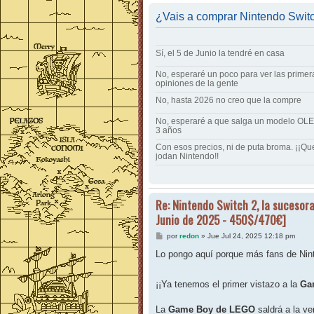
¿Vais a comprar Nintendo Swit
Sí, el 5 de Junio la tendré en casa
No, esperaré un poco para ver las primer
opiniones de la gente
No, hasta 2026 no creo que la compre
No, esperaré a que salga un modelo OLE
3 años
Con esos precios, ni de puta broma. ¡¡Qu
jodan Nintendo!!
Re: Nintendo Switch 2, la sucesora
Junio de 2025 - 450$/470€]
M
por
redon
»
Jue Jul 24, 2025 12:18 pm
e
n
Lo pongo aquí porque más fans de Nint
s
a
j
¡¡Ya tenemos el primer vistazo a la
Ga
e
La
Game Boy de LEGO
saldrá a la ve