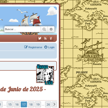
Buscar
Búsqueda avanzada
Registrarse
Login
 de Junio de 2025 -
1
17
de
26
15
16
17
18
19
26
nterior
Siguiente
…
…