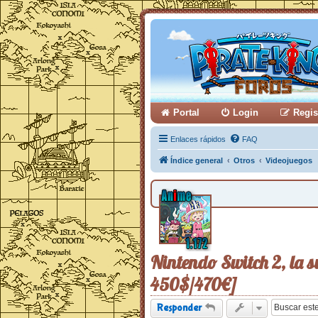
Portal
Login
Regis
Enlaces rápidos
FAQ
Índice general
Otros
Videojuegos
Nintendo Switch 2, la s
450$/470€]
Responder