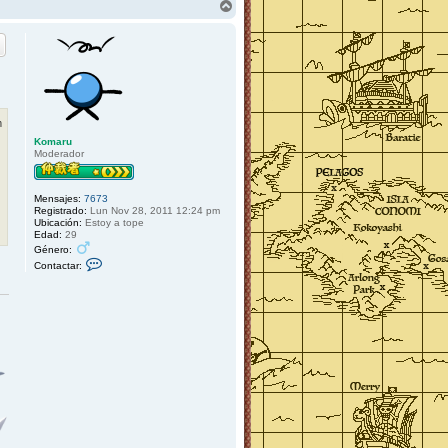
A
r
r
i
b
a
m
Komaru
Moderador
Mensajes:
7673
Registrado:
Lun Nov 28, 2011 12:24 pm
Ubicación:
Estoy a tope
Edad:
29
Género:
C
Contactar:
o
n
t
a
c
t
a
r
K
o
m
a
r
u