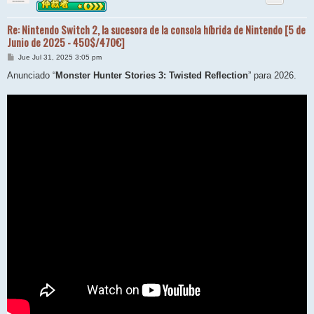
Re: Nintendo Switch 2, la sucesora de la consola híbrida de Nintendo [5 de
Junio de 2025 - 450$/470€]
M
Jue Jul 31, 2025 3:05 pm
e
n
Anunciado “
Monster Hunter Stories 3: Twisted Reflection
” para 2026.
s
a
j
e