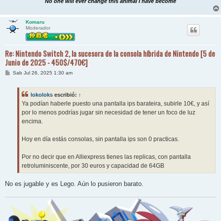
No one will ever change this animal I have become
Komaru
Moderador
Re: Nintendo Switch 2, la sucesora de la consola híbrida de Nintendo [5 de
Junio de 2025 - 450$/470€]
M
Sab Jul 26, 2025 1:30 am
e
n
s
lokoloks
escribió:
↑
a
j
Ya podían haberle puesto una pantalla ips barateira, subirle 10€, y así
e
por lo menos podrías jugar sin necesidad de tener un foco de luz
encima.
Hoy en día estás consolas, sin pantalla ips son 0 practicas.
Por no decir que en Alliexpress tienes las replicas, con pantalla
retroluminiscente, por 30 euros y capacidad de 64GB
No es jugable y es Lego. Aún lo pusieron barato.