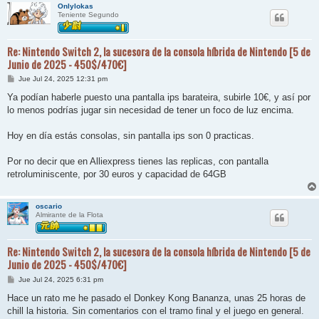
Onlylokas
Teniente Segundo
Re: Nintendo Switch 2, la sucesora de la consola híbrida de Nintendo [5 de
Junio de 2025 - 450$/470€]
M
Jue Jul 24, 2025 12:31 pm
e
n
Ya podían haberle puesto una pantalla ips barateira, subirle 10€, y así por
s
lo menos podrías jugar sin necesidad de tener un foco de luz encima.
a
j
e
Hoy en día estás consolas, sin pantalla ips son 0 practicas.
Por no decir que en Alliexpress tienes las replicas, con pantalla
retroluminiscente, por 30 euros y capacidad de 64GB
oscario
Almirante de la Flota
Re: Nintendo Switch 2, la sucesora de la consola híbrida de Nintendo [5 de
Junio de 2025 - 450$/470€]
M
Jue Jul 24, 2025 6:31 pm
e
n
Hace un rato me he pasado el Donkey Kong Bananza, unas 25 horas de
s
chill la historia. Sin comentarios con el tramo final y el juego en general.
a