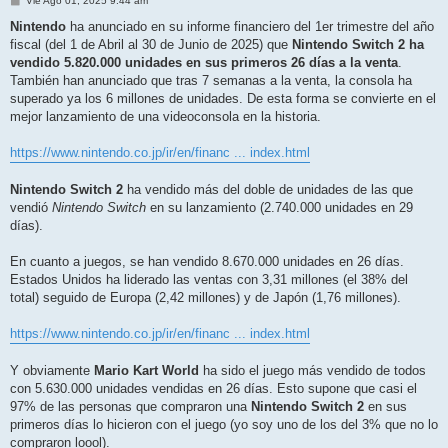
Vie Ago 01, 2025 9:44 am
e
n
Nintendo
ha anunciado en su informe financiero del 1er trimestre del año
s
fiscal (del 1 de Abril al 30 de Junio de 2025) que
Nintendo Switch 2 ha
a
j
vendido 5.820.000 unidades en sus primeros 26 días a la venta
.
e
También han anunciado que tras 7 semanas a la venta, la consola ha
superado ya los 6 millones de unidades. De esta forma se convierte en el
mejor lanzamiento de una videoconsola en la historia.
https://www.nintendo.co.jp/ir/en/financ ... index.html
Nintendo Switch 2
ha vendido más del doble de unidades de las que
vendió
Nintendo Switch
en su lanzamiento (2.740.000 unidades en 29
días).
En cuanto a juegos, se han vendido 8.670.000 unidades en 26 días.
Estados Unidos ha liderado las ventas con 3,31 millones (el 38% del
total) seguido de Europa (2,42 millones) y de Japón (1,76 millones).
https://www.nintendo.co.jp/ir/en/financ ... index.html
Y obviamente
Mario Kart World
ha sido el juego más vendido de todos
con 5.630.000 unidades vendidas en 26 días. Esto supone que casi el
97% de las personas que compraron una
Nintendo Switch 2
en sus
primeros días lo hicieron con el juego (yo soy uno de los del 3% que no lo
compraron loool).