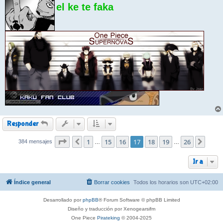
el ke te faka
Responder
Página
1
17
de
15
26
16
17
18
19
26
384 mensajes
Anterior
Sigui
…
…
Ir a
Índice general
Borrar cookies
Todos los horarios son
UTC+02:00
Desarrollado por
phpBB
® Forum Software © phpBB Limited
Diseño y traducción por Xenogearsifm
One Piece
Pirateking
© 2004-2025