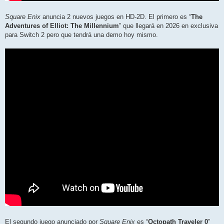
Square Enix
anuncia 2 nuevos juegos en HD-2D. El primero es “
The
Adventures of Elliot: The Millennium
” que llegará en 2026 en exclusiva
para Switch 2 pero que tendrá una demo hoy mismo.
El segundo juego anunciado por
Square Enix
es “
Octopath Traveler 0
”