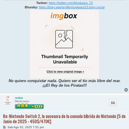
Twitter:
https://twitter.com/Mugiwara_23
Bluesky:
https://bsky.app/profile/mugiwara23.bsky.social
No quiero conquistar nada. Quiero ser el tío más libre del mar.
¡¡¡El Rey de los Piratas!!!
redon
Moderador
Re: Nintendo Switch 2, la sucesora de la consola híbrida de Nintendo [5 de
Junio de 2025 - 450$/470€]
M
Sab Ago 02, 2025 7:51 pm