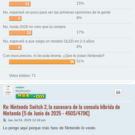
15%
11
No, esperaré un poco para ver las primeras opiniones de la gente
8%
6
No, hasta 2026 no creo que la compre
17%
12
No, esperaré a que salga un modelo OLED en 2-3 años
8%
6
Con esos precios, ni de puta broma. ¡¡Que te jodan Nintendo!!
51%
36
Votos totales:
71
redon
Moderador
Re: Nintendo Switch 2, la sucesora de la consola híbrida de
Nintendo [5 de Junio de 2025 - 450$/470€]
M
Jue Jul 24, 2025 12:18 pm
e
n
Lo pongo aquí porque más fans de Nintendo lo verán.
s
a