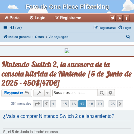
Foro de One Piece Pirateking
Portal
Login
Registrarse
FAQ
Registrarse
Login
B
Índice general
Otros
Videojuegos
u
s
c
Nintendo Switch 2, la sucesora de la
a
consola híbrida de Nintendo [5 de Junio de
r
2025 - 450$/470€]
Buscar
Búsqueda a
Responder
Página
1
17
de
15
26
16
17
18
19
26
384 mensajes
Anterior
Sigui
…
…
¿Vais a comprar Nintendo Switch 2 de lanzamiento?
Sí, el 5 de Junio la tendré en casa