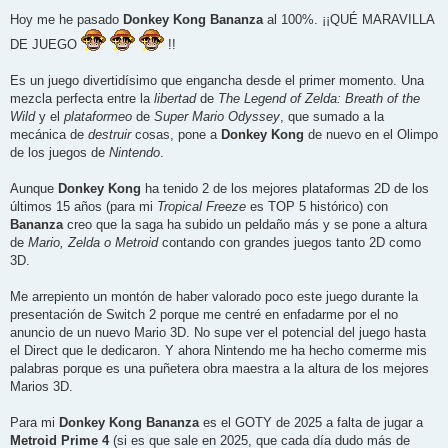
e
n
Hoy me he pasado
Donkey Kong Bananza
al 100%. ¡¡QUÉ MARAVILLA
s
a
DE JUEGO
!!
j
e
Es un juego divertidísimo que engancha desde el primer momento. Una
mezcla perfecta entre la
libertad
de
The Legend of Zelda: Breath of the
Wild
y el
plataformeo
de
Super Mario Odyssey
, que sumado a la
mecánica de
destruir
cosas, pone a
Donkey Kong
de nuevo en el Olimpo
de los juegos de
Nintendo
.
Aunque
Donkey Kong
ha tenido 2 de los mejores plataformas 2D de los
últimos 15 años (para mi
Tropical Freeze
es TOP 5 histórico) con
Bananza
creo que la saga ha subido un peldaño más y se pone a altura
de
Mario, Zelda o Metroid
contando con grandes juegos tanto 2D como
3D.
Me arrepiento un montón de haber valorado poco este juego durante la
presentación de Switch 2 porque me centré en enfadarme por el no
anuncio de un nuevo Mario 3D. No supe ver el potencial del juego hasta
el Direct que le dedicaron. Y ahora Nintendo me ha hecho comerme mis
palabras porque es una puñetera obra maestra a la altura de los mejores
Marios 3D.
Para mi
Donkey Kong Bananza
es el GOTY de 2025 a falta de jugar a
Metroid Prime 4
(si es que sale en 2025, que cada día dudo más de