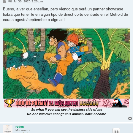
M
Mié Jul 30, 2025 3:20 pm
e
n
Bueno, a ver que enseñan, pero viendo que será un partner showcase
s
habrá que tener fe en algún tipo de direct corto centrado en el Metroid de
a
j
cara a agosto/septiembre o algo así.
e
So what if you can see the darkest side of me
No one will ever change this animal I have become
redon
Moderador