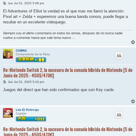
M
Jue Jul 31, 2025 5:08 pm
e
n
El Adventures of Elliot la verdad es el que mas me llamó la atención:
s
Pixel art + Zelda + esperemos una buena banda sonora, puede llegar a
a
j
resultar en un excelente videojuego.
e
Siempre soy el ultimo comentario en todos los temas, despues de mi nunca nadie
vuelve a comentar hasta que sale tema nuevo .-.
COBRA
Comandante de la Flota
Re: Nintendo Switch 2, la sucesora de la consola híbrida de Nintendo [5 de
Junio de 2025 - 450$/470€]
M
Jue Jul 31, 2025 5:16 pm
e
n
Juegos del direct que han sido confirmados que son Key cards.
s
a
j
e
Lito El Pelirrojo
Capitán
Re: Nintendo Switch 2, la sucesora de la consola híbrida de Nintendo [5 de
Junio de 2025 - 450$/470€]