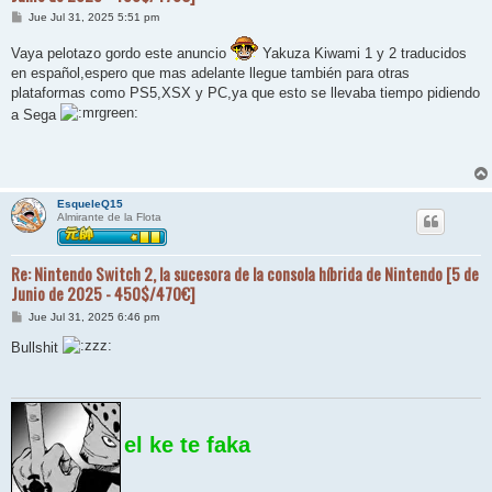
M
Jue Jul 31, 2025 5:51 pm
e
n
Vaya pelotazo gordo este anuncio
Yakuza Kiwami 1 y 2 traducidos
s
a
en español,espero que mas adelante llegue también para otras
j
plataformas como PS5,XSX y PC,ya que esto se llevaba tiempo pidiendo
e
a Sega
EsqueleQ15
Almirante de la Flota
Re: Nintendo Switch 2, la sucesora de la consola híbrida de Nintendo [5 de
Junio de 2025 - 450$/470€]
M
Jue Jul 31, 2025 6:46 pm
e
n
Bullshit
s
a
j
e
el ke te faka