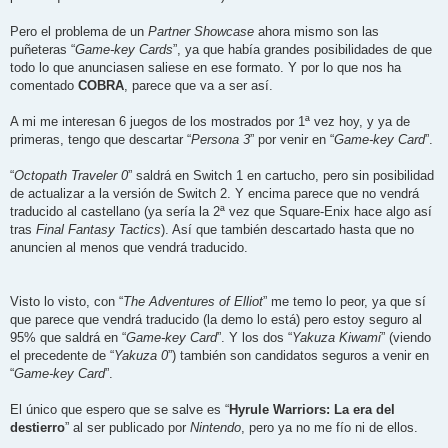
Pero el problema de un
Partner Showcase
ahora mismo son las
puñeteras “
Game-key Cards
”, ya que había grandes posibilidades de que
todo lo que anunciasen saliese en ese formato. Y por lo que nos ha
comentado
COBRA
, parece que va a ser así.
A mi me interesan 6 juegos de los mostrados por 1ª vez hoy, y ya de
primeras, tengo que descartar “
Persona 3
” por venir en “
Game-key Card
”.
“
Octopath Traveler 0
” saldrá en Switch 1 en cartucho, pero sin posibilidad
de actualizar a la versión de Switch 2. Y encima parece que no vendrá
traducido al castellano (ya sería la 2ª vez que Square-Enix hace algo así
tras
Final Fantasy Tactics
). Así que también descartado hasta que no
anuncien al menos que vendrá traducido.
Visto lo visto, con “
The Adventures of Elliot
” me temo lo peor, ya que sí
que parece que vendrá traducido (la demo lo está) pero estoy seguro al
95% que saldrá en “
Game-key Card
”. Y los dos “
Yakuza Kiwami
” (viendo
el precedente de “
Yakuza 0
”) también son candidatos seguros a venir en
“
Game-key Card
”.
El único que espero que se salve es “
Hyrule Warriors: La era del
destierro
” al ser publicado por
Nintendo
, pero ya no me fío ni de ellos.