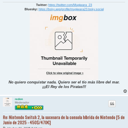
Twitter:
https://twitter.com/Mugiwara_23
Bluesky:
https://bsky.app/profile/mugiwara23.bsky.social
No quiero conquistar nada. Quiero ser el tío más libre del mar.
¡¡¡El Rey de los Piratas!!!
redon
Moderador
Re: Nintendo Switch 2, la sucesora de la consola híbrida de Nintendo [5 de
Junio de 2025 - 450$/470€]
M