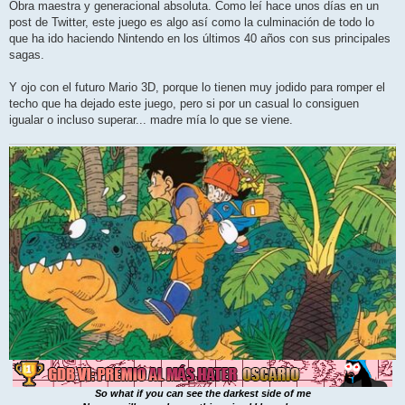
j
Obra maestra y generacional absoluta. Como leí hace unos días en un
e
post de Twitter, este juego es algo así como la culminación de todo lo
que ha ido haciendo Nintendo en los últimos 40 años con sus principales
sagas.
Y ojo con el futuro Mario 3D, porque lo tienen muy jodido para romper el
techo que ha dejado este juego, pero si por un casual lo consiguen
igualar o incluso superar... madre mía lo que se viene.
So what if you can see the darkest side of me