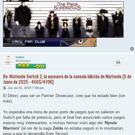
redon
Moderador
Re: Nintendo Switch 2, la sucesora de la consola híbrida de Nintendo [5 de
Junio de 2025 - 450$/470€]
M
Jue Jul 31, 2025 7:38 pm
e
n
El Direct, para ser un
Partner Showcase
, creo que ha estado bien (sin
s
más).
a
j
e
Yo esperaba una ristra de puros ports de juegos que no salieron en
Switch por falta de potencia, pero al final han anunciado varios juegos
nuevos muy interesantes, e incluso hemos visto algo del “
Hyrule
Warriors
” (al ser de la saga
Zelda
no estaba seguro si lo mostrarían,
pese a que lo desarrolla
Koei Tecmo
).