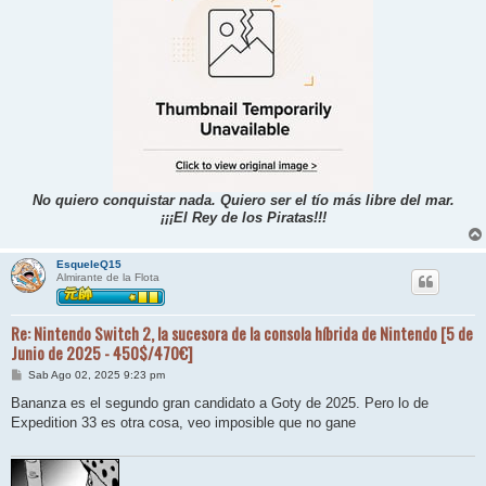
No quiero conquistar nada. Quiero ser el tío más libre del mar.
¡¡¡El Rey de los Piratas!!!
EsqueleQ15
Almirante de la Flota
Re: Nintendo Switch 2, la sucesora de la consola híbrida de Nintendo [5 de
Junio de 2025 - 450$/470€]
M
Sab Ago 02, 2025 9:23 pm
e
n
Bananza es el segundo gran candidato a Goty de 2025. Pero lo de
s
Expedition 33 es otra cosa, veo imposible que no gane
a
j
e