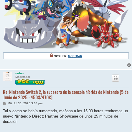
SPOILER:
MOSTRAR
redon
Moderador
Re: Nintendo Switch 2, la sucesora de la consola híbrida de Nintendo [5 de
Junio de 2025 - 450$/470€]
M
Mié Jul 30, 2025 3:04 pm
e
n
Tal y como se había rumoreado, mañana a las 15:00 horas tendremos un
s
nuevo
Nintendo Direct: Partner Showcase
de unos 25 minutos de
a
j
duración.
e