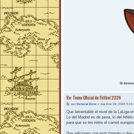
Si desnu
Re: Tema Oficial de Fútbol 2026
M
por
General Error
»
Jue Ene 29, 2026 5:16
e
n
Que lamentable el nivel de la LaLiga en
s
Lo del Madrid es de pena, lo del Atlétic
a
j
para que se les retire el carnet europeo
e
Dos ediciones con este formato y dos ed