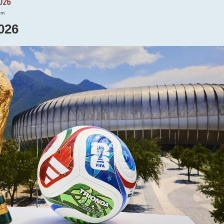
2026
pm
026