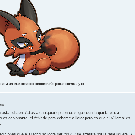
das a un irlandés solo encontrarás pecas cerveza y fe
 am
 esta edición. Adiós a cualquier opción de seguir con la quinta plaza.
o es acojonante, el Athletic para echarse a llorar pero es que el Villareal es
.
iciones que el Madrid no logra ser top 8 y se arrastra por la fase liguera. Y