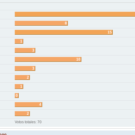
8
15
1
3
10
3
2
1
0
4
2
Votos totales:
70