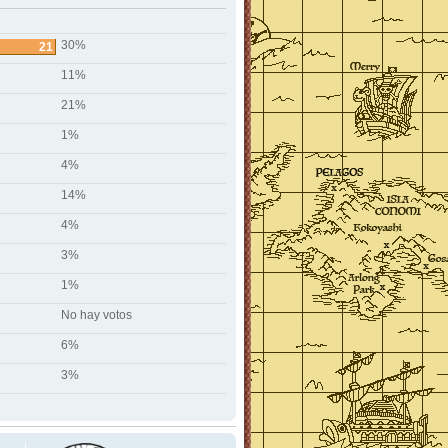
30%
21
11%
21%
1%
4%
14%
4%
3%
1%
No hay votos
6%
3%