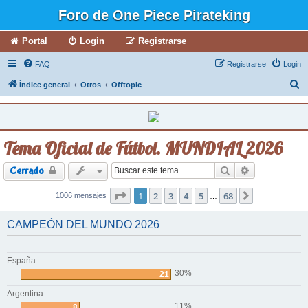
Foro de One Piece Pirateking
Portal
Login
Registrarse
FAQ
Registrarse
Login
B
Índice general
Otros
Offtopic
u
s
c
Tema Oficial de Fútbol. MUNDIAL 2026
a
r
Buscar
Búsqueda ava
Cerrado
Página
1
2
1
de
3
68
4
5
68
1006 mensajes
Siguiente
…
CAMPEÓN DEL MUNDO 2026
España
30%
21
Argentina
11%
8