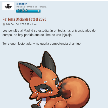
sionnach
Recluta Privado de Tercera
Re: Tema Oficial de Fútbol 2026
M
Mié Feb 04, 2026 11:41 am
e
n
Los penaltis al Madrid se estudiarán en todas las universidades de
s
europa, no hay partido que se libre de uno jajajaja
a
j
e
Ter stegen lesionado, y no quería competencia el amigo.