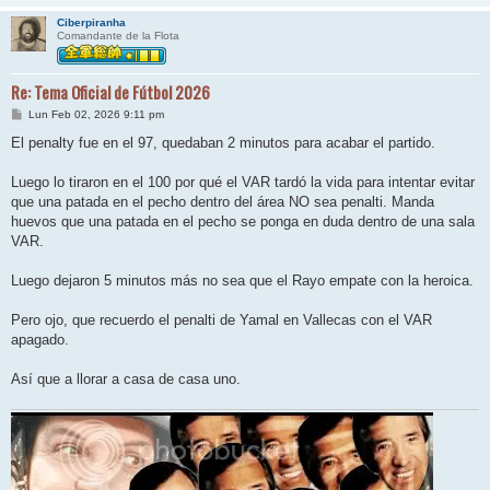
Ciberpiranha
Comandante de la Flota
Re: Tema Oficial de Fútbol 2026
M
Lun Feb 02, 2026 9:11 pm
e
n
El penalty fue en el 97, quedaban 2 minutos para acabar el partido.
s
a
j
Luego lo tiraron en el 100 por qué el VAR tardó la vida para intentar evitar
e
que una patada en el pecho dentro del área NO sea penalti. Manda
huevos que una patada en el pecho se ponga en duda dentro de una sala
VAR.
Luego dejaron 5 minutos más no sea que el Rayo empate con la heroica.
Pero ojo, que recuerdo el penalti de Yamal en Vallecas con el VAR
apagado.
Así que a llorar a casa de casa uno.