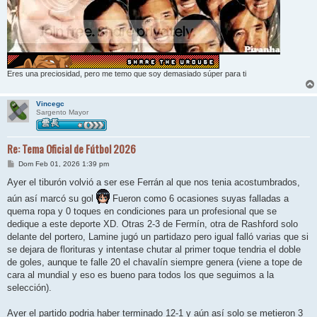
Eres una preciosidad, pero me temo que soy demasiado súper para ti
Vincegc
Sargento Mayor
Re: Tema Oficial de Fútbol 2026
M
Dom Feb 01, 2026 1:39 pm
e
n
Ayer el tiburón volvió a ser ese Ferrán al que nos tenia acostumbrados,
s
aún así marcó su gol
a
Fueron como 6 ocasiones suyas falladas a
j
quema ropa y 0 toques en condiciones para un profesional que se
e
dedique a este deporte XD. Otras 2-3 de Fermín, otra de Rashford solo
delante del portero, Lamine jugó un partidazo pero igual falló varias que si
se dejara de florituras y intentase chutar al primer toque tendria el doble
de goles, aunque te falle 20 el chavalín siempre genera (viene a tope de
cara al mundial y eso es bueno para todos los que seguimos a la
selección).
Ayer el partido podria haber terminado 12-1 y aún así solo se metieron 3