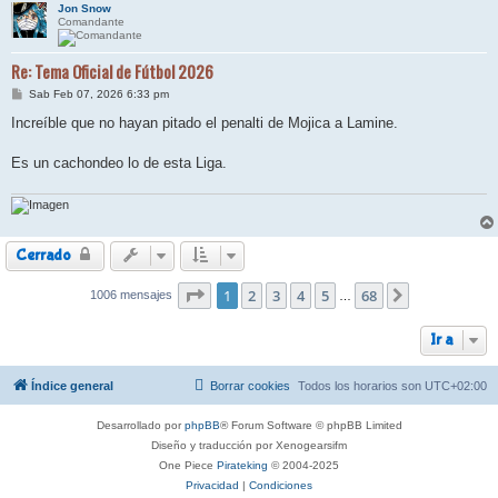
Jon Snow
Comandante
Re: Tema Oficial de Fútbol 2026
M
Sab Feb 07, 2026 6:33 pm
e
n
Increíble que no hayan pitado el penalti de Mojica a Lamine.
s
a
j
Es un cachondeo lo de esta Liga.
e
Cerrado
Página
1
2
1
de
3
68
4
5
68
1006 mensajes
Siguiente
…
Ir a
Índice general
Borrar cookies
Todos los horarios son
UTC+02:00
Desarrollado por
phpBB
® Forum Software © phpBB Limited
Diseño y traducción por Xenogearsifm
One Piece
Pirateking
© 2004-2025
Privacidad
|
Condiciones