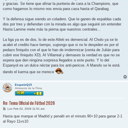
y gracias. Se tiene que afinar la punteria de cara a la Champions, que
como hagamos lo mismo nos envia para casa hasta el Qarabag.
Y la defensa sigue siendo un coladero. Que te ganen de espaldas cada
dos por tres y defiendan con la mirada es algo que seguiré sin entender.
Hasta Lamine mete más la pierna que nuestros centrales...
La liga ya es de dos, lo de este Atleti es demencial. Al Cholo ya se le
acabó el credito hace tiempo, supongo que si no le despiden es por el
pedazo finiquito con el que le han de imdemnizar (venta de Julián para
cubrir ese finiquito XD). Al Villarreal y demases la verdad es que no se
espera que den ningúna sorpresa llegados a este punto. Y lo del
Espanyol es un dulce néctar para los anti-pericos. A Manolo se le está
dando el karma que se merece
EsqueleQ15
Almirante de la Flota
Re: Tema Oficial de Fútbol 2026
M
Lun Feb 02, 2026 11:51 am
e
n
Hasta que marque el Madrid y penalti en el minuto 90+10 para ganar 2-1
s
al Rayo 11vs10
a
j