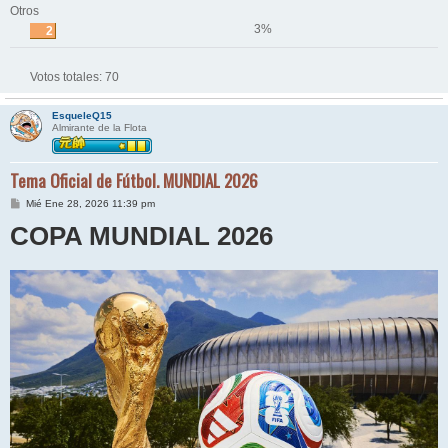
Otros
3%
2
Votos totales:
70
EsqueleQ15
Almirante de la Flota
Tema Oficial de Fútbol. MUNDIAL 2026
M
Mié Ene 28, 2026 11:39 pm
e
COPA MUNDIAL 2026
n
s
a
j
e