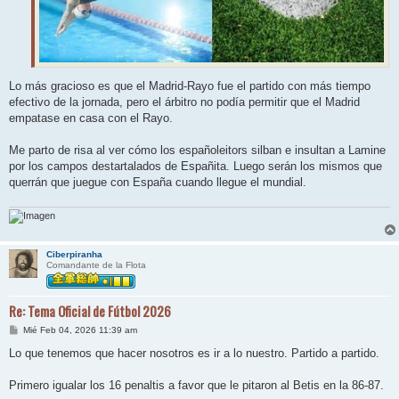
Lo más gracioso es que el Madrid-Rayo fue el partido con más tiempo
efectivo de la jornada, pero el árbitro no podía permitir que el Madrid
empatase en casa con el Rayo.
Me parto de risa al ver cómo los españoleitors silban e insultan a Lamine
por los campos destartalados de Españita. Luego serán los mismos que
querrán que juegue con España cuando llegue el mundial.
Ciberpiranha
Comandante de la Flota
Re: Tema Oficial de Fútbol 2026
M
Mié Feb 04, 2026 11:39 am
e
n
Lo que tenemos que hacer nosotros es ir a lo nuestro. Partido a partido.
s
a
j
Primero igualar los 16 penaltis a favor que le pitaron al Betis en la 86-87.
e