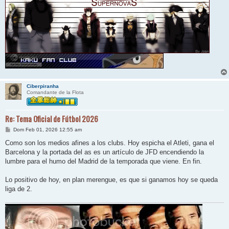
Ciberpiranha
Comandante de la Flota
Re: Tema Oficial de Fútbol 2026
M
Dom Feb 01, 2026 12:55 am
e
n
Como son los medios afines a los clubs. Hoy espicha el Atleti, gana el
s
Barcelona y la portada del as es un artículo de JFD encendiendo la
a
j
lumbre para el humo del Madrid de la temporada que viene. En fin.
e
Lo positivo de hoy, en plan merengue, es que si ganamos hoy se queda
liga de 2.