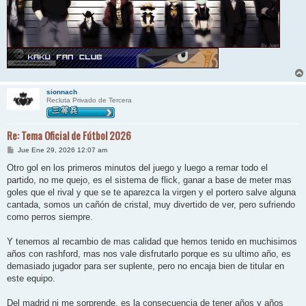
sionnach
Recluta Privado de Tercera
Re: Tema Oficial de Fútbol 2026
M
Jue Ene 29, 2026 12:07 am
e
n
Otro gol en los primeros minutos del juego y luego a remar todo el
s
partido, no me quejo, es el sistema de flick, ganar a base de meter mas
a
j
goles que el rival y que se te aparezca la virgen y el portero salve alguna
e
cantada, somos un cañón de cristal, muy divertido de ver, pero sufriendo
como perros siempre.
Y tenemos al recambio de mas calidad que hemos tenido en muchisimos
años con rashford, mas nos vale disfrutarlo porque es su ultimo año, es
demasiado jugador para ser suplente, pero no encaja bien de titular en
este equipo.
Del madrid ni me sorprende, es la consecuencia de tener años y años