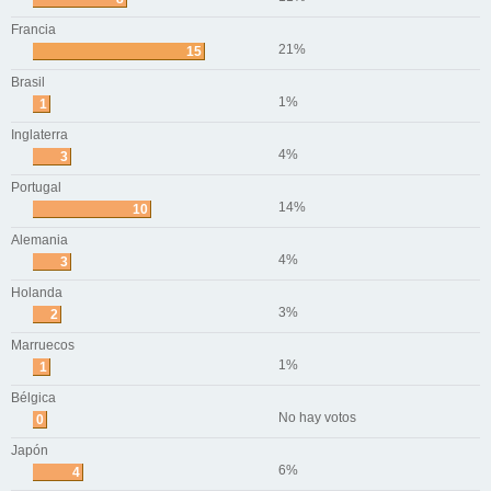
Francia
21%
15
Brasil
1%
1
Inglaterra
4%
3
Portugal
14%
10
Alemania
4%
3
Holanda
3%
2
Marruecos
1%
1
Bélgica
No hay votos
0
Japón
6%
4