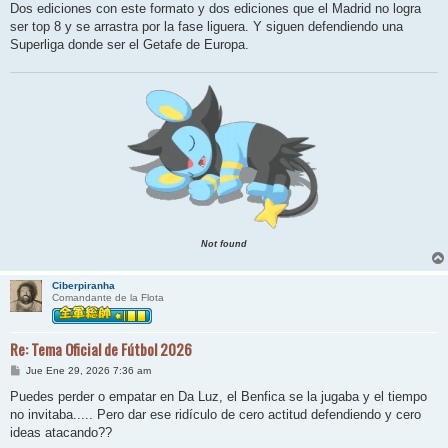
Dos ediciones con este formato y dos ediciones que el Madrid no logra
ser top 8 y se arrastra por la fase liguera. Y siguen defendiendo una
Superliga donde ser el Getafe de Europa.
Not found
Ciberpiranha
Comandante de la Flota
Re: Tema Oficial de Fútbol 2026
M
Jue Ene 29, 2026 7:36 am
e
n
Puedes perder o empatar en Da Luz, el Benfica se la jugaba y el tiempo
s
no invitaba..... Pero dar ese ridículo de cero actitud defendiendo y cero
a
j
ideas atacando??
e