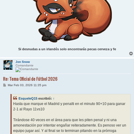
Si desnudas a un irlandés solo encontrarás pecas cerveza y fe
Jon Snow
Comandante
Re: Tema Oficial de Fútbol 2026
M
Mar Feb 03, 2026 11:35 pm
e
n
s
EsqueleQ15
escribió:
↑
a
j
Hasta que marque el Madrid y penalti en el minuto 90+10 para ganar
e
2-1 al Rayo 11vs10
Tirándose 40 veces en el área para que les piten penal y ni una
amonestación por intentar engañar reiteradamente. Es penoso ver un
equipo jugar así. Y al final se lo terminan pitando en la prórroga