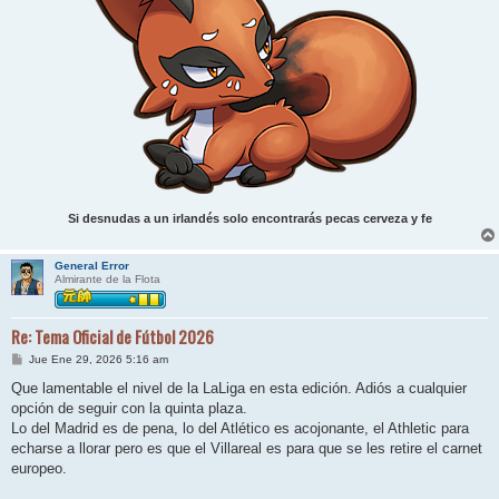
Si desnudas a un irlandés solo encontrarás pecas cerveza y fe
General Error
Almirante de la Flota
Re: Tema Oficial de Fútbol 2026
M
Jue Ene 29, 2026 5:16 am
e
n
Que lamentable el nivel de la LaLiga en esta edición. Adiós a cualquier
s
opción de seguir con la quinta plaza.
a
j
Lo del Madrid es de pena, lo del Atlético es acojonante, el Athletic para
e
echarse a llorar pero es que el Villareal es para que se les retire el carnet
europeo.