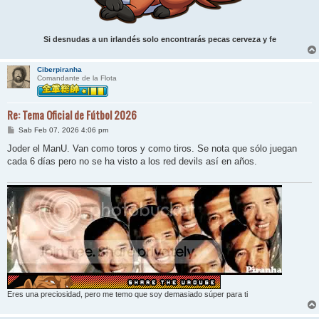
Si desnudas a un irlandés solo encontrarás pecas cerveza y fe
Ciberpiranha
Comandante de la Flota
Re: Tema Oficial de Fútbol 2026
M
Sab Feb 07, 2026 4:06 pm
e
n
Joder el ManU. Van como toros y como tiros. Se nota que sólo juegan
s
cada 6 días pero no se ha visto a los red devils así en años.
a
j
e
Eres una preciosidad, pero me temo que soy demasiado súper para ti