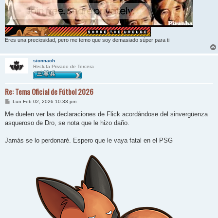
Eres una preciosidad, pero me temo que soy demasiado súper para ti
sionnach
Recluta Privado de Tercera
Re: Tema Oficial de Fútbol 2026
M
Lun Feb 02, 2026 10:33 pm
e
n
Me duelen ver las declaraciones de Flick acordándose del sinvergüenza
s
asqueroso de Dro, se nota que le hizo daño.
a
j
e
Jamás se lo perdonaré. Espero que le vaya fatal en el PSG