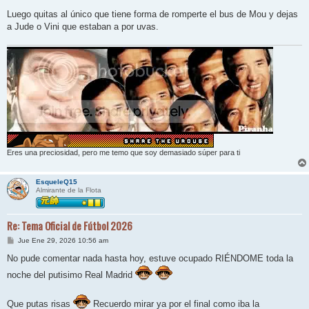
Luego quitas al único que tiene forma de romperte el bus de Mou y dejas
a Jude o Vini que estaban a por uvas.
Eres una preciosidad, pero me temo que soy demasiado súper para ti
EsqueleQ15
Almirante de la Flota
Re: Tema Oficial de Fútbol 2026
M
Jue Ene 29, 2026 10:56 am
e
n
No pude comentar nada hasta hoy, estuve ocupado RIÉNDOME toda la
s
a
noche del putisimo Real Madrid
j
e
Que putas risas
Recuerdo mirar ya por el final como iba la